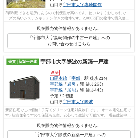
山口県
宇部市
大字妻崎開作
2駅利用できる場所にあるので利便性が高いです。使いやすくおしゃれでニ
ーズの高いシステムキッチン付きの物件です。2,080万円の物件で購入価格
を押さえ、その分を新生活に使いましょ...
現在販売物件情報がありません。
「宇部市大字妻崎開作の中古一戸建」への
お問い合わせはこちら
宇部市大字際波の新築一戸建
売買 | 新築一戸建
新築
山陽本線
「
宇部
」駅 徒歩21分
宇部線
「
岩鼻
」駅 徒歩26分
宇部線
「
居能
」駅 徒歩44分
予定 / 2階建
山口県
宇部市
大字際波
新築住宅でこの価格‼ 子育てグリーン住宅対象物件です。 オール電化住宅で
す♪ 新築住宅ですので保証も充実、安心して生活が可能です。 現在建築中で
すが、ご不明な点等ございましたら...
現在販売物件情報がありません。
「宇部市大字際波の新築一戸建」への