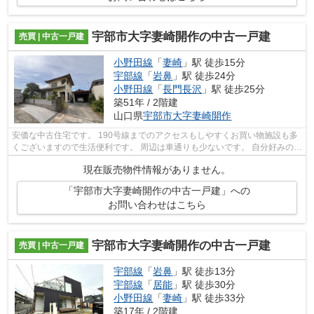
宇部市大字妻崎開作の中古一戸建
売買 | 中古一戸建
小野田線
「
妻崎
」駅 徒歩15分
宇部線
「
岩鼻
」駅 徒歩24分
小野田線
「
長門長沢
」駅 徒歩25分
築51年 / 2階建
山口県
宇部市
大字妻崎開作
安価な中古住宅です。 190号線までのアクセスもしやすくお買い物施設も多
くございますので生活便利です。 周辺は車通りも少ないです。 自分好みのリ
フォームを施し安価で理想の住宅で...
現在販売物件情報がありません。
「宇部市大字妻崎開作の中古一戸建」への
お問い合わせはこちら
宇部市大字妻崎開作の中古一戸建
売買 | 中古一戸建
宇部線
「
岩鼻
」駅 徒歩13分
宇部線
「
居能
」駅 徒歩30分
小野田線
「
妻崎
」駅 徒歩33分
築17年 / 2階建