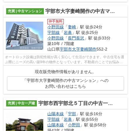
宇部市大字妻崎開作の中古マンション
売買 | 中古マンション
仲手無料
小野田線
「
妻崎
」駅 徒歩24分
宇部線
「
岩鼻
」駅 徒歩25分
小野田線
「
長門長沢
」駅 徒歩33分
築10年 / 7階建
山口県
宇部市
大字妻崎開作
552-2
オートロック設備は防犯性能が高く安心して生活ができます。中古住宅を選
ぶ際にニーズの高い築9年の物件となっています。不動産のことでお悩みな
ら、先ずは当社をお尋ねください。経験...
現在販売物件情報がありません。
「宇部市大字妻崎開作の中古マンション」への
お問い合わせはこちら
宇部市西宇部北５丁目の中古一戸建
売買 | 中古一戸建
山陽本線
「
宇部
」駅 徒歩16分
宇部線
「
岩鼻
」駅 徒歩55分
山陽本線
「
小野田
」駅 徒歩58分
築42年 / 2階建