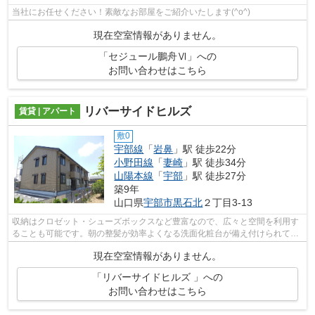
当社にお任せください！素敵なお部屋をご紹介いたします(^o^)
現在空室情報がありません。
「セジュール鵬舟Ⅵ」への
お問い合わせはこちら
リバーサイドヒルズ
賃貸 | アパート
敷0
宇部線
「
岩鼻
」駅 徒歩22分
小野田線
「
妻崎
」駅 徒歩34分
山陽本線
「
宇部
」駅 徒歩27分
築9年
山口県
宇部市
黒石北
２丁目3-13
収納はクロゼット・シューズボックスなど豊富なので、広々と空間を利用す
ることも可能です。朝の整髪が効率よくなる洗面化粧台が備え付けられてい
ます。こちらは月々の家賃が5.85万円...
現在空室情報がありません。
「リバーサイドヒルズ 」への
お問い合わせはこちら