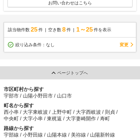
お問い合わせはこちら
25
8
1～25
該当物件数
件
空き数
件
件を表示
変更
絞り込み条件：
なし
ページトップへ
市区町村から探す
宇部市
/
山陽小野田市
/
山口市
町名から探す
西小串
/
大字東岐波
/
上野中町
/
大字西岐波
/
則貞
/
中央町
/
大字小串
/
東梶返
/
大字妻崎開作
/
寿町
路線から探す
宇部線
/
小野田線
/
山陽本線
/
美祢線
/
山陽新幹線