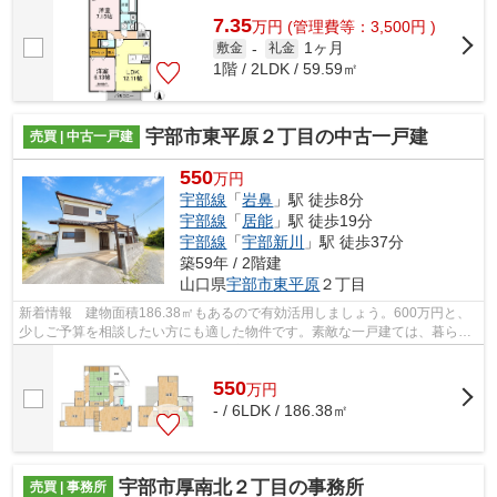
7.35
万
円
(管理費等：3,500円 )
1ヶ月
敷金
-
礼金
1階 / 2LDK / 59.59㎡
宇部市東平原２丁目の中古一戸建
売買 | 中古一戸建
550
万円
宇部線
「
岩鼻
」駅 徒歩8分
宇部線
「
居能
」駅 徒歩19分
宇部線
「
宇部新川
」駅 徒歩37分
築59年 / 2階建
山口県
宇部市
東平原
２丁目
新着情報 建物面積186.38㎡もあるので有効活用しましょう。600万円と、
少しご予算を相談したい方にも適した物件です。素敵な一戸建ては、暮らし
をより豊かにしてくれるでしょう。宇部...
550
万
円
- / 6LDK / 186.38㎡
宇部市厚南北２丁目の事務所
売買 | 事務所