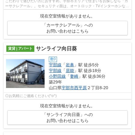
こだわりで選びたい方におすすめ。宇部市エリアで住まいをお探しなら「カ
ーサクレアール」。セキュリティ面は、オートロック・TVインターホンなど
を備え付けているので安心して暮らせ...
現在空室情報がありません。
「カーサクレアール」への
お問い合わせはこちら
サンライフ向日葵
賃貸 | アパート
敷0
宇部線
「
岩鼻
」駅 徒歩5分
宇部線
「
居能
」駅 徒歩18分
小野田線
「
妻崎
」駅 徒歩36分
築29年
山口県
宇部市
西平原
２丁目8-20
◎お気軽にご連絡ください(^o^)
現在空室情報がありません。
「サンライフ向日葵」への
お問い合わせはこちら