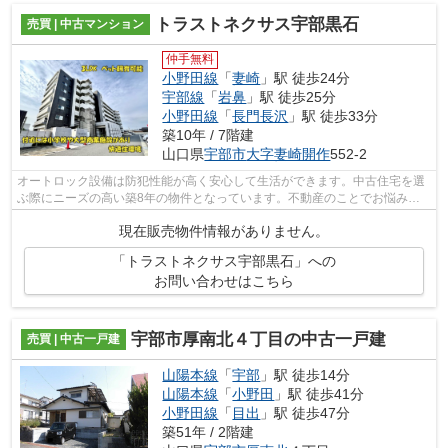
トラストネクサス宇部黒石
売買 | 中古マンション
仲手無料
小野田線
「
妻崎
」駅 徒歩24分
宇部線
「
岩鼻
」駅 徒歩25分
小野田線
「
長門長沢
」駅 徒歩33分
築10年 / 7階建
山口県
宇部市
大字妻崎開作
552-2
オートロック設備は防犯性能が高く安心して生活ができます。中古住宅を選
ぶ際にニーズの高い築8年の物件となっています。不動産のことでお悩みな
ら、先ずは当社をお尋ねください。経験...
現在販売物件情報がありません。
「トラストネクサス宇部黒石」への
お問い合わせはこちら
宇部市厚南北４丁目の中古一戸建
売買 | 中古一戸建
山陽本線
「
宇部
」駅 徒歩14分
山陽本線
「
小野田
」駅 徒歩41分
小野田線
「
目出
」駅 徒歩47分
築51年 / 2階建