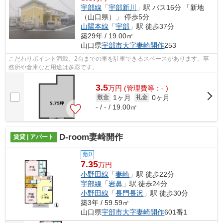
宇部線
「
宇部新川
」駅 バス16分 「新地
（山口県）」 停歩5分
山陽本線
「
宇部
」駅 徒歩37分
築29年 / 19.00㎡
山口県
宇部市
大字妻崎開作
253
こだわりポイント満載。2台までの車を駐車できるスペースがあります。事
務所や倉庫など用途は多彩です。
3.5
万
円
(管理費等：- )
1ヶ月
0ヶ月
敷金
礼金
- / - / 19.00㎡
D-room妻崎開作
賃貸 | アパート
敷0
7.35
万円
小野田線
「
妻崎
」駅 徒歩22分
宇部線
「
岩鼻
」駅 徒歩24分
小野田線
「
長門長沢
」駅 徒歩30分
築3年 / 59.59㎡
山口県
宇部市
大字妻崎開作
601番1