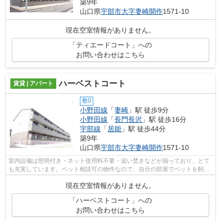
築9年
山口県
宇部市
大字妻崎開作
1571-10
現在空室情報がありません。
「ティエードコート」への
お問い合わせはこちら
ハーベストコート
賃貸 | アパート
敷0
小野田線
「
妻崎
」駅 徒歩9分
小野田線
「
長門長沢
」駅 徒歩16分
宇部線
「
居能
」駅 徒歩44分
築9年
山口県
宇部市
大字妻崎開作
1571-10
室内設備は照明付き・ネット使用料不要・追い焚きなどが揃っており、とて
も充実しています。ペット相談可の物件なので、自分の部屋でペットを飼い
たいという方にもおすすめです。1LDK...
現在空室情報がありません。
「ハーベストコート」への
お問い合わせはこちら