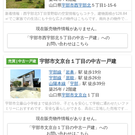
山口県
宇部市
西宇部北
５丁目1-15-6
新着情報：西宇部北5丁目菅野邸の空室情報ならコチラ。建物面積が126.84
㎡でご家族での生活にも十分な広さの物件はこちらです。南向きの物件で
す。室内の環境も良好な、住みよい中古の...
現在販売物件情報がありません。
「宇部市西宇部北５丁目の中古一戸建」への
お問い合わせはこちら
宇部市文京台１丁目の中古一戸建
売買 | 中古一戸建
宇部線
「
岩鼻
」駅 徒歩19分
宇部線
「
居能
」駅 徒歩26分
山陽本線
「
宇部
」駅 徒歩39分
築25年 / 2階建
山口県
宇部市
文京台
１丁目
宇部市立藤山小学校まで徒歩15分。子どもを安心して学校に通わせたいファ
ミリーにおすすめです。安全な暮らしができる、高台に立地した売地です。
快適な室内環境を持つ、中古の一戸建...
現在販売物件情報がありません。
「宇部市文京台１丁目の中古一戸建」への
お問い合わせはこちら