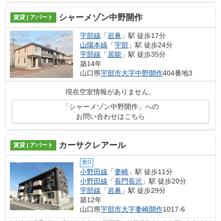
シャーメゾン中野開作
賃貸 | アパート
宇部線
「
岩鼻
」駅 徒歩17分
山陽本線
「
宇部
」駅 徒歩24分
宇部線
「
居能
」駅 徒歩35分
築14年
山口県
宇部市
大字中野開作
404番地3
現在空室情報がありません。
「シャーメゾン中野開作」への
お問い合わせはこちら
カーサクレアール
賃貸 | アパート
敷0
小野田線
「
妻崎
」駅 徒歩11分
小野田線
「
長門長沢
」駅 徒歩20分
宇部線
「
岩鼻
」駅 徒歩29分
築12年
山口県
宇部市
大字妻崎開作
1017-6