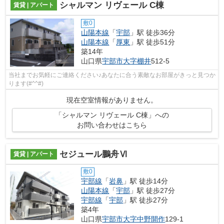
シャルマン リヴェール C棟
賃貸 | アパート
敷0
山陽本線
「
宇部
」駅 徒歩36分
山陽本線
「
厚東
」駅 徒歩51分
築14年
山口県
宇部市
大字棚井
512-5
当社までお気軽にご連絡ください♪あなたに合う素敵なお部屋がきっと見つか
ります(#^^#)
現在空室情報がありません。
「シャルマン リヴェール C棟」への
お問い合わせはこちら
セジュール鵬舟Ⅵ
賃貸 | アパート
敷0
宇部線
「
岩鼻
」駅 徒歩14分
山陽本線
「
宇部
」駅 徒歩27分
宇部線
「
宇部
」駅 徒歩27分
築4年
山口県
宇部市
大字中野開作
129-1