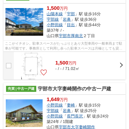
1,500
万円
山陽本線
「
宇部
」駅 徒歩16分
宇部線
「
岩鼻
」駅 徒歩36分
小野田線
「
目出
」駅 徒歩44分
築37年 / -
山口県
宇部市
厚南北
２丁目
ここがイチオシ。駐車スペースがたっぷりとあり大型車両や一般車両まで駐
車が可能です。事務所として利用し余った駐車スペースは月極としても貸し
出し可能です。また平屋建ての建物は...
1,500
万
円
- / - / 71.02㎡
宇部市大字妻崎開作の中古一戸建
売買 | 中古一戸建
1,649
万円
小野田線
「
妻崎
」駅 徒歩15分
宇部線
「
岩鼻
」駅 徒歩25分
小野田線
「
長門長沢
」駅 徒歩24分
築24年 / 1階建
山口県
宇部市
大字妻崎開作