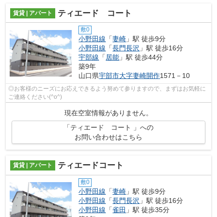
ティエード コート
賃貸 | アパート
敷0
小野田線
「
妻崎
」駅 徒歩9分
小野田線
「
長門長沢
」駅 徒歩16分
宇部線
「
居能
」駅 徒歩44分
築9年
山口県
宇部市
大字妻崎開作
1571－10
◎お客様のニーズにお応えできるよう努めて参りますので、まずはお気軽に
ご連絡ください(^o^)
現在空室情報がありません。
「ティエード コート 」への
お問い合わせはこちら
ティエードコート
賃貸 | アパート
敷0
小野田線
「
妻崎
」駅 徒歩9分
小野田線
「
長門長沢
」駅 徒歩16分
小野田線
「
雀田
」駅 徒歩35分