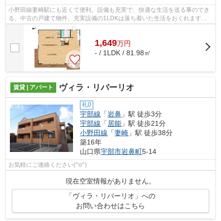
小野田線妻崎駅にも近くて便利。設備も充実で、快適な生活を送る事のでき
る、中古の戸建て物件。充実設備の1LDKは落ち着いた生活をおくれます。
建物面積81.98㎡もあるので有効活用しま...
1,649
万
円
- / 1LDK / 81.98㎡
ヴィラ・リバーリオ
賃貸 | アパート
礼0
宇部線
「
岩鼻
」駅 徒歩3分
宇部線
「
居能
」駅 徒歩21分
小野田線
「
妻崎
」駅 徒歩38分
築16年
山口県
宇部市
岩鼻町
5-14
お気軽にご連絡ください(^o^)
現在空室情報がありません。
「ヴィラ・リバーリオ」への
お問い合わせはこちら