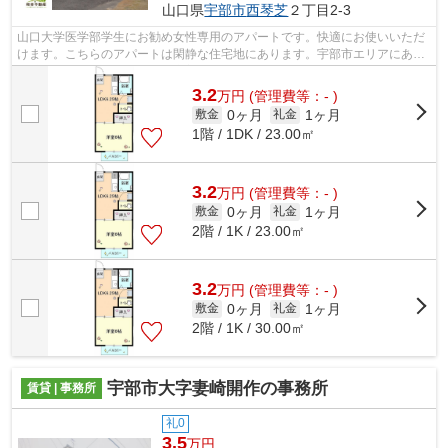
山口県
宇部市
西琴芝
２丁目2-3
山口大学医学部学生にお勧め女性専用のアパートです。快適にお使いいただ
けます。こちらのアパートは閑静な住宅地にあります。宇部市エリアにある
賃貸情報のことなら、地域に密着した...
3.2
万
円
(管理費等：- )
0ヶ月
1ヶ月
敷金
礼金
1階 / 1DK / 23.00㎡
3.2
万
円
(管理費等：- )
0ヶ月
1ヶ月
敷金
礼金
2階 / 1K / 23.00㎡
3.2
万
円
(管理費等：- )
0ヶ月
1ヶ月
敷金
礼金
2階 / 1K / 30.00㎡
宇部市大字妻崎開作の事務所
賃貸 | 事務所
礼0
3.5
万円