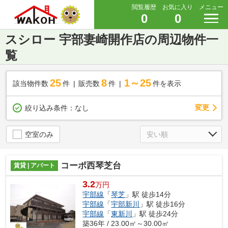
閲覧履歴
お気に入り
メニュー
0
0
スシロー 宇部妻崎開作店の周辺物件一
覧
25
8
1～25
該当物件数
件
販売数
件
件を表示
変更
絞り込み条件：
なし
空室のみ
コーポ西琴芝台
賃貸 | アパート
3.2
万円
宇部線
「
琴芝
」駅 徒歩14分
宇部線
「
宇部新川
」駅 徒歩16分
宇部線
「
東新川
」駅 徒歩24分
築36年 / 23.00㎡～30.00㎡