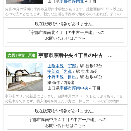
山口県
宇部市
厚南北
４丁目
徒歩20分の場所に宇部市立厚南小学校があります。建物面積68.73㎡以上あ
るので広々と使えます。新たな生活を宇部市で始めるのであれば、多くの不
動産情報を取り扱っている当社までご連...
現在販売物件情報がありません。
「宇部市厚南北４丁目の中古一戸建」への
お問い合わせはこちら
宇部市厚南中央４丁目の中古一戸建
売買 | 中古一戸建
山陽本線
「
宇部
」駅 徒歩13分
宇部線
「
岩鼻
」駅 徒歩35分
小野田線
「
目出
」駅 徒歩46分
築35年 / 2階建
山口県
宇部市
厚南中央
４丁目
宇部市エリアの新居にピッタリ。自動車用のスペースもたっぷりあり、3台
の駐車ができます。購入価格を抑えたい方に一押しの、1,399万円の物件で
す。建物面積が128.06㎡でご家族での生...
現在販売物件情報がありません。
「宇部市厚南中央４丁目の中古一戸建」への
お問い合わせはこちら