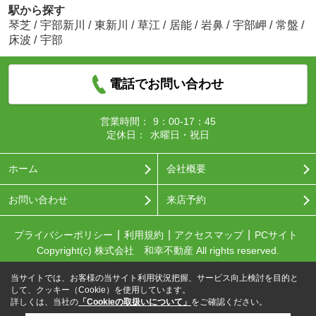
駅から探す
琴芝
/
宇部新川
/
東新川
/
草江
/
居能
/
岩鼻
/
宇部岬
/
常盤
/
床波
/
宇部
電話でお問い合わせ
営業時間：
9：00-17：45
定休日：
水曜日・祝日
ホーム
会社概要
お問い合わせ
来店予約
プライバシーポリシー
利用規約
アクセスマップ
PCサイト
Copyright(c) 株式会社 和幸不動産 All rights reserved.
当サイトでは、お客様の当サイト利用状況把握、サービス向上検討を目的と
して、クッキー（Cookie）を使用しています。
詳しくは、当社の
「Cookieの取扱いについて」
をご確認ください。