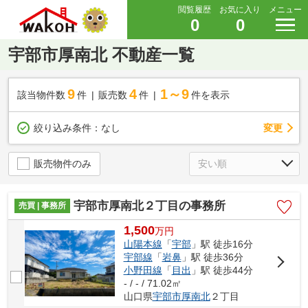
閲覧履歴
お気に入り
メニュー
0
0
宇部市厚南北 不動産一覧
9
4
1～9
該当物件数
件
販売数
件
件を表示
変更
絞り込み条件：
なし
販売物件のみ
宇部市厚南北２丁目の事務所
売買 | 事務所
1,500
万
円
山陽本線
「
宇部
」駅 徒歩16分
宇部線
「
岩鼻
」駅 徒歩36分
小野田線
「
目出
」駅 徒歩44分
- / - / 71.02㎡
山口県
宇部市
厚南北
２丁目