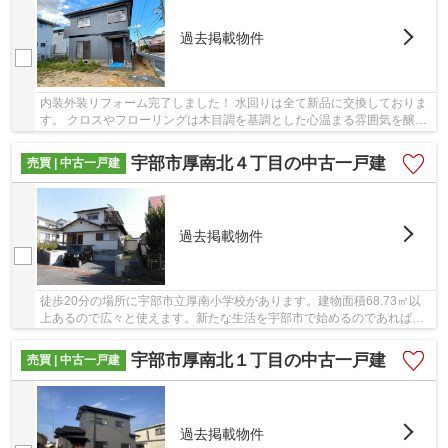
過去掲載物件
内装外装リフォーム完了しました！ 水回りは全て新品に交換しておりま
す。 クロスやフローリングは木目調を基調とした心温まる雰囲気を醸し
出しております。 キッチンも人気の対面式で...
宇部市厚南北４丁目の中古一戸建
売買 | 中古一戸建
過去掲載物件
徒歩20分の場所に宇部市立厚南小学校があります。建物面積68.73㎡以
上あるので広々と使えます。新たな生活を宇部市で始めるのであれば、
多くの不動産情報を取り扱っている当社までご連...
宇部市厚南北１丁目の中古一戸建
売買 | 中古一戸建
過去掲載物件