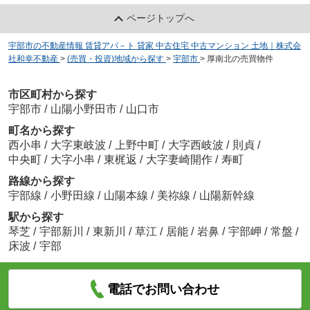
ページトップへ
宇部市の不動産情報 賃貸アパ－ト 貸家 中古住宅 中古マンション 土地｜株式会
社和幸不動産
>
(売買・投資)地域から探す
>
宇部市
>
厚南北の売買物件
市区町村から探す
宇部市
/
山陽小野田市
/
山口市
町名から探す
西小串
/
大字東岐波
/
上野中町
/
大字西岐波
/
則貞
/
中央町
/
大字小串
/
東梶返
/
大字妻崎開作
/
寿町
路線から探す
宇部線
/
小野田線
/
山陽本線
/
美祢線
/
山陽新幹線
駅から探す
琴芝
/
宇部新川
/
東新川
/
草江
/
居能
/
岩鼻
/
宇部岬
/
常盤
/
床波
/
宇部
電話でお問い合わせ