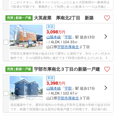
ここがイチオシ。駐車スペースがたっぷりとあり大型車両や一般車両ま
で駐車が可能です。事務所として利用し余った駐車スペースは月極とし
ても貸し出し可能です。また平屋建ての建物は...
大英産業 厚南北2丁目 新築
売買 | 新築一戸建
新築
3,098
万
円
山陽本線
「
宇部
」駅 徒歩13分
- / 4LDK / 104.33㎡
山口県
宇部市
厚南北
２丁目
宇部市立厚南中学校が徒歩13分で通学にも便利です。IHキッチン付きの
物件です。3つの調理を同時に進行できて料理の効率を上げられる、3口
コンロが付いている物件です。宇部市の山陽本...
宇部市厚南北３丁目の新築一戸建
売買 | 新築一戸建
新築
3,398
万
円
山陽本線
「
宇部
」駅 徒歩17分
- / 4LDK / 102.67㎡
山口県
宇部市
厚南北
３丁目
現在建築中です。通学区域内の小学校は宇部市立厚南小学校で徒歩10分
です。綺麗で清潔感のある室内が新築戸建ての特徴です。来訪者の顔が
見えるTVインターホン付き。利便性に優れ、家...