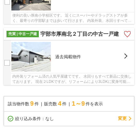
便利の良い厚南小学校区です。 近くにスーパーやドラッグストアが多
く、最寄りの宇部駅までは歩いて行けます。 内装外装、水回りすべてリ
フォームしておりますのでおすすめです。 便利...
宇部市厚南北２丁目の中古一戸建
売買 | 中古一戸建
過去掲載物件
内外装リフォーム済の人気平屋建てです。 水回りもすべて新品に交換し
ております。 現在２LDKですが、リフォームにより3LDKに変身可能で
す。 駐車場加工もしており、６台以上駐車可能...
9
4
1～9
該当物件数
件
販売数
件
件を表示
変更
絞り込み条件：
なし