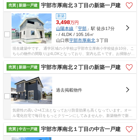
宇部市厚南北３丁目の新築一戸建
売買 | 新築一戸建
新築
3,498
万
円
山陽本線
「
宇部
」駅 徒歩17分
- / 4LDK / 105.16㎡
山口県
宇部市
厚南北
３丁目
現在建築中です。 通学区域の小学校は宇部市立厚南小学校徒歩10分。こ
ちらの物件の間取りは4LDKとなっており、室内も広々です。お掃除がし
やすいIHクッキングヒーターです。新築の戸建...
宇部市厚南北２丁目の新築一戸建
売買 | 新築一戸建
過去掲載物件
気密性の高い2×4工法となっており防音効果も高くなっています。オー
ル電化住宅で毎日をもっとクリーンにしてみませんか。新築物件で新た
な生活をスタートさせてみませんか。2023年11月...
宇部市厚南北１丁目の中古一戸建
売買 | 中古一戸建