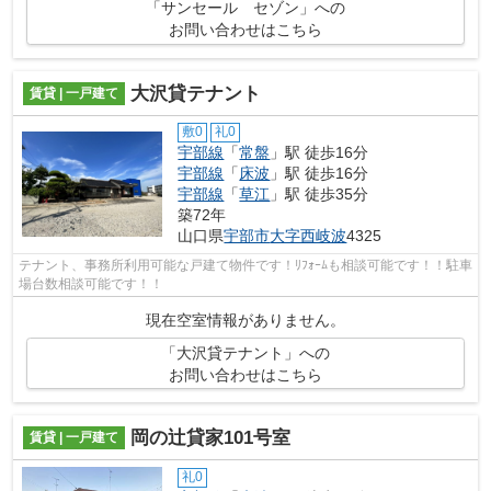
「サンセール セゾン」への
お問い合わせはこちら
大沢貸テナント
賃貸 | 一戸建て
敷0
礼0
宇部線
「
常盤
」駅 徒歩16分
宇部線
「
床波
」駅 徒歩16分
宇部線
「
草江
」駅 徒歩35分
築72年
山口県
宇部市
大字西岐波
4325
テナント、事務所利用可能な戸建て物件です！ﾘﾌｫｰﾑも相談可能です！！駐車
場台数相談可能です！！
現在空室情報がありません。
「大沢貸テナント」への
お問い合わせはこちら
岡の辻貸家101号室
賃貸 | 一戸建て
礼0