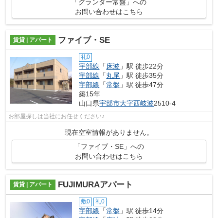
「グランダー常盤」への
お問い合わせはこちら
ファイブ・SE
賃貸 | アパート
礼0
宇部線
「
床波
」駅 徒歩22分
宇部線
「
丸尾
」駅 徒歩35分
宇部線
「
常盤
」駅 徒歩47分
築15年
山口県
宇部市
大字西岐波
2510-4
お部屋探しは当社にお任せください♪
現在空室情報がありません。
「ファイブ・SE」への
お問い合わせはこちら
FUJIMURAアパート
賃貸 | アパート
敷0
礼0
宇部線
「
常盤
」駅 徒歩14分