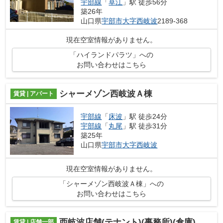
宇部線
「
草江
」駅 徒歩56分
築26年
山口県
宇部市
大字西岐波
2189-368
現在空室情報がありません。
「ハイランドパラツ」への
お問い合わせはこちら
シャーメゾン西岐波Ａ棟
賃貸 | アパート
宇部線
「
床波
」駅 徒歩24分
宇部線
「
丸尾
」駅 徒歩31分
築25年
山口県
宇部市
大字西岐波
現在空室情報がありません。
「シャーメゾン西岐波Ａ棟」への
お問い合わせはこちら
西岐波店舗(テナント)(事務所)(倉庫)
賃貸 | 店舗一部