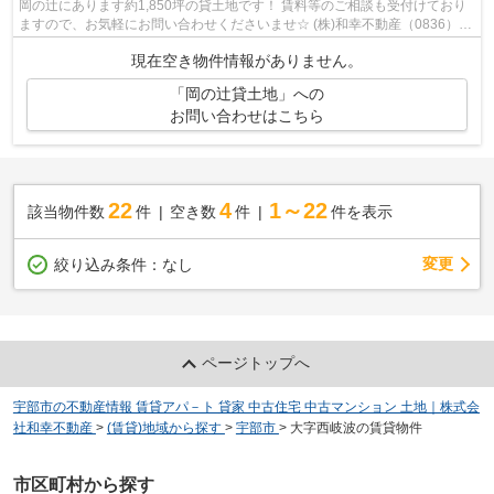
岡の辻にあります約1,850坪の貸土地です！ 賃料等のご相談も受付けており
ますので、お気軽にお問い合わせくださいませ☆ (株)和幸不動産（0836）
22-6336
現在空き物件情報がありません。
「岡の辻貸土地」への
お問い合わせはこちら
22
4
1～22
該当物件数
件
空き数
件
件を表示
変更
絞り込み条件：
なし
ページトップへ
宇部市の不動産情報 賃貸アパ－ト 貸家 中古住宅 中古マンション 土地｜株式会
社和幸不動産
>
(賃貸)地域から探す
>
宇部市
>
大字西岐波の賃貸物件
市区町村から探す