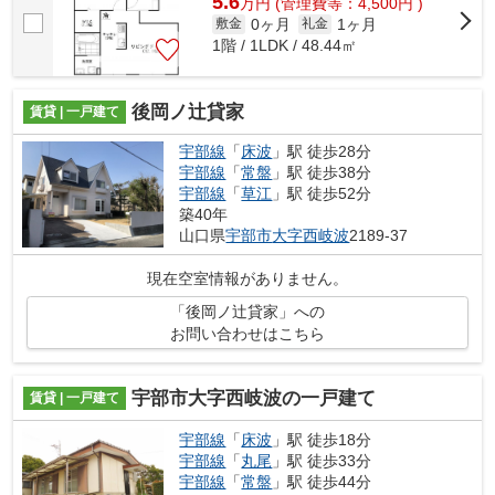
5.6
万
円
(管理費等：4,500円 )
0ヶ月
1ヶ月
敷金
礼金
1階 / 1LDK / 48.44㎡
後岡ノ辻貸家
賃貸 | 一戸建て
宇部線
「
床波
」駅 徒歩28分
宇部線
「
常盤
」駅 徒歩38分
宇部線
「
草江
」駅 徒歩52分
築40年
山口県
宇部市
大字西岐波
2189-37
現在空室情報がありません。
「後岡ノ辻貸家」への
お問い合わせはこちら
宇部市大字西岐波の一戸建て
賃貸 | 一戸建て
宇部線
「
床波
」駅 徒歩18分
宇部線
「
丸尾
」駅 徒歩33分
宇部線
「
常盤
」駅 徒歩44分