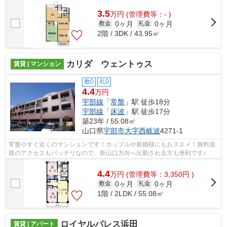
3.5
万
円
(管理費等：- )
0ヶ月
0ヶ月
敷金
礼金
2階 / 3DK / 43.95㎡
カリダ ウェントゥス
賃貸 | マンション
敷0
礼0
4.4
万円
宇部線
「
常盤
」駅 徒歩18分
宇部線
「
床波
」駅 徒歩17分
築23年 / 55.08㎡
山口県
宇部市
大字西岐波
4271-1
常盤小すぐ近くのマンションです！カップルや新婚様にもおススメ！無料道
路のアクセスもバッチリなので、新山口方向へ出勤される方も便利です♪
4.4
万
円
(管理費等：3,350円 )
0ヶ月
0ヶ月
敷金
礼金
1階 / 2LDK / 55.08㎡
ロイヤルパレス浜田
賃貸 | アパート