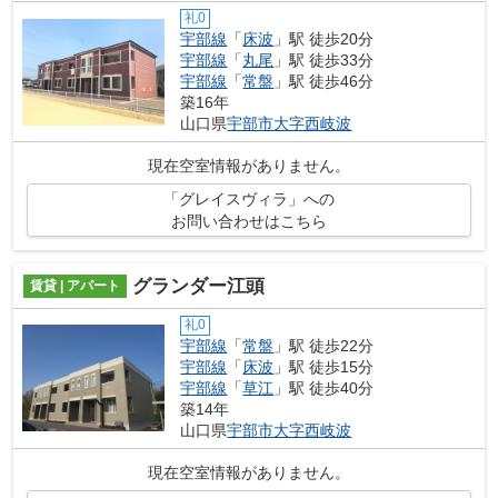
礼0
宇部線
「
床波
」駅 徒歩20分
宇部線
「
丸尾
」駅 徒歩33分
宇部線
「
常盤
」駅 徒歩46分
築16年
山口県
宇部市
大字西岐波
現在空室情報がありません。
「グレイスヴィラ」への
お問い合わせはこちら
グランダー江頭
賃貸 | アパート
礼0
宇部線
「
常盤
」駅 徒歩22分
宇部線
「
床波
」駅 徒歩15分
宇部線
「
草江
」駅 徒歩40分
築14年
山口県
宇部市
大字西岐波
現在空室情報がありません。