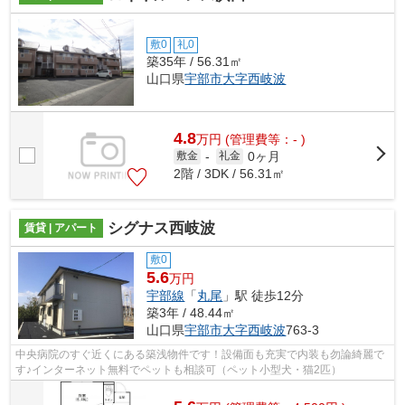
敷0
礼0
築35年 / 56.31㎡
山口県
宇部市
大字西岐波
4.8
万
円
(管理費等：- )
0ヶ月
敷金
-
礼金
2階 / 3DK / 56.31㎡
シグナス西岐波
賃貸 | アパート
敷0
5.6
万円
宇部線
「
丸尾
」駅 徒歩12分
築3年 / 48.44㎡
山口県
宇部市
大字西岐波
763-3
中央病院のすぐ近くにある築浅物件です！設備面も充実で内装も勿論綺麗で
す♪インターネット無料でペットも相談可（ペット小型犬・猫2匹）