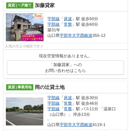
加藤貸家
賃貸 | 一戸建て
宇部線
「
床波
」駅 徒歩50分
宇部線
「
常盤
」駅 徒歩60分
築31年
山口県
宇部市
大字西岐波
355-12
人気の川上小校区です☆
現在空室情報がありません。
「加藤貸家」への
お問い合わせはこちら
岡の辻貸土地
賃貸 | 事業用地
宇部線
「
床波
」駅 徒歩30分
宇部線
「
常盤
」駅 徒歩46分
宇部線
「
常盤
」駅 バス11分 「温泉口
（山口県）」 停歩13分
-
山口県
宇部市
大字西岐波
4119-1