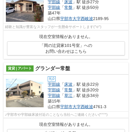
宇部線
「
床波
」駅 徒歩27分
宇部線
「
常盤
」駅 徒歩50分
築47年
山口県
宇部市
大字西岐波
2189-95
経験と知識が豊富なスタッフが一生懸命サポートします(^o^)
現在空室情報がありません。
「岡の辻貸家101号室」への
お問い合わせはこちら
グランダー常盤
賃貸 | アパート
礼0
宇部線
「
床波
」駅 徒歩22分
宇部線
「
常盤
」駅 徒歩20分
宇部線
「
草江
」駅 徒歩34分
築15年
山口県
宇部市
大字西岐波
4761-3
♪宇部市や宇部線床波付近のことなら当社へご連絡ください(*^^*)
現在空室情報がありません。