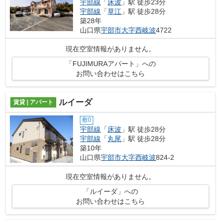
宇部線
「
床波
」駅 徒歩23分
宇部線
「
草江
」駅 徒歩28分
築28年
山口県
宇部市
大字西岐波
4722
現在空室情報がありません。
「FUJIMURAアパート」への
お問い合わせはこちら
ルイーダ
賃貸 | アパート
敷0
宇部線
「
床波
」駅 徒歩28分
宇部線
「
丸尾
」駅 徒歩28分
築10年
山口県
宇部市
大字西岐波
824-2
現在空室情報がありません。
「ルイーダ」への
お問い合わせはこちら