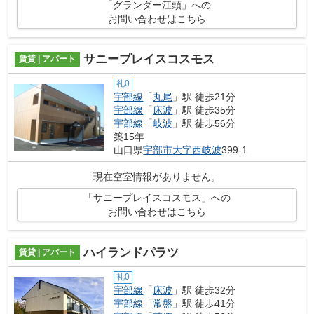
「グランダー江頭」への
お問い合わせはこちら
サニープレイスコスモス
賃貸 | アパート
礼0
宇部線
「
丸尾
」駅 徒歩21分
宇部線
「
床波
」駅 徒歩35分
宇部線
「
岐波
」駅 徒歩56分
築15年
山口県
宇部市
大字西岐波
399-1
現在空室情報がありません。
「サニープレイスコスモス」への
お問い合わせはこちら
ハイランドパラツ
賃貸 | アパート
礼0
宇部線
「
床波
」駅 徒歩32分
宇部線
「
常盤
」駅 徒歩41分