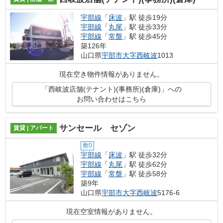
宇部線
「
床波
」駅 徒歩19分
宇部線
「
丸尾
」駅 徒歩33分
宇部線
「
常盤
」駅 徒歩45分
築126年
山口県
宇部市
大字西岐波
1013
現在空き物件情報がありません。
「西岐波店舗(テナント)(事務所)(倉庫)」への
お問い合わせはこちら
サンセール セゾン
賃貸 | アパート
敷0
宇部線
「
床波
」駅 徒歩32分
宇部線
「
丸尾
」駅 徒歩62分
宇部線
「
常盤
」駅 徒歩58分
築9年
山口県
宇部市
大字西岐波
5176-6
現在空室情報がありません。