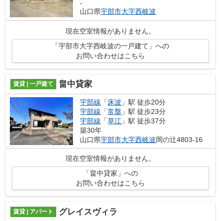
-
山口県
宇部市
大字西岐波
現在空室情報がありません。
「宇部市大字西岐波の一戸建て」への
お問い合わせはこちら
畠中貸家
賃貸 | 一戸建て
宇部線
「
床波
」駅 徒歩20分
宇部線
「
常盤
」駅 徒歩23分
宇部線
「
草江
」駅 徒歩37分
築30年
山口県
宇部市
大字西岐波
岡の辻4803-16
現在空室情報がありません。
「畠中貸家」への
お問い合わせはこちら
グレイスヴィラ
賃貸 | アパート