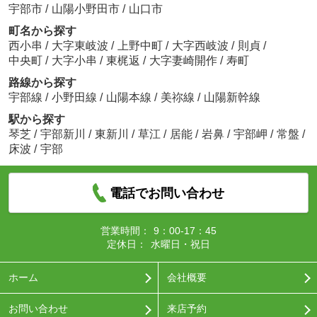
宇部市
/
山陽小野田市
/
山口市
町名から探す
西小串
/
大字東岐波
/
上野中町
/
大字西岐波
/
則貞
/
中央町
/
大字小串
/
東梶返
/
大字妻崎開作
/
寿町
路線から探す
宇部線
/
小野田線
/
山陽本線
/
美祢線
/
山陽新幹線
駅から探す
琴芝
/
宇部新川
/
東新川
/
草江
/
居能
/
岩鼻
/
宇部岬
/
常盤
/
床波
/
宇部
電話でお問い合わせ
営業時間：
9：00-17：45
定休日：
水曜日・祝日
ホーム
会社概要
お問い合わせ
来店予約