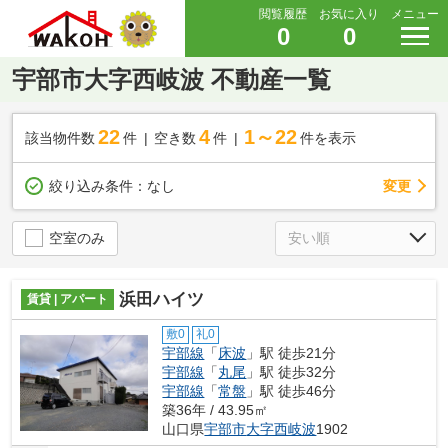
閲覧履歴
お気に入り
メニュー
0
0
宇部市大字西岐波 不動産一覧
22
4
1～22
該当物件数
件
空き数
件
件を表示
変更
絞り込み条件：
なし
空室のみ
浜田ハイツ
賃貸 | アパート
敷0
礼0
宇部線
「
床波
」駅 徒歩21分
宇部線
「
丸尾
」駅 徒歩32分
宇部線
「
常盤
」駅 徒歩46分
築36年 / 43.95㎡
山口県
宇部市
大字西岐波
1902