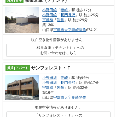
和泉倉庫（テナント）
賃貸 | 倉庫
小野田線
「
妻崎
」駅 徒歩17分
小野田線
「
長門長沢
」駅 徒歩25分
宇部線
「
岩鼻
」駅 徒歩29分
築13年
山口県
宇部市
大字妻崎開作
674-21
現在空き物件情報がありません。
「和泉倉庫（テナント）」への
お問い合わせはこちら
サンフォレスト・Ｔ
賃貸 | アパート
小野田線
「
妻崎
」駅 徒歩9分
小野田線
「
長門長沢
」駅 徒歩17分
宇部線
「
岩鼻
」駅 徒歩32分
築16年
山口県
宇部市
大字妻崎開作
現在空室情報がありません。
「サンフォレスト・Ｔ」への