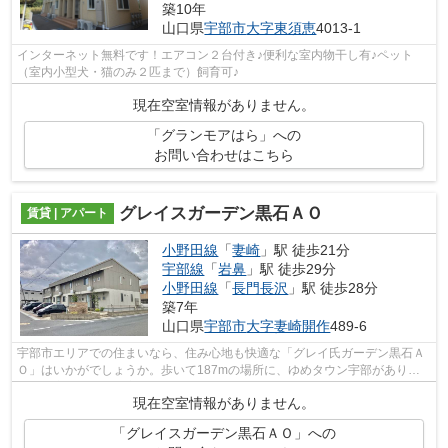
築10年
山口県
宇部市
大字東須恵
4013-1
インターネット無料です！エアコン２台付き♪便利な室内物干し有♪ペット
（室内小型犬・猫のみ２匹まで）飼育可♪
現在空室情報がありません。
「グランモアはら」への
お問い合わせはこちら
グレイスガーデン黒石ＡＯ
賃貸 | アパート
小野田線
「
妻崎
」駅 徒歩21分
宇部線
「
岩鼻
」駅 徒歩29分
小野田線
「
長門長沢
」駅 徒歩28分
築7年
山口県
宇部市
大字妻崎開作
489-6
宇部市エリアでの住まいなら、住み心地も快適な「グレイ氏ガーデン黒石Ａ
Ｏ」はいかがでしょうか。歩いて187mの場所に、ゆめタウン宇部がありま
す。お客様とそのご家族の生活に大きく...
現在空室情報がありません。
「グレイスガーデン黒石ＡＯ」への