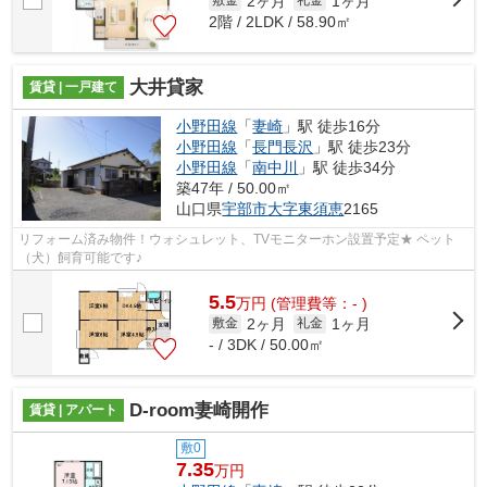
2ヶ月
1ヶ月
敷金
礼金
2階 / 2LDK / 58.90㎡
大井貸家
賃貸 | 一戸建て
小野田線
「
妻崎
」駅 徒歩16分
小野田線
「
長門長沢
」駅 徒歩23分
小野田線
「
南中川
」駅 徒歩34分
築47年 / 50.00㎡
山口県
宇部市
大字東須恵
2165
リフォーム済み物件！ウォシュレット、TVモニターホン設置予定★ ペット
（犬）飼育可能です♪
5.5
万
円
(管理費等：- )
2ヶ月
1ヶ月
敷金
礼金
- / 3DK / 50.00㎡
D-room妻崎開作
賃貸 | アパート
敷0
7.35
万円