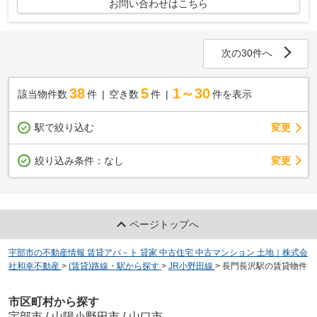
お問い合わせはこちら
次の30件へ
38
5
1～30
該当物件数
件
空き数
件
件を表示
駅で絞り込む
変更
変更
絞り込み条件：
なし
ページトップへ
宇部市の不動産情報 賃貸アパ－ト 貸家 中古住宅 中古マンション 土地｜株式会
社和幸不動産
>
(賃貸)路線・駅から探す
>
JR小野田線
>
長門長沢駅の賃貸物件
市区町村から探す
宇部市
/
山陽小野田市
/
山口市