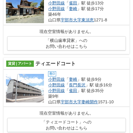
小野田線
「
雀田
」駅 徒歩13分
小野田線
「
妻崎
」駅 徒歩17分
築46年
山口県
宇部市
大字東須恵
1271-8
現在空室情報がありません。
「横山歯車貸家」への
お問い合わせはこちら
ティエードコート
賃貸 | アパート
敷0
小野田線
「
妻崎
」駅 徒歩9分
小野田線
「
長門長沢
」駅 徒歩16分
小野田線
「
雀田
」駅 徒歩35分
築9年
山口県
宇部市
大字妻崎開作
1571-10
現在空室情報がありません。
「ティエードコート」への
お問い合わせはこちら