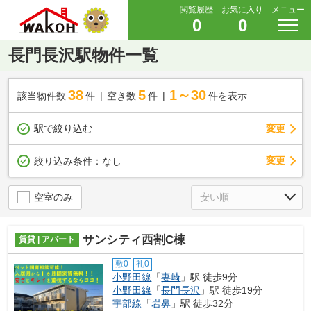
閲覧履歴
お気に入り
メニュー
0
0
長門長沢駅物件一覧
38
5
1～30
該当物件数
件
空き数
件
件を表示
駅で絞り込む
変更
変更
絞り込み条件：
なし
空室のみ
サンシティ西割C棟
賃貸 | アパート
敷0
礼0
小野田線
「
妻崎
」駅 徒歩9分
小野田線
「
長門長沢
」駅 徒歩19分
宇部線
「
岩鼻
」駅 徒歩32分