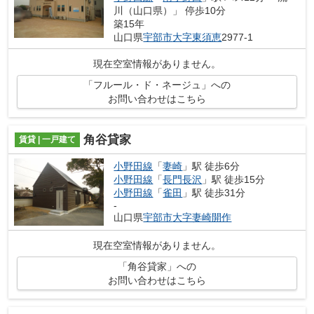
川（山口県）」 停歩10分
築15年
山口県
宇部市
大字東須恵
2977-1
現在空室情報がありません。
「フルール・ド・ネージュ」への
お問い合わせはこちら
角谷貸家
賃貸 | 一戸建て
小野田線
「
妻崎
」駅 徒歩6分
小野田線
「
長門長沢
」駅 徒歩15分
小野田線
「
雀田
」駅 徒歩31分
-
山口県
宇部市
大字妻崎開作
現在空室情報がありません。
「角谷貸家」への
お問い合わせはこちら