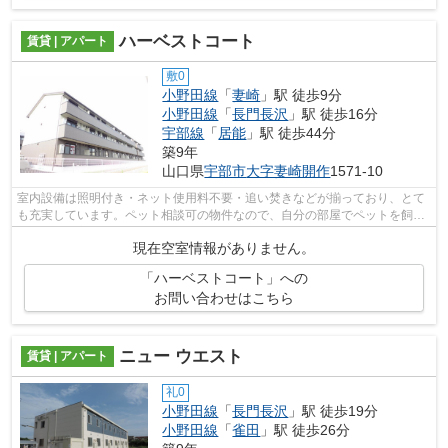
ハーベストコート
賃貸 | アパート
敷0
小野田線
「
妻崎
」駅 徒歩9分
小野田線
「
長門長沢
」駅 徒歩16分
宇部線
「
居能
」駅 徒歩44分
築9年
山口県
宇部市
大字妻崎開作
1571-10
室内設備は照明付き・ネット使用料不要・追い焚きなどが揃っており、とて
も充実しています。ペット相談可の物件なので、自分の部屋でペットを飼い
たいという方にもおすすめです。1LDK...
現在空室情報がありません。
「ハーベストコート」への
お問い合わせはこちら
ニュー ウエスト
賃貸 | アパート
礼0
小野田線
「
長門長沢
」駅 徒歩19分
小野田線
「
雀田
」駅 徒歩26分