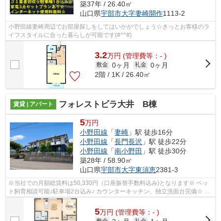
築37年 / 26.40㎡
山口県
宇部市
大字妻崎開作
1113-2
小野田線妻崎周辺でお部屋探しをしてはいかがでしょう☆きっとお客様のラ
イフスタイルに合った暮らしが可能です(#^^#)
3.2
万
円
(管理費等：- )
0ヶ月
0ヶ月
敷金
礼金
2階 / 1K / 26.40㎡
フォレストビラ大井 B棟
賃貸 | アパート
5
万円
小野田線
「
妻崎
」駅 徒歩16分
小野田線
「
長門長沢
」駅 徒歩22分
小野田線
「
南小野田
」駅 徒歩30分
築28年 / 58.90㎡
山口県
宇部市
大字東須恵
2381-3
※当社での月額総賃料は50,330円（口座振替手数料込み)となります※ ペッ
ト飼育相談可能♪駐車場2台込み♪ カウンターキッチン、独立洗面台完備☆ 即
入居、ご内覧可能の物件となっておりま...
5
万
円
(管理費等：- )