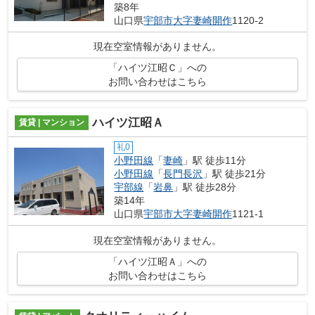
築8年
山口県
宇部市
大字妻崎開作
1120-2
現在空室情報がありません。
「ハイツ江昭Ｃ」への
お問い合わせはこちら
ハイツ江昭Ａ
賃貸 | マンション
礼0
小野田線
「
妻崎
」駅 徒歩11分
小野田線
「
長門長沢
」駅 徒歩21分
宇部線
「
岩鼻
」駅 徒歩28分
築14年
山口県
宇部市
大字妻崎開作
1121-1
現在空室情報がありません。
「ハイツ江昭Ａ」への
お問い合わせはこちら