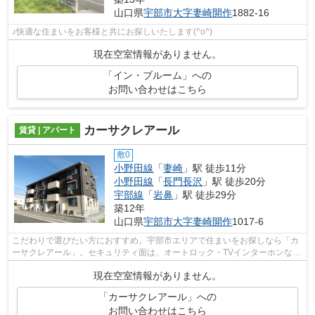
山口県
宇部市
大字妻崎開作
1882-16
♪快適な住まいをお客様と共にお探しいたします(^o^)
現在空室情報がありません。
「イン・ブルーム」への
お問い合わせはこちら
カーサクレアール
賃貸 | アパート
敷0
小野田線
「
妻崎
」駅 徒歩11分
小野田線
「
長門長沢
」駅 徒歩20分
宇部線
「
岩鼻
」駅 徒歩29分
築12年
山口県
宇部市
大字妻崎開作
1017-6
こだわりで選びたい方におすすめ。宇部市エリアで住まいをお探しなら「カ
ーサクレアール」。セキュリティ面は、オートロック・TVインターホンなど
を備え付けているので安心して暮らせ...
現在空室情報がありません。
「カーサクレアール」への
お問い合わせはこちら