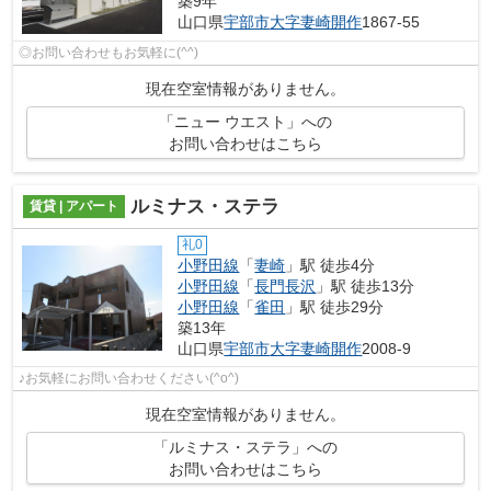
築9年
山口県
宇部市
大字妻崎開作
1867-55
◎お問い合わせもお気軽に(^^)
現在空室情報がありません。
「ニュー ウエスト」への
お問い合わせはこちら
ルミナス・ステラ
賃貸 | アパート
礼0
小野田線
「
妻崎
」駅 徒歩4分
小野田線
「
長門長沢
」駅 徒歩13分
小野田線
「
雀田
」駅 徒歩29分
築13年
山口県
宇部市
大字妻崎開作
2008-9
♪お気軽にお問い合わせください(^o^)
現在空室情報がありません。
「ルミナス・ステラ」への
お問い合わせはこちら