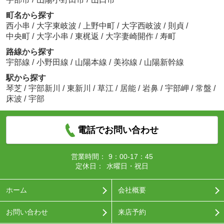
町名から探す
西小串
/
大字東岐波
/
上野中町
/
大字西岐波
/
則貞
/
中央町
/
大字小串
/
東梶返
/
大字妻崎開作
/
寿町
路線から探す
宇部線
/
小野田線
/
山陽本線
/
美祢線
/
山陽新幹線
駅から探す
琴芝
/
宇部新川
/
東新川
/
草江
/
居能
/
岩鼻
/
宇部岬
/
常盤
/
床波
/
宇部
電話でお問い合わせ
営業時間：
9：00-17：45
定休日：
水曜日・祝日
ホーム
会社概要
お問い合わせ
来店予約