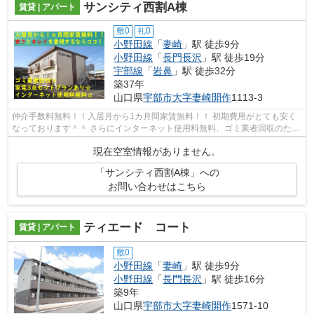
サンシティ西割A棟
賃貸 | アパート
敷0
礼0
小野田線
「
妻崎
」駅 徒歩9分
小野田線
「
長門長沢
」駅 徒歩19分
宇部線
「
岩鼻
」駅 徒歩32分
築37年
山口県
宇部市
大字妻崎開作
1113-3
仲介手数料無料！！入居月から1カ月間家賃無料！！ 初期費用がとても安く
なっております＾＾ さらにインターネット使用料無料、ゴミ業者回収のため
分別が簡単♪ 月1のゴミもいつでも捨...
現在空室情報がありません。
「サンシティ西割A棟」への
お問い合わせはこちら
ティエード コート
賃貸 | アパート
敷0
小野田線
「
妻崎
」駅 徒歩9分
小野田線
「
長門長沢
」駅 徒歩16分
築9年
山口県
宇部市
大字妻崎開作
1571-10