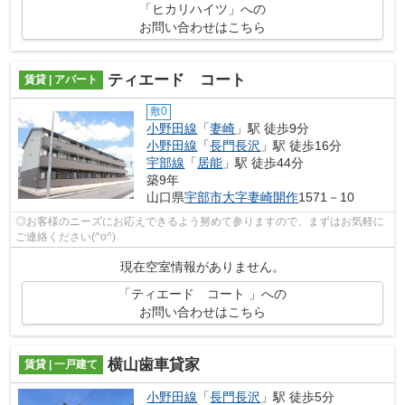
「ヒカリハイツ」への
お問い合わせはこちら
ティエード コート
賃貸 | アパート
敷0
小野田線
「
妻崎
」駅 徒歩9分
小野田線
「
長門長沢
」駅 徒歩16分
宇部線
「
居能
」駅 徒歩44分
築9年
山口県
宇部市
大字妻崎開作
1571－10
◎お客様のニーズにお応えできるよう努めて参りますので、まずはお気軽に
ご連絡ください(^o^)
現在空室情報がありません。
「ティエード コート 」への
お問い合わせはこちら
横山歯車貸家
賃貸 | 一戸建て
小野田線
「
長門長沢
」駅 徒歩5分