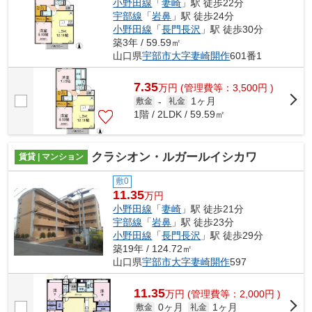
小野田線
「
妻崎
」駅 徒歩22分
宇部線
「
岩鼻
」駅 徒歩24分
小野田線
「
長門長沢
」駅 徒歩30分
築3年 / 59.59㎡
山口県
宇部市
大字妻崎開作
601番1
7.35
万
円
(管理費等：3,500円 )
1ヶ月
敷金
-
礼金
1階 / 2LDK / 59.59㎡
クラシオン・ルガールイシカワ
賃貸 | マンション
敷0
11.35
万円
小野田線
「
妻崎
」駅 徒歩21分
宇部線
「
岩鼻
」駅 徒歩23分
小野田線
「
長門長沢
」駅 徒歩29分
築19年 / 124.72㎡
山口県
宇部市
大字妻崎開作
597
11.35
万
円
(管理費等：2,000円 )
0ヶ月
1ヶ月
敷金
礼金