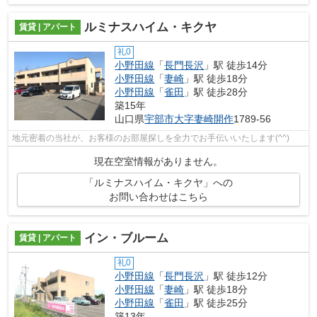
ルミナスハイム・キクヤ
賃貸 | アパート
礼0
小野田線
「
長門長沢
」駅 徒歩14分
小野田線
「
妻崎
」駅 徒歩18分
小野田線
「
雀田
」駅 徒歩28分
築15年
山口県
宇部市
大字妻崎開作
1789-56
地元密着の当社が、お客様のお部屋探しを全力でお手伝いいたします(^^)
現在空室情報がありません。
「ルミナスハイム・キクヤ」への
お問い合わせはこちら
イン・ブルーム
賃貸 | アパート
礼0
小野田線
「
長門長沢
」駅 徒歩12分
小野田線
「
妻崎
」駅 徒歩18分
小野田線
「
雀田
」駅 徒歩25分
築13年