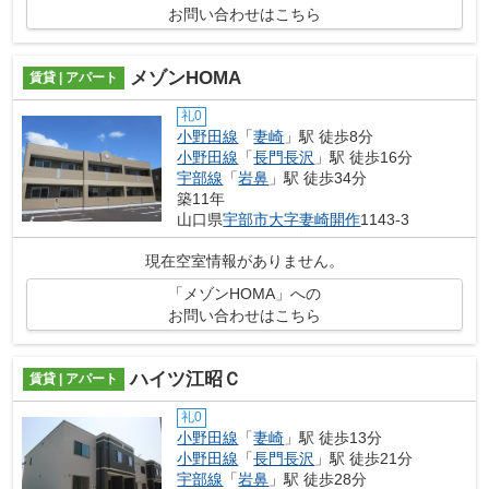
お問い合わせはこちら
メゾンHOMA
賃貸 | アパート
礼0
小野田線
「
妻崎
」駅 徒歩8分
小野田線
「
長門長沢
」駅 徒歩16分
宇部線
「
岩鼻
」駅 徒歩34分
築11年
山口県
宇部市
大字妻崎開作
1143-3
現在空室情報がありません。
「メゾンHOMA」への
お問い合わせはこちら
ハイツ江昭Ｃ
賃貸 | アパート
礼0
小野田線
「
妻崎
」駅 徒歩13分
小野田線
「
長門長沢
」駅 徒歩21分
宇部線
「
岩鼻
」駅 徒歩28分