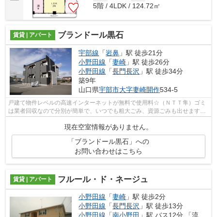
5階 / 4LDK / 124.72㎡
ブランドール黒石
賃貸 | アパート
宇部線
「
岩鼻
」駅 徒歩21分
小野田線
「
妻崎
」駅 徒歩26分
小野田線
「
長門長沢
」駅 徒歩34分
築9年
山口県
宇部市
大字妻崎開作
534-5
戸建て物件レベルの高速インターネットが無料で使用料☆（ＮＴＴ隼）ゴミ
は業者回収なので分別が簡単で、いつでも粗大ごみ、資源ごみも出せます
☆1K+ロフト物件です！ご内覧可能ですので...
現在空室情報がありません。
「ブランドール黒石」への
お問い合わせはこちら
フルール・ド・ネージュ
賃貸 | アパート
小野田線
「
妻崎
」駅 徒歩2分
小野田線
「
長門長沢
」駅 徒歩13分
小野田線
「
南小野田
」駅 バス12分 「流