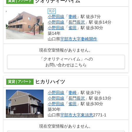
クオリティーハイム
賃貸 | アパート
礼0
小野田線
「
妻崎
」駅 徒歩7分
小野田線
「
長門長沢
」駅 徒歩14分
小野田線
「
雀田
」駅 徒歩30分
築14年
山口県
宇部市
大字妻崎開作
現在空室情報がありません。
「クオリティーハイム」への
お問い合わせはこちら
ヒカリハイツ
賃貸 | アパート
小野田線
「
妻崎
」駅 徒歩7分
小野田線
「
長門長沢
」駅 徒歩13分
小野田線
「
雀田
」駅 徒歩30分
築30年
山口県
宇部市
大字東須恵
2771-1
現在空室情報がありません。