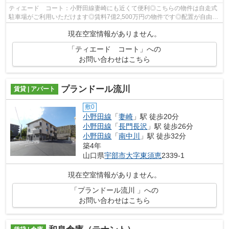
ティエード コート：小野田線妻崎にも近くて便利◎こちらの物件は自走式
駐車場がご利用いただけます◎賃料7億2,500万円の物件です◎配置が自由な
ので使いやすいシステムキッチンの物件で...
現在空室情報がありません。
「ティエード コート」への
お問い合わせはこちら
プランドール流川
賃貸 | アパート
敷0
小野田線
「
妻崎
」駅 徒歩20分
小野田線
「
長門長沢
」駅 徒歩26分
小野田線
「
南中川
」駅 徒歩32分
築4年
山口県
宇部市
大字東須恵
2339-1
現在空室情報がありません。
「プランドール流川 」への
お問い合わせはこちら