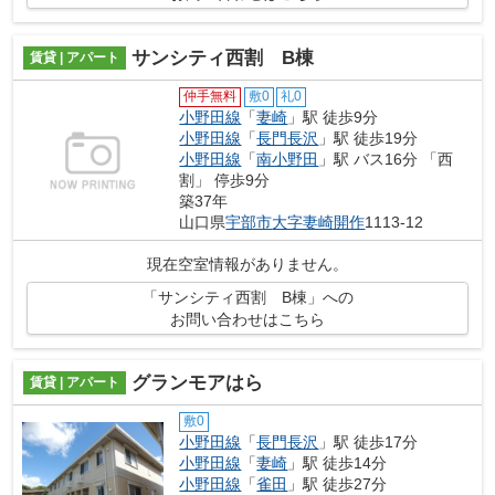
サンシティ西割 B棟
賃貸 | アパート
仲手無料
敷0
礼0
小野田線
「
妻崎
」駅 徒歩9分
小野田線
「
長門長沢
」駅 徒歩19分
小野田線
「
南小野田
」駅 バス16分 「西
割」 停歩9分
築37年
山口県
宇部市
大字妻崎開作
1113-12
現在空室情報がありません。
「サンシティ西割 B棟」への
お問い合わせはこちら
グランモアはら
賃貸 | アパート
敷0
小野田線
「
長門長沢
」駅 徒歩17分
小野田線
「
妻崎
」駅 徒歩14分
小野田線
「
雀田
」駅 徒歩27分