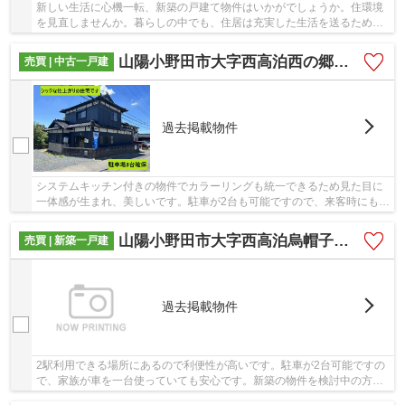
新しい生活に心機一転、新築の戸建て物件はいかがでしょうか。住環境
を見直しませんか。暮らしの中でも、住居は充実した生活を送るための
大きな役割を担っています。不動産を探すなら...
山陽小野田市大字西高泊西の郷の中古一戸建
売買 | 中古一戸建
過去掲載物件
システムキッチン付きの物件でカラーリングも統一できるため見た目に
一体感が生まれ、美しいです。駐車が2台も可能ですので、来客時にも対
応できます。建物面積は82.07㎡です。内装リ...
山陽小野田市大字西高泊烏帽子岩前の新築一戸建
売買 | 新築一戸建
過去掲載物件
2駅利用できる場所にあるので利便性が高いです。駐車が2台可能ですの
で、家族が車を一台使っていても安心です。新築の物件を検討中の方は
ぜひ一度こちらの物件をご覧ください。周辺環...