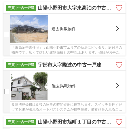
件です☆畳には音を吸収する効果があるので、防...
山陽小野田市大字東高泊の中古一戸建
売買 | 中古一戸建
過去掲載物件
「東高泊中古住宅」：山陽小野田市エリアの新居にピッタリ。庭付きの
物件です。広くて嬉しい建物面積も30坪以上あります。値段がお手ごろ
な中古戸建てはいかがでしょうか。お客様によ...
宇部市大字際波の中古一戸建
売買 | 中古一戸建
過去掲載物件
食器洗乾燥機は食後の家事の時間短縮に役立ちます。スイッチを押すだ
けでお湯が張れるオートバスシステムが標準装備。備蓄品を入れること
ができる床下収納があります。生活の中では、...
山陽小野田市旭町１丁目の中古一戸建
売買 | 中古一戸建