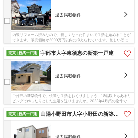
過去掲載物件
内装リフォーム済みなので、新しくなった住まいで生活を始めることが
できます。販売価格が3000万円以内に抑えられています。忙しい朝にぱ
ぱっと髪も洗える洗髪洗面化粧台つきです。電...
宇部市大字東須恵の新築一戸建
売買 | 新築一戸建
過去掲載物件
ご好評の新築物件で、快適な生活をおくりましょう。18帖以上もあるリ
ビングでゆったりとした生活を送りませんか。2023年4月築の物件で
す。坂はなかなか上るのが大変ですが平坦地なら楽...
山陽小野田市大字小野田の新築一戸建
売買 | 新築一戸建
過去掲載物件