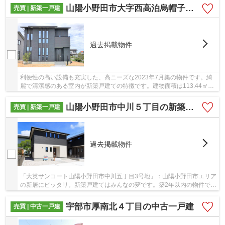
山陽小野田市大字西高泊烏帽子岩団地の新築一戸建
売買 | 新築一戸建
過去掲載物件
利便性の高い設備も充実した、高ニーズな2023年7月築の物件です。綺
麗で清潔感のある室内が新築戸建ての特徴です。建物面積は113.44㎡で
す。内装、外装共にきれいな住み心地の良い新築...
山陽小野田市中川５丁目の新築一戸建
売買 | 新築一戸建
過去掲載物件
「大英サンコート山陽小野田市中川五丁目3号地」：山陽小野田市エリア
の新居にピッタリ。新築戸建てはみんなの夢です。築2年以内の物件です
ので、外観もキレイです。建物面積104.33平...
宇部市厚南北４丁目の中古一戸建
売買 | 中古一戸建