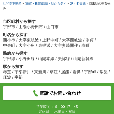
社和幸不動産
>
(売買・投資)路線・駅から探す
>
JR小野田線
>
目出駅の売買物
件
市区町村から探す
宇部市
/
山陽小野田市
/
山口市
町名から探す
西小串
/
大字東岐波
/
上野中町
/
大字西岐波
/
則貞
/
中央町
/
大字小串
/
東梶返
/
大字妻崎開作
/
寿町
路線から探す
宇部線
/
小野田線
/
山陽本線
/
美祢線
/
山陽新幹線
駅から探す
琴芝
/
宇部新川
/
東新川
/
草江
/
居能
/
岩鼻
/
宇部岬
/
常盤
/
床波
/
宇部
電話でお問い合わせ
営業時間：
9：00-17：45
定休日：
水曜日・祝日