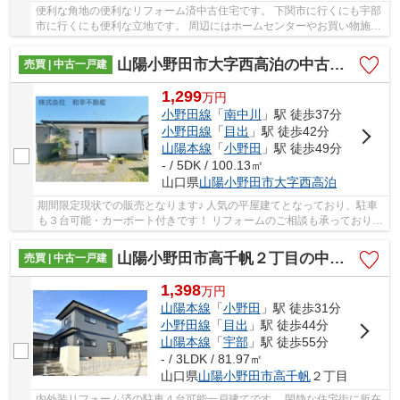
便利な角地の便利なリフォーム済中古住宅です。 下関市に行くにも宇部
市に行くにも便利な立地です。 周辺にはホームセンターやお買い物施設
が多くございますので生活も充実致します。 ...
山陽小野田市大字西高泊の中古一戸建
売買 | 中古一戸建
1,299
万
円
小野田線
「
南中川
」駅 徒歩37分
小野田線
「
目出
」駅 徒歩42分
山陽本線
「
小野田
」駅 徒歩49分
- / 5DK / 100.13㎡
山口県
山陽小野田市
大字西高泊
期間限定現状での販売となります♪ 人気の平屋建てとなっており、駐車
も３台可能・カーポート付きです！ リフォームのご相談も承っておりま
すので、お気軽にご相談ください。
山陽小野田市高千帆２丁目の中古一戸建
売買 | 中古一戸建
1,398
万
円
山陽本線
「
小野田
」駅 徒歩31分
小野田線
「
目出
」駅 徒歩44分
山陽本線
「
宇部
」駅 徒歩55分
- / 3LDK / 81.97㎡
山口県
山陽小野田市
高千帆
２丁目
内外装リフォーム済の駐車４台可能一戸建てです。 閑静な住宅街に所在