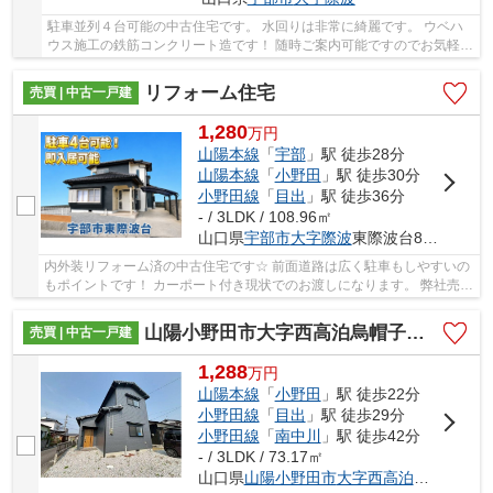
駐車並列４台可能の中古住宅です。 水回りは非常に綺麗です。 ウベハ
ウス施工の鉄筋コンクリート造です！ 随時ご案内可能ですのでお気軽に
お問い合わせください。
リフォーム住宅
売買 | 中古一戸建
1,280
万
円
山陽本線
「
宇部
」駅 徒歩28分
山陽本線
「
小野田
」駅 徒歩30分
小野田線
「
目出
」駅 徒歩36分
- / 3LDK / 108.96㎡
山口県
宇部市
大字際波
東際波台8-3-5
内外装リフォーム済の中古住宅です☆ 前面道路は広く駐車もしやすいの
もポイントです！ カーポート付き現状でのお渡しになります。 弊社売主
の物件ですので、仲介手数料もかかりません...
山陽小野田市大字西高泊烏帽子岩前の中古一戸建
売買 | 中古一戸建
1,288
万
円
山陽本線
「
小野田
」駅 徒歩22分
小野田線
「
目出
」駅 徒歩29分
小野田線
「
南中川
」駅 徒歩42分
- / 3LDK / 73.17㎡
山口県
山陽小野田市
大字西高泊
烏帽子岩前