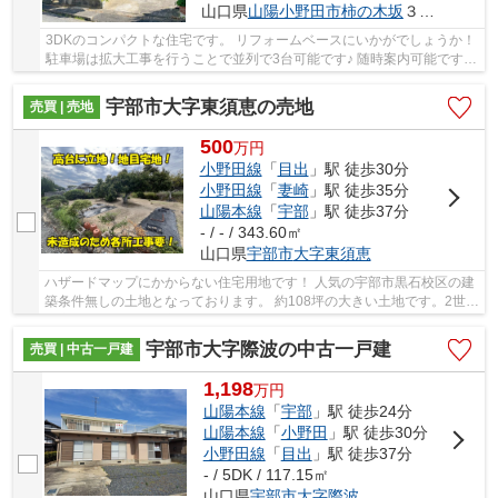
山口県
山陽小野田市
柿の木坂
３丁目
3DKのコンパクトな住宅です。 リフォームベースにいかがでしょうか！
駐車場は拡大工事を行うことで並列で3台可能です♪ 随時案内可能ですの
で、お気軽にお申し付けください。
宇部市大字東須恵の売地
売買 | 売地
500
万
円
小野田線
「
目出
」駅 徒歩30分
小野田線
「
妻崎
」駅 徒歩35分
山陽本線
「
宇部
」駅 徒歩37分
- / - / 343.60㎡
山口県
宇部市
大字東須恵
ハザードマップにかからない住宅用地です！ 人気の宇部市黒石校区の建
築条件無しの土地となっております。 約108坪の大きい土地です。2世帯
住宅を建設するのも良いですね。 車で数分の...
宇部市大字際波の中古一戸建
売買 | 中古一戸建
1,198
万
円
山陽本線
「
宇部
」駅 徒歩24分
山陽本線
「
小野田
」駅 徒歩30分
小野田線
「
目出
」駅 徒歩37分
- / 5DK / 117.15㎡
山口県
宇部市
大字際波