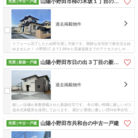
山陽小野田市柿の木坂１丁目の中古一戸建
売買 | 中古一戸建
過去掲載物件
リフォーム完了したため即引渡し可能です。閑静な住宅街で新生活を始
めませんか！ 小野田I.C.まで1.8Kmと高速道路までのアクセスがしやす
いです。 車で数分の場所にスーパーやホームセ...
山陽小野田市日の出３丁目の新築一戸建
売買 | 新築一戸建
過去掲載物件
嬉しい設備が多数搭載された新築住宅です。 冬の寒い時期に嬉しいガス
温水式床暖房を採用しております。 家計と環境に優しいZEH水準住宅で
す。 生活に便利な施設が周辺に充実しており...
山陽小野田市共和台の中古一戸建
売買 | 中古一戸建