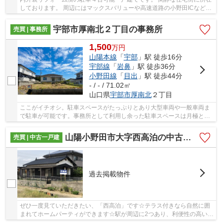
しております。 周辺にはマックスバリューや高速道路の小野田ICなどが
ございます。 高速道路で県外に行くにも大変...
宇部市厚南北２丁目の事務所
売買 | 事務所
1,500
万
円
山陽本線
「
宇部
」駅 徒歩16分
宇部線
「
岩鼻
」駅 徒歩36分
小野田線
「
目出
」駅 徒歩44分
- / - / 71.02㎡
山口県
宇部市
厚南北
２丁目
ここがイチオシ。駐車スペースがたっぷりとあり大型車両や一般車両ま
で駐車が可能です。事務所として利用し余った駐車スペースは月極とし
ても貸し出し可能です。また平屋建ての建物は...
山陽小野田市大字西高泊の中古一戸建
売買 | 中古一戸建
過去掲載物件
ぜひ一度見ていただきたい、「西高泊」です☆テラス付きなら自然に囲
まれてホームパーティができます☆駅が周辺に2つあり、利便性の高い物