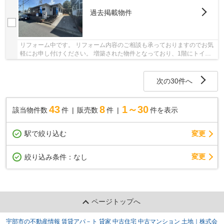
過去掲載物件
リフォーム中です。 リフォーム内容のご相談も承っておりますのでお気
軽にお申し付けください。 増築された物件となっており、1階にトイ
レ、洗面台、浴室2か所ございます。 有帆小学校...
次の30件へ
43
8
1～30
該当物件数
件
販売数
件
件を表示
駅で絞り込む
変更
変更
絞り込み条件：
なし
ページトップへ
宇部市の不動産情報 賃貸アパ－ト 貸家 中古住宅 中古マンション 土地｜株式会