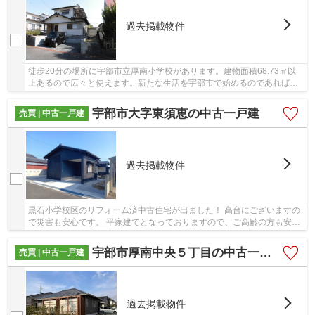
過去掲載物件
徒歩20分の場所に宇部市立厚南小学校があります。建物面積68.73㎡以
上あるので広々と使えます。新たな生活を宇部市で始めるのであれば、
多くの不動産情報を取り扱っている当社までご連...
宇部市大字東須恵の中古一戸建
売買 | 中古一戸建
過去掲載物件
黒石小学校区のリフォーム済中古住宅が出ました！ 高台にございますの
で災害も安心です。 平家建てとなっておりますので、ご高齢の方も安全
に生活可能です。 4LDKの全居室収納付きの物...
宇部市厚南中央５丁目の中古一戸建
売買 | 中古一戸建
過去掲載物件