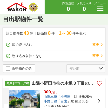
閲覧履歴
お気に入り
メニュー
0
0
目出駅物件一覧
43
8
1～30
該当物件数
件
販売数
件
件を表示
駅で絞り込む
変更
変更
絞り込み条件：
なし
販売物件のみ
山陽小野田市柿の木坂３丁目の中古一戸建
売買 | 中古一戸建
300
万
円
山陽本線
「
小野田
」駅 徒歩25分
小野田線
「
目出
」駅 徒歩38分
- / 3DK / 56.64㎡