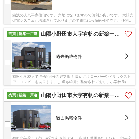
築浅の人気平家住宅です。 角地になりますので便利が良いです。 太陽光
発電システムが塔載されておりますので電気代も節約可能です。 便利の
良い厚南小学校区で生活をしてみませんか！
山陽小野田市大字有帆の新築一戸建
売買 | 新築一戸建
過去掲載物件
有帆小学校まで徒歩約4分の好立地！ 周辺にはスーパーやドラッグスト
ア、コンビニもあります。 歩道も綺麗に整備されており、小学校前には
歩道橋がございますので、小さなお子様も安心...
山陽小野田市大字有帆の新築一戸建
売買 | 新築一戸建
過去掲載物件
有帆小学校まで徒歩4分の好立地です。 歩道も整備されており、小学校