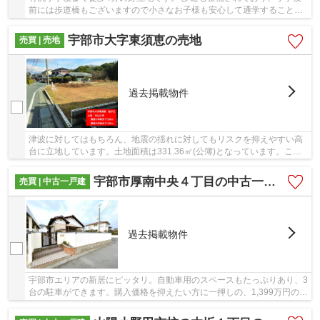
前には歩道橋もございますので小さなお子様も安心して通学することが
出来ます。 周辺はスーパーやドラッグストア、...
宇部市大字東須恵の売地
売買 | 売地
過去掲載物件
津波に対してはもちろん、地震の揺れに対してもリスクを抑えやすい高
台に立地しています。土地面積は331.36㎡(公簿)となっています。こち
らの売地はニーズも高い土地です。親切丁寧な...
宇部市厚南中央４丁目の中古一戸建
売買 | 中古一戸建
過去掲載物件
宇部市エリアの新居にピッタリ。自動車用のスペースもたっぷりあり、3
台の駐車ができます。購入価格を抑えたい方に一押しの、1,399万円の物
件です。建物面積が128.06㎡でご家族での生...