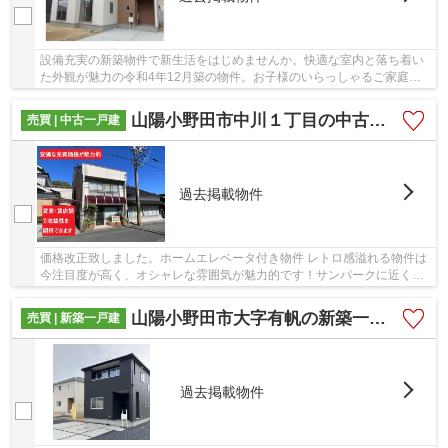
設備充実の新築物件で新生活をはじめませんか。快適な室内と落ち着い
た外観が魅力の令和4年12月築の物件。お子様のいらっしゃるご家庭に
もお勧めの、4LDK物件で子供達と楽しく生活を送...
山陽小野田市中川１丁目の中古一戸建
売買 | 中古一戸建
過去掲載物件
価格改正致しました。ホームエレベータ付き物件 レトロ感溢れる物件は
今注目度が高く、オシャレな雰囲気が魅力的です！サンパークに近くお
買い物も便利☆事業をされる方もされない方に...
山陽小野田市大字有帆の新築一戸建
売買 | 新築一戸建
過去掲載物件