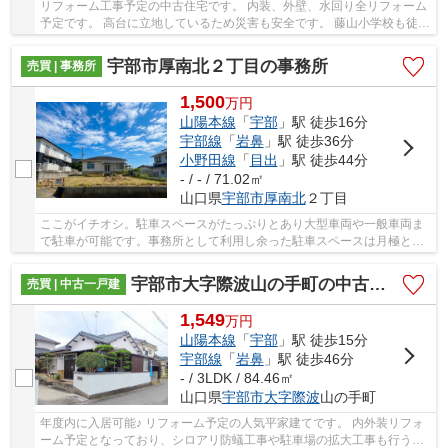
リフォーム工事予定の中古住宅です。 内装、外壁、水回り全リフォーム
予定です。 高台に立地しているため災害も安全です。 藤山小学校も徒歩
７分ですので、お子様にいるご家庭にもおす...
宇部市厚南北２丁目の事務所
売買 | 事務所
1,500
万
円
山陽本線
「
宇部
」駅 徒歩16分
宇部線
「
岩鼻
」駅 徒歩36分
小野田線
「
目出
」駅 徒歩44分
- / - / 71.02㎡
山口県
宇部市
厚南北
２丁目
ここがイチオシ。駐車スペースがたっぷりとあり大型車両や一般車両ま
で駐車が可能です。事務所として利用し余った駐車スペースは月極とし
ても貸し出し可能です。また平屋建ての建物は...
宇部市大字際波山の手町の中古一戸建
売買 | 中古一戸建
1,549
万
円
山陽本線
「
宇部
」駅 徒歩15分
宇部線
「
岩鼻
」駅 徒歩46分
- / 3LDK / 84.46㎡
山口県
宇部市
大字際波
山の手町
年度内に入居可能♪ リフォーム予定の人気平家建てです。 内外装リフォ
ーム予定となっており、シロアリ防蟻工事や駐車場の拡大工事も行う予