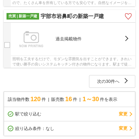
ので、たくさん車を所有している方でも安心です。自然なイメージを感
じることの出来るフローリングとなっています...
宇部市岩鼻町の新築一戸建
売買 | 新築一戸建
過去掲載物件
照明を工夫するだけで、モダンな雰囲気を出すことができます。きれい
で使い勝手の良いシステムキッチン付きの物件になります。駅まで徒歩5
分なので、移動時間を短縮できます。服を1か...
次の30件へ
120
16
1～30
該当物件数
件
販売数
件
件を表示
駅で絞り込む
変更
変更
絞り込み条件：
なし