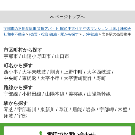
ページトップへ
宇部市の不動産情報 賃貸アパ－ト 貸家 中古住宅 中古マンション 土地｜株式会
社和幸不動産
>
(売買・投資)路線・駅から探す
>
JR宇部線
>
岩鼻駅の売買物件
市区町村から探す
宇部市
/
山陽小野田市
/
山口市
町名から探す
西小串
/
大字東岐波
/
則貞
/
上野中町
/
大字西岐波
/
中央町
/
東梶返
/
大字小串
/
大字妻崎開作
/
寿町
路線から探す
宇部線
/
小野田線
/
山陽本線
/
美祢線
/
山陽新幹線
駅から探す
琴芝
/
宇部新川
/
東新川
/
草江
/
居能
/
岩鼻
/
宇部岬
/
常盤
/
床波
/
宇部
電話でお問い合わせ