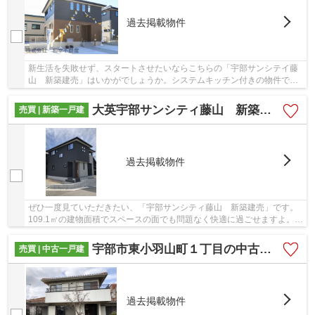
過去掲載物件
新生活を失敗せず、スタートさせたいならこちらの「宇部サンシテイ藤
山 新築建売」はいかがでしょうか。システムキッチン付きの物件で作
業効率がとても良くなります。フローリングは...
大英宇部サンシティ藤山 新築建売
売買 | 新築一戸建
過去掲載物件
ぜひ一度見ていただきたい、「宇部サンシティ藤山 新築建売」です。
109.1㎡の建物面積でスペースの面でも問題なく快適に過ごせますよ。シ
ステムキッチン付きの物件です。経済面での圧...
宇部市東小羽山町１丁目の中古一戸建
売買 | 中古一戸建
過去掲載物件