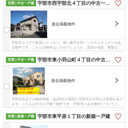
宇部市西宇部北４丁目の中古一戸建
売買 | 中古一戸建
過去掲載物件
宇部市エリアの新居にピッタリ。使い勝手が良いシステムキッチンがあ
る物件です。こちらの物件はいかがでしょうか。洗面や化粧、整髪など
に使用できる、洗面化粧台付となっています。...
宇部市東小羽山町４丁目の中古一戸建
売買 | 中古一戸建
過去掲載物件
宇部市近辺での物件情報：徒歩9分の場所に宇部市立小羽山小学校があり
ます。こちらは中古の戸建て物件です。宇部市にある物件についてご質
問などがございましたら、当社スタッフまでお...
宇部市東平原１丁目の新築一戸建
売買 | 新築一戸建