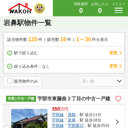
閲覧履歴
お気に入り
メニュー
0
0
岩鼻駅物件一覧
120
16
1～30
該当物件数
件
販売数
件
件を表示
駅で絞り込む
変更
変更
絞り込み条件：
なし
販売物件のみ
宇部市東藤曲２丁目の中古一戸建
売買 | 中古一戸建
350
万
円
宇部線
「
居能
」駅 徒歩11分
宇部線
「
岩鼻
」駅 徒歩18分
宇部線
「
宇部新川
」駅 徒歩25分