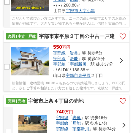
- / - / 260.80㎡
山口県
宇部市
大字小串
こだわりで選びたい方におすすめ。ニーズの高い宇部市エリアのお薦め
情報が満載です。大きな買い物である不動産購入は、信頼と実績の当社
にぜひお任せください。ご連絡をお待ちしてお...
宇部市東平原２丁目の中古一戸建
売買 | 中古一戸建
550
万
円
宇部線
「
岩鼻
」駅 徒歩8分
宇部線
「
居能
」駅 徒歩19分
宇部線
「
宇部新川
」駅 徒歩37分
- / 6LDK / 186.38㎡
山口県
宇部市
東平原
２丁目
新着情報 建物面積186.38㎡もあるので有効活用しましょう。600万円
と、少しご予算を相談したい方にも適した物件です。素敵な一戸建て
は、暮らしをより豊かにしてくれるでしょう。宇部...
宇部市上条４丁目の売地
売買 | 売地
740
万
円
宇部線
「
岩鼻
」駅 徒歩16分
宇部線
「
居能
」駅 徒歩17分
宇部線
「
宇部新川
」駅 徒歩34分