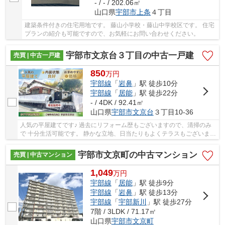
- / - / 202.06㎡
山口県
宇部市
上条
４丁目
建築条件付きの住宅用地です。 藤山小学校・藤山中学校区です。 住宅
プランの紹介も可能ですので、お気軽にお問い合わせください。
宇部市文京台３丁目の中古一戸建
売買 | 中古一戸建
850
万
円
宇部線
「
岩鼻
」駅 徒歩10分
宇部線
「
居能
」駅 徒歩22分
- / 4DK / 92.41㎡
山口県
宇部市
文京台
３丁目10-36
人気の平屋建てです♪ 過去にリフォーム歴もございますので、清掃のみ
で 十分生活可能です。 静かな立地、日当たりもよくテラスもございます
ので、休日は優雅に過ごすことが 可能です♪ ...
宇部市文京町の中古マンション
売買 | 中古マンション
1,049
万
円
宇部線
「
居能
」駅 徒歩9分
宇部線
「
岩鼻
」駅 徒歩13分
宇部線
「
宇部新川
」駅 徒歩27分
7階 / 3LDK / 71.17㎡
山口県
宇部市
文京町