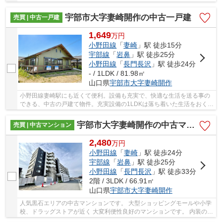
定です！ 保証も充実しておりますので安心し...
宇部市大字妻崎開作の中古一戸建
売買 | 中古一戸建
1,649
万
円
小野田線
「
妻崎
」駅 徒歩15分
宇部線
「
岩鼻
」駅 徒歩25分
小野田線
「
長門長沢
」駅 徒歩24分
- / 1LDK / 81.98㎡
山口県
宇部市
大字妻崎開作
小野田線妻崎駅にも近くて便利。設備も充実で、快適な生活を送る事の
できる、中古の戸建て物件。充実設備の1LDKは落ち着いた生活をおくれ
ます。建物面積81.98㎡もあるので有効活用しま...
宇部市大字妻崎開作の中古マンション
売買 | 中古マンション
2,480
万
円
小野田線
「
妻崎
」駅 徒歩24分
宇部線
「
岩鼻
」駅 徒歩25分
小野田線
「
長門長沢
」駅 徒歩33分
2階 / 3LDK / 66.91㎡
山口県
宇部市
大字妻崎開作
人気黒石エリアの中古マンションです。 大型ショッピングモールや小学
校、ドラッグストアが近く 大変利便性良好のマンションです。 内装の状
態も良好ですので即入居可能です。 随時ご...