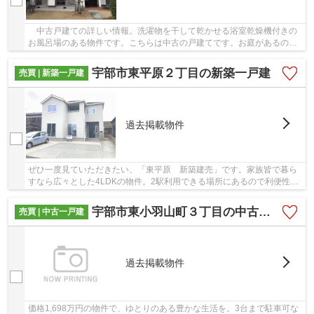
中古戸建ての詳しい情報。洗濯物を干して乾かせる浴室乾燥機付きの
お風呂場のある物件です。こちらは中古の戸建てです。お庭があるの
で、小さいお子さんがいるご家族でも安心して遊...
宇部市東平原２丁目の新築一戸建
売買 | 新築一戸建
過去掲載物件
ぜひ一度見ていただきたい、「東平原 新築建売」です。家族皆で暮ら
すなら広々とした4LDKの物件。2駅利用できる場所にあるので利便性が
高いです。多くの方に好評の、令和5年2月築の物...
宇部市東小羽山町３丁目の中古一戸建
売買 | 中古一戸建
過去掲載物件
価格1,698万円の物件で、ゆとりのある豊かな生活を。3台まで駐車可な