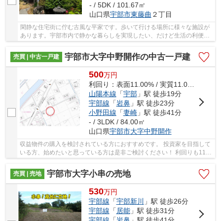
- / 5DK / 101.67㎡
山口県
宇部市
東藤曲
２丁目
閑静な住宅街に佇む古風な平家です。歩いて行ける場所に様々な施設が
あります。宇部市内で静かな暮らしを実現したい、だけど生活の利便性
は気になるという方にオススメです！
宇部市大字中野開作の中古一戸建
売買 | 中古一戸建
500
万
円
利回り：表面11.00% / 実質11.00%
山陽本線
「
宇部
」駅 徒歩19分
宇部線
「
岩鼻
」駅 徒歩23分
小野田線
「
妻崎
」駅 徒歩41分
- / 3LDK / 84.00㎡
山口県
宇部市
大字中野開作
収益物件の購入を検討されている方におすすめです。 投資家を目指して
いる方、始めたいと思っている方は是非ご検討ください！ 利回りも11％
となっており、お求めやすい価格ですのでリ...
宇部市大字小串の売地
売買 | 売地
530
万
円
宇部線
「
宇部新川
」駅 徒歩26分
宇部線
「
居能
」駅 徒歩31分
宇部線
「
岩鼻
」駅 徒歩41分