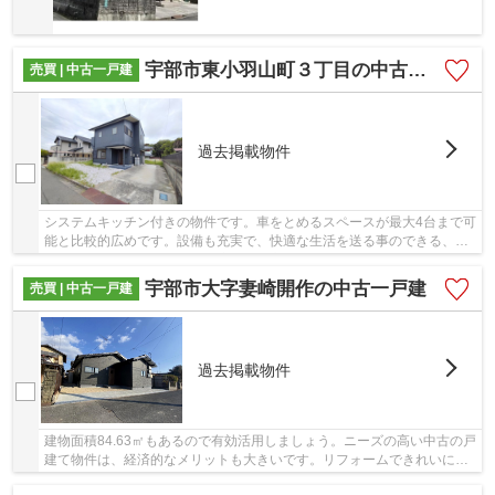
宇部市東小羽山町３丁目の中古一戸建
売買 | 中古一戸建
過去掲載物件
システムキッチン付きの物件です。車をとめるスペースが最大4台まで可
能と比較的広めです。設備も充実で、快適な生活を送る事のできる、中
古の戸建て物件。好条件で快適な住み心地の1,...
宇部市大字妻崎開作の中古一戸建
売買 | 中古一戸建
過去掲載物件
建物面積84.63㎡もあるので有効活用しましょう。ニーズの高い中古の戸
建て物件は、経済的なメリットも大きいです。リフォームできれいにな
りさらに省エネ基準もクリアした物件です。1,...