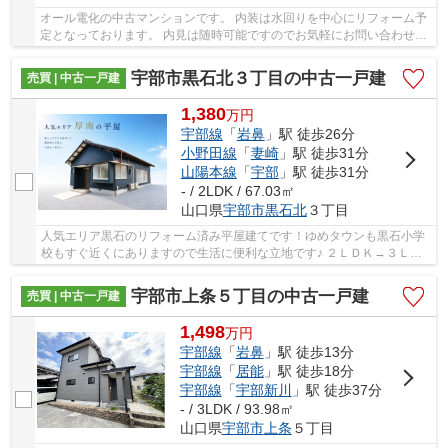
オール電化の中古マンションです。 内装は水回りを中心にリフォーム予
定となっております。 内見は随時可能ですのでお気軽にお問い合わせく
ださい。 駐車に関しても縦列で2台可能です...
宇部市黒石北３丁目の中古一戸建
売買 | 中古一戸建
1,380
万
円
宇部線
「
岩鼻
」駅 徒歩26分
小野田線
「
妻崎
」駅 徒歩31分
山陽本線
「
宇部
」駅 徒歩31分
- / 2LDK / 67.03㎡
山口県
宇部市
黒石北
３丁目
人気エリア黒石のリフォーム済み平屋建てです！ゆめタウンも黒石小学
校もすぐ近くにありますので生活に便利な立地です♪ ２ＬＤＫ→３ＬＤ
Ｋに変更できるフレキシブル住宅です‼
宇部市上条５丁目の中古一戸建
売買 | 中古一戸建
1,498
万
円
宇部線
「
岩鼻
」駅 徒歩13分
宇部線
「
居能
」駅 徒歩18分
宇部線
「
宇部新川
」駅 徒歩37分
- / 3LDK / 93.98㎡
山口県
宇部市
上条
５丁目