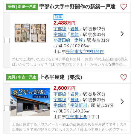
宇部市大字中野開作の新築一戸建
売買 | 新築一戸建
新築
2,488
万
円
宇部線
「
岩鼻
」駅 徒歩13分
宇部線
「
居能
」駅 徒歩31分
小野田線
「
妻崎
」駅 徒歩31分
- / 4LDK / 102.06㎡
山口県
宇部市
大字中野開作
弊社でご成約いただけると仲介手数料無料！ お買い得な新築住宅の購入
はいかがでしょうか？ 4LDKですのでファミリーからいろんな世帯の方
におすすめです。 保証も充実しておりますので...
上条平屋建（築浅）
売買 | 中古一戸建
2,600
万
円
宇部線
「
岩鼻
」駅 徒歩20分
宇部線
「
居能
」駅 徒歩21分
宇部線
「
宇部新川
」駅 徒歩37分
- / 3LDK / 149.26㎡
山口県
宇部市
上条
１丁目
上条に位置するハウスメーカー施工の高級感のある平屋建てです！大き
な車庫つきで車が好きな方にもオススメ！藤山小学校も近いのでファミ