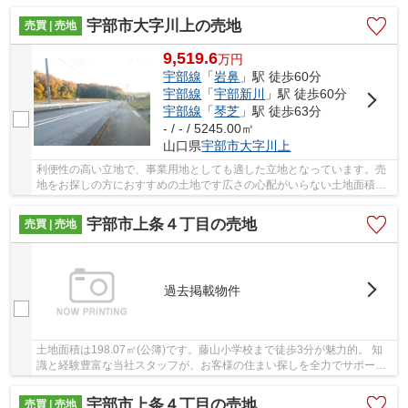
リーにもぴったりです。 ご興味ある方はお気軽...
宇部市大字川上の売地
売買 | 売地
9,519.6
万
円
宇部線
「
岩鼻
」駅 徒歩60分
宇部線
「
宇部新川
」駅 徒歩60分
宇部線
「
琴芝
」駅 徒歩63分
- / - / 5245.00㎡
山口県
宇部市
大字川上
利便性の高い立地で、事業用地としても適した立地となっています。売
地をお探しの方におすすめの土地です広さの心配がいらない土地面積
524500㎡(公簿)。お気軽に当社スタッフまでお問...
宇部市上条４丁目の売地
売買 | 売地
過去掲載物件
土地面積は198.07㎡(公簿)です。藤山小学校まで徒歩3分が魅力的。 知
識と経験豊富な当社スタッフが、お客様の住まい探しを全力でサポート
いたします。不動産探しに関する疑問・質問な...
宇部市上条４丁目の売地
売買 | 売地