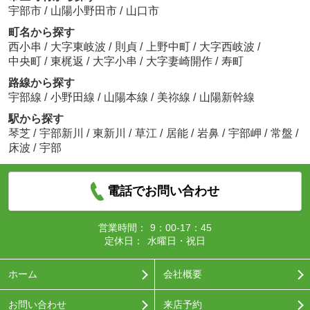
宇部市
/
山陽小野田市
/
山口市
町名から探す
西小串
/
大字東岐波
/
則貞
/
上野中町
/
大字西岐波
/
中央町
/
東梶返
/
大字小串
/
大字妻崎開作
/
寿町
路線から探す
宇部線
/
小野田線
/
山陽本線
/
美祢線
/
山陽新幹線
駅から探す
琴芝
/
宇部新川
/
東新川
/
草江
/
居能
/
岩鼻
/
宇部岬
/
常盤
/
床波
/
宇部
電話でお問い合わせ
営業時間：
9：00-17：45
定休日：
水曜日・祝日
ホーム
会社概要
お問い合わせ
来店予約