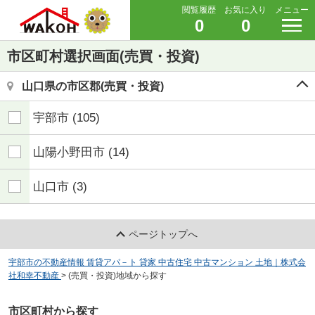
閲覧履歴
お気に入り
メニュー
0
0
市区町村選択画面(売買・投資)
山口県の市区郡(売買・投資)
宇部市
(105)
山陽小野田市
(14)
山口市
(3)
ページトップへ
宇部市の不動産情報 賃貸アパ－ト 貸家 中古住宅 中古マンション 土地｜株式会
社和幸不動産
>
(売買・投資)地域から探す
市区町村から探す