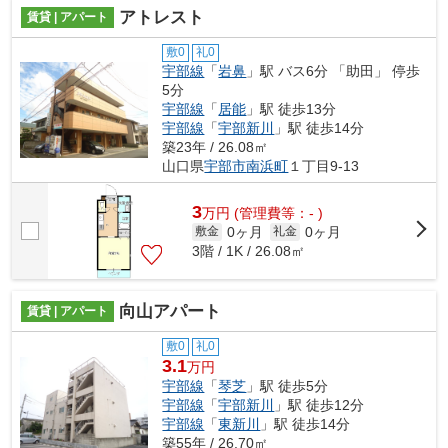
アトレスト
賃貸 | アパート
敷0
礼0
宇部線
「
岩鼻
」駅 バス6分 「助田」 停歩
5分
宇部線
「
居能
」駅 徒歩13分
宇部線
「
宇部新川
」駅 徒歩14分
築23年 / 26.08㎡
山口県
宇部市
南浜町
１丁目9-13
3
万
円
(管理費等：- )
0ヶ月
0ヶ月
敷金
礼金
3階 / 1K / 26.08㎡
向山アパート
賃貸 | アパート
敷0
礼0
3.1
万円
宇部線
「
琴芝
」駅 徒歩5分
宇部線
「
宇部新川
」駅 徒歩12分
宇部線
「
東新川
」駅 徒歩14分
築55年 / 26.70㎡