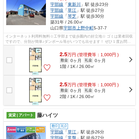
宇部線
「
東新川
」駅 徒歩23分
宇部線
「
草江
」駅 徒歩27分
宇部線
「
琴芝
」駅 徒歩30分
築31年 / 26.00㎡
山口県
宇部市
上野中町
5-37-7
インターネット利用料無料☆工学部まで徒歩圏内の好立地☆ ゴミは業者回収
ですので、分別が簡単♪ダンボール等がいつでも出せます！ ぜひ１度お問い
合わせくださいませ＾＾
2.5
万
円
(管理費等：1,000円 )
0ヶ月
0ヶ月
敷金
礼金
1階 / 1K / 26.00㎡
2.5
万
円
(管理費等：1,000円 )
0ヶ月
0ヶ月
敷金
礼金
2階 / 1K / 26.00㎡
藤ハイツ
賃貸 | アパート
敷0
礼0
宇部線
「
草江
」駅 徒歩26分
宇部線
「
常盤
」駅 徒歩27分