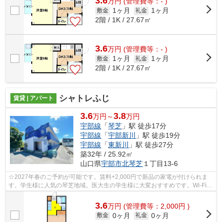
3.6
万
円
(管理費等：- )
1ヶ月
1ヶ月
敷金
礼金
2階 / 1K / 27.67㎡
3.6
万
円
(管理費等：- )
1ヶ月
1ヶ月
敷金
礼金
2階 / 1K / 27.67㎡
シャトレふじ
賃貸 | アパート
3.6
3.8
万円～
万円
宇部線
「
琴芝
」駅 徒歩17分
宇部線
「
宇部新川
」駅 徒歩19分
宇部線
「
東新川
」駅 徒歩27分
築32年 / 25.92㎡
山口県
宇部市
北琴芝
１丁目13-6
☆2027年春のご予約が可能です。賃料+2,000円で新品の家電が付けられま
す。学生様に人気の琴芝地域。医大生の学生様に大変おすすめです。Wi-Fi無
料の為、月々の通信費用が不要です。人...
3.6
万
円
(管理費等：2,000円 )
0ヶ月
0ヶ月
敷金
礼金