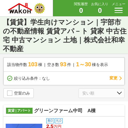
閲覧履歴
お気に入り
メニュー
0
0
【賃貸】学生向けマンション｜宇部市
の不動産情報 賃貸アパ－ト 貸家 中古住
宅 中古マンション 土地｜株式会社和幸
不動産
103
93
1～30
該当物件数
棟
空き数
件
棟を表示
変更
絞り込み条件：
なし
空室のみ
グリーンファーム中司 A棟
賃貸 | アパート
敷0
礼0
2.5
万円