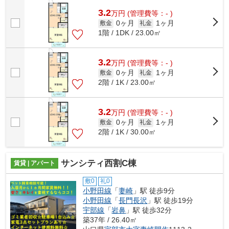
賃貸情報のことなら、地域に密着した...
3.2
万
円
(管理費等：- )
0ヶ月
1ヶ月
敷金
礼金
1階 / 1DK / 23.00㎡
3.2
万
円
(管理費等：- )
0ヶ月
1ヶ月
敷金
礼金
2階 / 1K / 23.00㎡
3.2
万
円
(管理費等：- )
0ヶ月
1ヶ月
敷金
礼金
2階 / 1K / 30.00㎡
サンシティ西割C棟
賃貸 | アパート
敷0
礼0
小野田線
「
妻崎
」駅 徒歩9分
小野田線
「
長門長沢
」駅 徒歩19分
宇部線
「
岩鼻
」駅 徒歩32分
築37年 / 26.40㎡