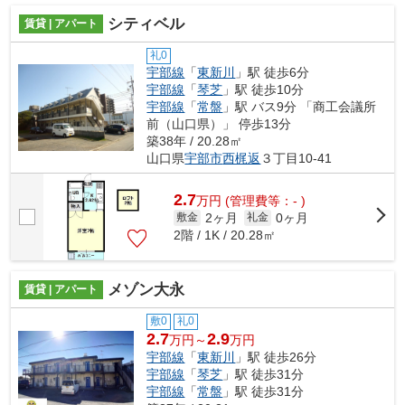
シティベル
賃貸 | アパート
礼0
宇部線
「
東新川
」駅 徒歩6分
宇部線
「
琴芝
」駅 徒歩10分
宇部線
「
常盤
」駅 バス9分 「商工会議所
前（山口県）」 停歩13分
築38年 / 20.28㎡
山口県
宇部市
西梶返
３丁目10-41
2.7
万
円
(管理費等：- )
2ヶ月
0ヶ月
敷金
礼金
2階 / 1K / 20.28㎡
メゾン大永
賃貸 | アパート
敷0
礼0
2.7
2.9
万円～
万円
宇部線
「
東新川
」駅 徒歩26分
宇部線
「
琴芝
」駅 徒歩31分
宇部線
「
常盤
」駅 徒歩31分