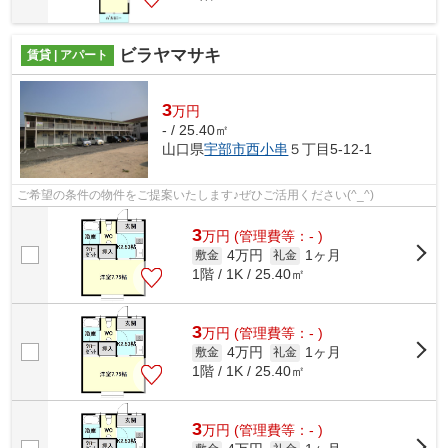
ビラヤマサキ
賃貸 | アパート
3
万円
- / 25.40㎡
山口県
宇部市
西小串
５丁目5-12-1
ご希望の条件の物件をご提案いたします♪ぜひご活用ください(^_^)
3
万
円
(管理費等：- )
4万円
1ヶ月
敷金
礼金
1階 / 1K / 25.40㎡
3
万
円
(管理費等：- )
4万円
1ヶ月
敷金
礼金
1階 / 1K / 25.40㎡
3
万
円
(管理費等：- )