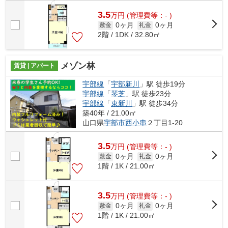
3.5
万
円
(管理費等：- )
0ヶ月
0ヶ月
敷金
礼金
2階 / 1DK / 32.80㎡
メゾン林
賃貸 | アパート
宇部線
「
宇部新川
」駅 徒歩19分
宇部線
「
琴芝
」駅 徒歩23分
宇部線
「
東新川
」駅 徒歩34分
築40年 / 21.00㎡
山口県
宇部市
西小串
２丁目1-20
3.5
万
円
(管理費等：- )
0ヶ月
0ヶ月
敷金
礼金
1階 / 1K / 21.00㎡
3.5
万
円
(管理費等：- )
0ヶ月
0ヶ月
敷金
礼金
1階 / 1K / 21.00㎡