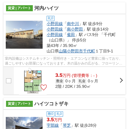
河内ハイツ
賃貸 | アパート
礼0
小野田線
「
南中川
」駅 徒歩9分
小野田線
「
南小野田
」駅 徒歩14分
小野田線
「
雀田
」駅 バス9分 「千代町
（山口県）」 停歩5分
築43年 / 35.90㎡
山口県
山陽小野田市
千代町
１丁目9-1
室内設備はシステムキッチン・照明付き・エアコンなど豊富に揃っており、
過ごしやすいお部屋になっております。木の温かみの広がる、フローリング
の物件となっています。礼金不要の物...
3.5
万
円
(管理費等：- )
0ヶ月
0ヶ月
敷金
礼金
2階 / 2DK / 35.90㎡
ハイツコトザキ
賃貸 | アパート
敷0
礼0
3.5
万円
宇部線
「
琴芝
」駅 徒歩28分