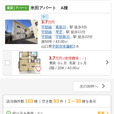
米田アパート A棟
賃貸 | アパート
敷0
3.7
万円
宇部線
「
東新川
」駅 徒歩3分
宇部線
「
琴芝
」駅 徒歩11分
宇部線
「
宇部新川
」駅 徒歩22分
築50年 / 43.00㎡
山口県
宇部市
常藤町
2-6
3.7
万
円
(管理費等：- )
0ヶ月
2ヶ月
敷金
礼金
2階 / 2DK / 43.00㎡
次の30件へ
103
93
1～30
該当物件数
棟
空き数
件
棟を表示
変更
絞り込み条件：
なし