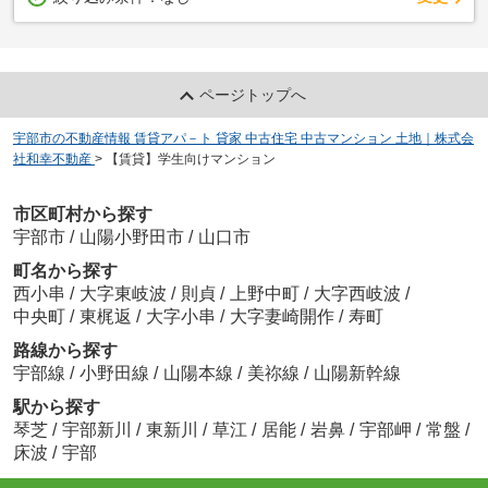
ページトップへ
宇部市の不動産情報 賃貸アパ－ト 貸家 中古住宅 中古マンション 土地｜株式会
社和幸不動産
>
【賃貸】学生向けマンション
市区町村から探す
宇部市
/
山陽小野田市
/
山口市
町名から探す
西小串
/
大字東岐波
/
則貞
/
上野中町
/
大字西岐波
/
中央町
/
東梶返
/
大字小串
/
大字妻崎開作
/
寿町
路線から探す
宇部線
/
小野田線
/
山陽本線
/
美祢線
/
山陽新幹線
駅から探す
琴芝
/
宇部新川
/
東新川
/
草江
/
居能
/
岩鼻
/
宇部岬
/
常盤
/
床波
/
宇部