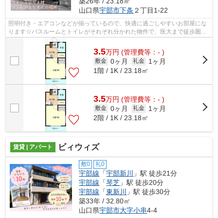
築26年 / 23.18㎡
山口県
宇部市
下条
２丁目1-22
照明付き・エアコンなどが揃っているので、快適に過ごしやすいお部屋にな
ります☆バスルームとトイレがそれぞれ分かれた物件で、医大まで徒歩圏内
です！当社では宇部線宇部新川周辺の賃...
3.5
万
円
(管理費等：- )
0ヶ月
1ヶ月
敷金
礼金
1階 / 1K / 23.18㎡
3.5
万
円
(管理費等：- )
0ヶ月
1ヶ月
敷金
礼金
2階 / 1K / 23.18㎡
ビィウィズ
賃貸 | アパート
敷0
礼0
宇部線
「
宇部新川
」駅 徒歩21分
宇部線
「
琴芝
」駅 徒歩20分
宇部線
「
東新川
」駅 徒歩30分
築33年 / 32.80㎡
山口県
宇部市
大字小串
4-4