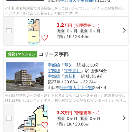
山口県
宇部市
大字妻崎開作
1113-2
小野田線妻崎周辺でお部屋探しをしてはいかがでしょう☆きっとお客様のラ
イフスタイルに合った暮らしが可能です(#^^#)
3.2
万
円
(管理費等：- )
0ヶ月
0ヶ月
敷金
礼金
2階 / 1K / 26.40㎡
コリーヌ宇部
賃貸 | マンション
宇部線
「
琴芝
」駅 徒歩30分
宇部線
「
宇部新川
」駅 徒歩34分
宇部線
「
東新川
」駅 徒歩39分
築27年 / 29.88㎡～32.24㎡
山口県
宇部市
大字上宇部
2547-4
宇部線琴芝周辺への引っ越しをお考えなら「コリーヌ宇部」。来訪者が怪し
ければ対応しないこともでき、防犯対策につながるTVインターホンがありま
す。洗面化粧台が付いているので、洗...
3.3
万
円
(管理費等：- )
0ヶ月
0ヶ月
敷金
礼金
4階 / 1K / 29.88㎡