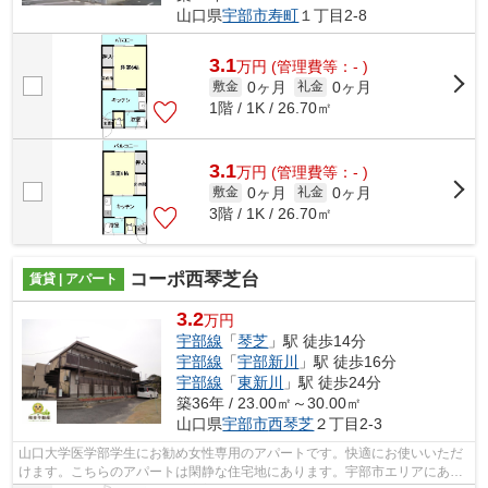
山口県
宇部市
寿町
１丁目2-8
3.1
万
円
(管理費等：- )
0ヶ月
0ヶ月
敷金
礼金
1階 / 1K / 26.70㎡
3.1
万
円
(管理費等：- )
0ヶ月
0ヶ月
敷金
礼金
3階 / 1K / 26.70㎡
コーポ西琴芝台
賃貸 | アパート
3.2
万円
宇部線
「
琴芝
」駅 徒歩14分
宇部線
「
宇部新川
」駅 徒歩16分
宇部線
「
東新川
」駅 徒歩24分
築36年 / 23.00㎡～30.00㎡
山口県
宇部市
西琴芝
２丁目2-3
山口大学医学部学生にお勧め女性専用のアパートです。快適にお使いいただ
けます。こちらのアパートは閑静な住宅地にあります。宇部市エリアにある