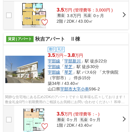
3.5
万
円
(管理費等：3,000円 )
3.8万円
0ヶ月
敷金
礼金
2階 / 2DK / 43.00㎡
秋吉アパート Ⅱ棟
賃貸 | アパート
敷0
礼0
3.5
3.8
万円～
万円
宇部線
「
宇部新川
」駅 徒歩22分
宇部線
「
琴芝
」駅 徒歩30分
宇部線
「
琴芝
」駅 バス6分 「大学病院
（宇部市）」 停歩15分
築34年 / 43.40㎡
山口県
宇部市
大字小串
596-2
閑静な住宅地にある広め2DKのアパートです☆ 駐車場も広々しております！
敷金礼金0円☆初期費用のご相談もお気軽にお問い合わせください！ 和幸不
動産（0836）22-6336
3.5
万
円
(管理費等：- )
0ヶ月
0ヶ月
敷金
礼金
1階 / 2DK / 43.40㎡