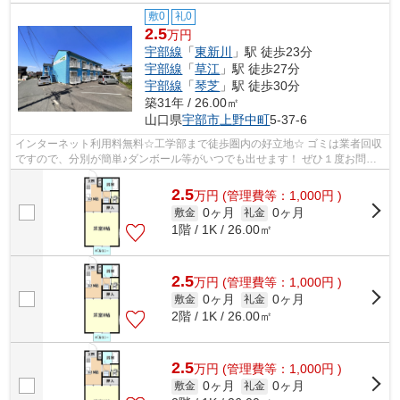
敷0
礼0
2.5
万円
宇部線
「
東新川
」駅 徒歩23分
宇部線
「
草江
」駅 徒歩27分
宇部線
「
琴芝
」駅 徒歩30分
築31年 / 26.00㎡
山口県
宇部市
上野中町
5-37-6
インターネット利用料無料☆工学部まで徒歩圏内の好立地☆ ゴミは業者回収
ですので、分別が簡単♪ダンボール等がいつでも出せます！ ぜひ１度お問い
合わせくださいませ＾＾
2.5
万
円
(管理費等：1,000円 )
0ヶ月
0ヶ月
敷金
礼金
1階 / 1K / 26.00㎡
2.5
万
円
(管理費等：1,000円 )
0ヶ月
0ヶ月
敷金
礼金
2階 / 1K / 26.00㎡
2.5
万
円
(管理費等：1,000円 )
0ヶ月
0ヶ月
敷金
礼金