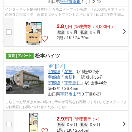
山口県
宇部市
寿町
１丁目2-13
インターネット使用料無料！TVモニターフォン完備！ +3,000円/月でペット
の飼育ご相談可能、家電３点セットプランもございます♪ 山口大学医学部ま
で徒歩圏内☆鉄筋コンクリート造のマン...
2.8
万
円
(管理費等：3,000円 )
0ヶ月
0ヶ月
敷金
礼金
2階 / 1K / 24.70㎡
松本ハイツ
賃貸 | アパート
敷0
礼0
宇部線
「
琴芝
」駅 徒歩32分
宇部線
「
東新川
」駅 徒歩35分
宇部線
「
宇部新川
」駅 徒歩44分
築42年 / 26.45㎡
山口県
宇部市
山門
３丁目8-27
こちらのお部屋は来年の春のご予約が可能なお部屋です♪詳しくはスタッフま
でお気軽にお問い合わせくださいませ♪
2.9
万
円
(管理費等：- )
0ヶ月
0ヶ月
敷金
礼金
1階 / 1K / 26.45㎡