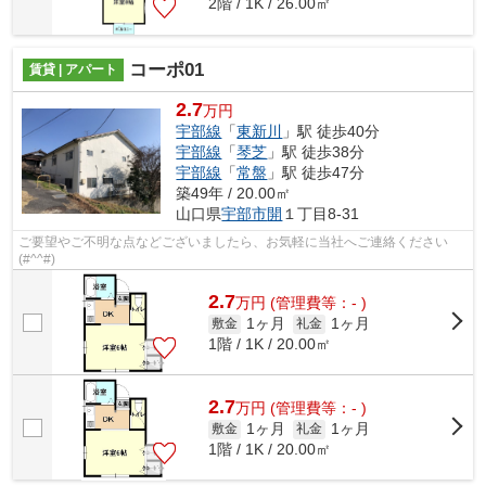
2階 / 1K / 26.00㎡
コーポ01
賃貸 | アパート
2.7
万円
宇部線
「
東新川
」駅 徒歩40分
宇部線
「
琴芝
」駅 徒歩38分
宇部線
「
常盤
」駅 徒歩47分
築49年 / 20.00㎡
山口県
宇部市
開
１丁目8-31
ご要望やご不明な点などございましたら、お気軽に当社へご連絡ください
(#^^#)
2.7
万
円
(管理費等：- )
1ヶ月
1ヶ月
敷金
礼金
1階 / 1K / 20.00㎡
2.7
万
円
(管理費等：- )
1ヶ月
1ヶ月
敷金
礼金
1階 / 1K / 20.00㎡