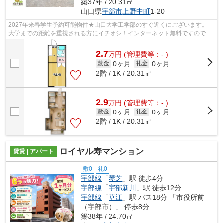
築37年 / 20.31㎡
山口県
宇部市
上野中町
1-20
2027年来春学生予約可能物件★山口大学工学部のすぐ近くにございます。
大学までの距離を重視される方にイチオシ！インターネット無料ですので、
オンライン授業も自宅で簡単に受けられ...
2.7
万
円
(管理費等：- )
0ヶ月
0ヶ月
敷金
礼金
2階 / 1K / 20.31㎡
2.9
万
円
(管理費等：- )
0ヶ月
0ヶ月
敷金
礼金
2階 / 1K / 20.31㎡
ロイヤル寿マンション
賃貸 | アパート
敷0
礼0
宇部線
「
琴芝
」駅 徒歩4分
宇部線
「
宇部新川
」駅 徒歩12分
宇部線
「
草江
」駅 バス18分 「市役所前
（宇部市）」 停歩8分
築38年 / 24.70㎡