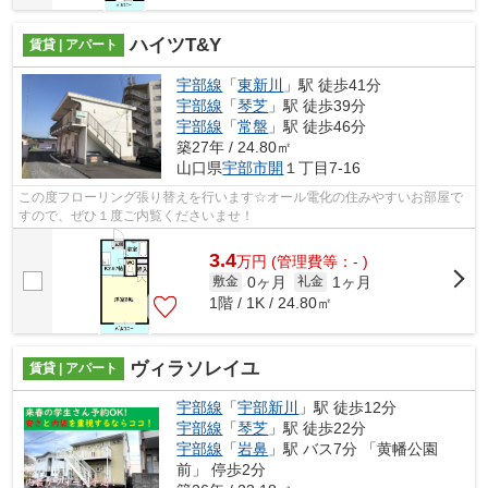
ハイツT&Y
賃貸 | アパート
宇部線
「
東新川
」駅 徒歩41分
宇部線
「
琴芝
」駅 徒歩39分
宇部線
「
常盤
」駅 徒歩46分
築27年 / 24.80㎡
山口県
宇部市
開
１丁目7-16
この度フローリング張り替えを行います☆オール電化の住みやすいお部屋で
すので、ぜひ１度ご内覧くださいませ！
3.4
万
円
(管理費等：- )
0ヶ月
1ヶ月
敷金
礼金
1階 / 1K / 24.80㎡
ヴィラソレイユ
賃貸 | アパート
宇部線
「
宇部新川
」駅 徒歩12分
宇部線
「
琴芝
」駅 徒歩22分
宇部線
「
岩鼻
」駅 バス7分 「黄幡公園
前」 停歩2分