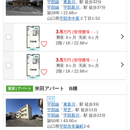
宇部線
「
東新川
」駅 徒歩32分
宇部線
「
宇部新川
」駅 徒歩37分
築28年 / 22.68㎡
山口県
宇部市
中尾
２丁目1-52
3.5
万
円
(管理費等：- )
0ヶ月
0ヶ月
敷金
礼金
2階 / 1K / 22.68㎡
3.5
万
円
(管理費等：- )
0ヶ月
0ヶ月
敷金
礼金
2階 / 1K / 22.68㎡
米田アパート B棟
賃貸 | アパート
礼0
宇部線
「
東新川
」駅 徒歩3分
宇部線
「
琴芝
」駅 徒歩11分
宇部線
「
宇部新川
」駅 徒歩22分
築50年 / 43.00㎡
山口県
宇部市
常藤町
2-6