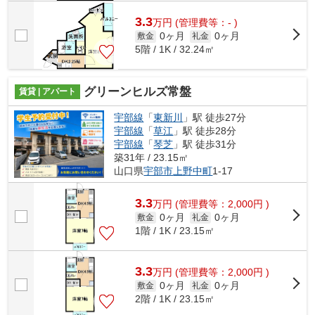
3.3
万
円
(管理費等：- )
0ヶ月
0ヶ月
敷金
礼金
5階 / 1K / 32.24㎡
グリーンヒルズ常盤
賃貸 | アパート
宇部線
「
東新川
」駅 徒歩27分
宇部線
「
草江
」駅 徒歩28分
宇部線
「
琴芝
」駅 徒歩31分
築31年 / 23.15㎡
山口県
宇部市
上野中町
1-17
3.3
万
円
(管理費等：2,000円 )
0ヶ月
0ヶ月
敷金
礼金
1階 / 1K / 23.15㎡
3.3
万
円
(管理費等：2,000円 )
0ヶ月
0ヶ月
敷金
礼金
2階 / 1K / 23.15㎡