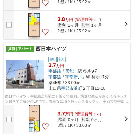
1階 / 1K / 25.92㎡
3.8
万
円
(管理費等：- )
1ヶ月
1ヶ月
敷金
礼金
2階 / 1K / 25.92㎡
西日本ハイツ
賃貸 | アパート
敷0
礼0
3.7
万円
宇部線
「
居能
」駅 徒歩9分
宇部線
「
宇部新川
」駅 徒歩17分
築45年 / 33.00㎡
山口県
宇部市
浜町
２丁目11-18
西日本ハイツ：宇部線居能駅にも近くて便利。快適な生活がおくれるキッチ
ン付きでご好評の1Kです。豊富な知識を持ったスタッフが、宇部市や宇部線
居能周辺でのお部屋探しを快適にサポ...
3.7
万
円
(管理費等：- )
0ヶ月
0ヶ月
敷金
礼金
3階 / 1K / 33.00㎡