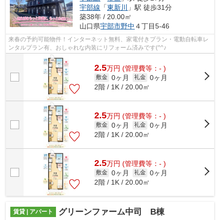
宇部線
「
東新川
」駅 徒歩31分
築38年 / 20.00㎡
山口県
宇部市
野中
４丁目5-46
来春の予約可能物件！インターネット無料、家電付きプラン・電動自転車レ
ンタルプラン有、おしゃれな内装にリフォーム済みです(^^♪
2.5
万
円
(管理費等：- )
0ヶ月
0ヶ月
敷金
礼金
2階 / 1K / 20.00㎡
2.5
万
円
(管理費等：- )
0ヶ月
0ヶ月
敷金
礼金
2階 / 1K / 20.00㎡
2.5
万
円
(管理費等：- )
0ヶ月
0ヶ月
敷金
礼金
2階 / 1K / 20.00㎡
グリーンファーム中司 B棟
賃貸 | アパート