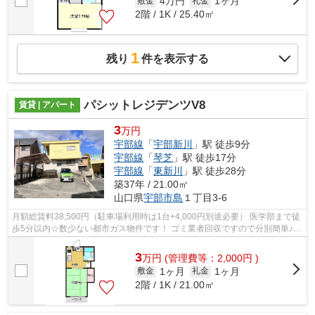
4万円
1ヶ月
敷金
礼金
2階 / 1K / 25.40㎡
1
残り
件を表示する
パシットレジデンツV8
賃貸 | アパート
3
万円
宇部線
「
宇部新川
」駅 徒歩9分
宇部線
「
琴芝
」駅 徒歩17分
宇部線
「
東新川
」駅 徒歩28分
築37年 / 21.00㎡
山口県
宇部市
島
１丁目3-6
月額総賃料38,500円（駐車場利用時は1台+4,000円別途必要） 医学部まで徒
歩5分以内☆数少ない都市ガス物件です！ ゴミ業者回収ですので分別簡単♪粗
大ゴミ、資源ごみも捨てられます！ 月...
3
万
円
(管理費等：2,000円 )
1ヶ月
1ヶ月
敷金
礼金
2階 / 1K / 21.00㎡