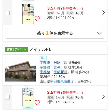
3.5
万
円
(管理費等：- )
0ヶ月
0ヶ月
敷金
礼金
2階 / 1K / 21.00㎡
1
残り
件を表示する
メイテルF1
賃貸 | アパート
礼0
宇部線
「
居能
」駅 徒歩9分
宇部線
「
岩鼻
」駅 徒歩16分
宇部線
「
宇部新川
」駅 徒歩26分
築26年 / 24.80㎡
山口県
宇部市
東藤曲
２丁目6-29-5
3.5
万
円
(管理費等：- )
1ヶ月
0ヶ月
敷金
礼金
2階 / 1K / 24.80㎡