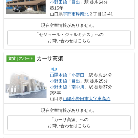
小野田線
「
目出
」駅 徒歩54分
築15年
山口県
宇部市
厚南北
２丁目12-41
現在空室情報がありません。
「セジュール・ジェルミナス」への
お問い合わせはこちら
カーサ高須
賃貸 | アパート
礼0
山陽本線
「
小野田
」駅 徒歩14分
小野田線
「
目出
」駅 徒歩25分
小野田線
「
南中川
」駅 徒歩37分
築8年
山口県
山陽小野田市
大字東高泊
現在空室情報がありません。
「カーサ高須」への
お問い合わせはこちら