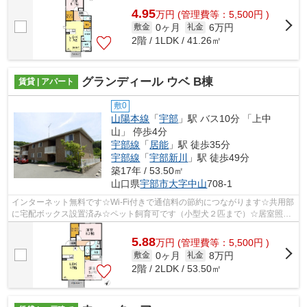
4.95
万
円
(管理費等：5,500円 )
0ヶ月
6万円
敷金
礼金
2階 / 1LDK / 41.26㎡
グランディール ウベ B棟
賃貸 | アパート
敷0
山陽本線
「
宇部
」駅 バス10分 「上中
山」 停歩4分
宇部線
「
居能
」駅 徒歩35分
宇部線
「
宇部新川
」駅 徒歩49分
築17年 / 53.50㎡
山口県
宇部市
大字中山
708-1
インターネット無料です☆Wi-Fi付きで通信料の節約につながります☆共用部
に宅配ボックス設置済み☆ペット飼育可です（小型犬２匹まで）☆居室照
明、ガスコンロ付き☆
5.88
万
円
(管理費等：5,500円 )
0ヶ月
8万円
敷金
礼金
2階 / 2LDK / 53.50㎡