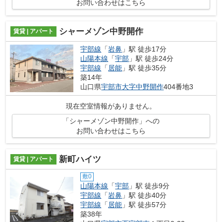
お問い合わせはこちら
シャーメゾン中野開作
賃貸 | アパート
宇部線
「
岩鼻
」駅 徒歩17分
山陽本線
「
宇部
」駅 徒歩24分
宇部線
「
居能
」駅 徒歩35分
築14年
山口県
宇部市
大字中野開作
404番地3
現在空室情報がありません。
「シャーメゾン中野開作」への
お問い合わせはこちら
新町ハイツ
賃貸 | アパート
敷0
山陽本線
「
宇部
」駅 徒歩9分
宇部線
「
岩鼻
」駅 徒歩40分
宇部線
「
居能
」駅 徒歩57分
築38年