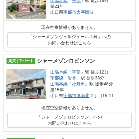
山陽本線
「
宇部
」駅 徒歩28分
築21年
山口県
宇部市
大字際波
現在空室情報がありません。
「シャーメゾンヴェルジュールⅠ棟」への
お問い合わせはこちら
シャーメゾンロビンソン
賃貸 | アパート
山陽本線
「
宇部
」駅 徒歩12分
宇部線
「
岩鼻
」駅 徒歩38分
山陽本線
「
小野田
」駅 徒歩48分
築15年
山口県
宇部市
厚南北
２丁目15-11
現在空室情報がありません。
「シャーメゾンロビンソン」への
お問い合わせはこちら