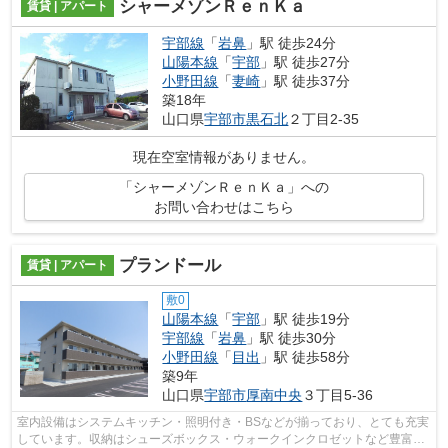
シャーメゾンＲｅｎＫａ
賃貸 | アパート
宇部線
「
岩鼻
」駅 徒歩24分
山陽本線
「
宇部
」駅 徒歩27分
小野田線
「
妻崎
」駅 徒歩37分
築18年
山口県
宇部市
黒石北
２丁目2-35
現在空室情報がありません。
「シャーメゾンＲｅｎＫａ」への
お問い合わせはこちら
プランドール
賃貸 | アパート
敷0
山陽本線
「
宇部
」駅 徒歩19分
宇部線
「
岩鼻
」駅 徒歩30分
小野田線
「
目出
」駅 徒歩58分
築9年
山口県
宇部市
厚南中央
３丁目5-36
室内設備はシステムキッチン・照明付き・BSなどが揃っており、とても充実
しています。収納はシューズボックス・ウォークインクロゼットなど豊富な