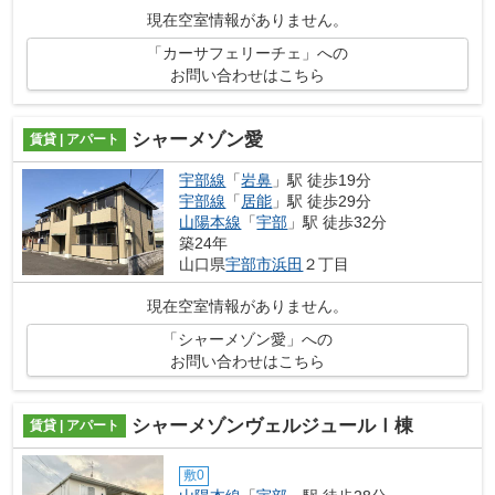
現在空室情報がありません。
「カーサフェリーチェ」への
お問い合わせはこちら
シャーメゾン愛
賃貸 | アパート
宇部線
「
岩鼻
」駅 徒歩19分
宇部線
「
居能
」駅 徒歩29分
山陽本線
「
宇部
」駅 徒歩32分
築24年
山口県
宇部市
浜田
２丁目
現在空室情報がありません。
「シャーメゾン愛」への
お問い合わせはこちら
シャーメゾンヴェルジュールⅠ棟
賃貸 | アパート
敷0