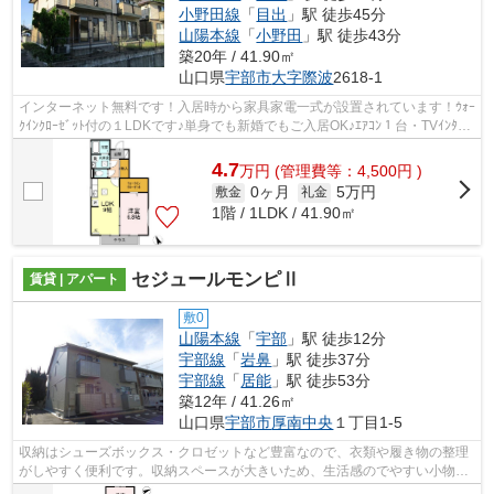
小野田線
「
目出
」駅 徒歩45分
山陽本線
「
小野田
」駅 徒歩43分
築20年 / 41.90㎡
山口県
宇部市
大字際波
2618-1
インターネット無料です！入居時から家具家電一式が設置されています！ｳｫｰ
ｸｲﾝｸﾛｰｾﾞｯﾄ付の１LDKです♪単身でも新婚でもご入居OK♪ｴｱｺﾝ１台・TVｲﾝﾀｰﾎ
ﾝ・温水洗浄暖房設置済み♪ウォークイン...
4.7
万
円
(管理費等：4,500円 )
0ヶ月
5万円
敷金
礼金
1階 / 1LDK / 41.90㎡
セジュールモンピⅡ
賃貸 | アパート
敷0
山陽本線
「
宇部
」駅 徒歩12分
宇部線
「
岩鼻
」駅 徒歩37分
宇部線
「
居能
」駅 徒歩53分
築12年 / 41.26㎡
山口県
宇部市
厚南中央
１丁目1-5
収納はシューズボックス・クロゼットなど豊富なので、衣類や履き物の整理
がしやすく便利です。収納スペースが大きいため、生活感のでやすい小物類
もすっきりと隠して収納できる洗面化...