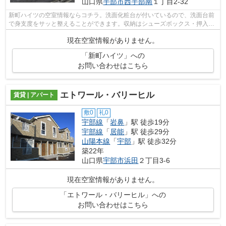
山口県
宇部市
西宇部南
１丁目2-32
新町ハイツの空室情報ならコチラ。洗面化粧台が付いているので、洗面台前
で身支度をサッと整えることができます。収納はシューズボックス・押入な
ど豊富なので、衣類や履き物の整理が...
現在空室情報がありません。
「新町ハイツ」への
お問い合わせはこちら
エトワール・バリーヒル
賃貸 | アパート
敷0
礼0
宇部線
「
岩鼻
」駅 徒歩19分
宇部線
「
居能
」駅 徒歩29分
山陽本線
「
宇部
」駅 徒歩32分
築22年
山口県
宇部市
浜田
２丁目3-6
現在空室情報がありません。
「エトワール・バリーヒル」への
お問い合わせはこちら