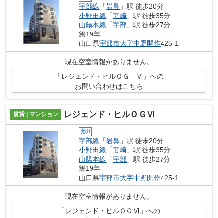
宇部線
「
岩鼻
」駅 徒歩20分
小野田線
「
妻崎
」駅 徒歩35分
山陽本線
「
宇部
」駅 徒歩27分
築19年
山口県
宇部市
大字中野開作
425-1
現在空室情報がありません。
「レジェンド・ヒルＯＧ Ⅵ」への
お問い合わせはこちら
レジェンド・ヒルＯＧⅥ
賃貸 | マンション
敷0
宇部線
「
岩鼻
」駅 徒歩20分
小野田線
「
妻崎
」駅 徒歩35分
山陽本線
「
宇部
」駅 徒歩27分
築19年
山口県
宇部市
大字中野開作
425-1
現在空室情報がありません。
「レジェンド・ヒルＯＧⅥ」への