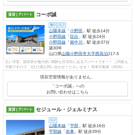
コーポ誠
賃貸 | アパート
敷0
礼0
山陽本線
「
小野田
」駅 徒歩14分
小野田線
「
目出
」駅 徒歩24分
小野田線
「
南中川
」駅 徒歩37分
築30年
山口県
山陽小野田市
大字西高泊
217-5
広い洋室、脱衣所が魅力的♪ 閑静な住宅街にあるアパートです＾＾ ご内覧も
可能ですので、ぜひ1度お問い合わせくださいませ！ 和幸不動産（0836）
22-6336
現在空室情報がありません。
「コーポ誠」への
お問い合わせはこちら
セジュール・ジェルミナス
賃貸 | アパート
礼0
山陽本線
「
宇部
」駅 徒歩16分
宇部線
「
岩鼻
」駅 徒歩39分