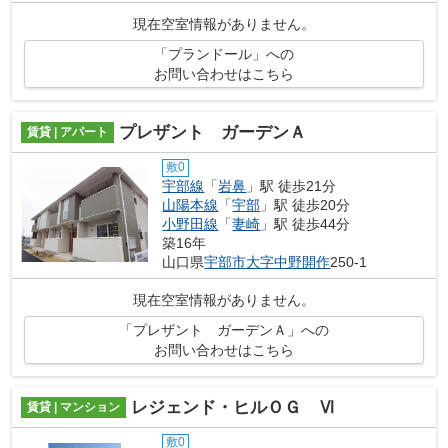
ので、広々と空間を利用することも可...
現在空室情報がありません。
「プランドール」への
お問い合わせはこちら
プレザント ガーデンＡ
賃貸 | アパート
敷0
宇部線
「
岩鼻
」駅 徒歩21分
山陽本線
「
宇部
」駅 徒歩20分
小野田線
「
妻崎
」駅 徒歩44分
築16年
山口県
宇部市
大字中野開作
250-1
現在空室情報がありません。
「プレザント ガーデンＡ」への
お問い合わせはこちら
レジェンド・ヒルＯＧ Ⅵ
賃貸 | マンション
敷0