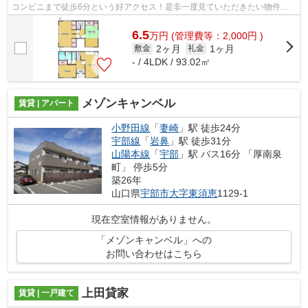
コンビニまで徒歩6分という好アクセス！是非一度見ていただきたい物件で
す(^^♪
6.5
万
円
(管理費等：2,000円 )
2ヶ月
1ヶ月
敷金
礼金
- / 4LDK / 93.02㎡
メゾンキャンベル
賃貸 | アパート
小野田線
「
妻崎
」駅 徒歩24分
宇部線
「
岩鼻
」駅 徒歩31分
山陽本線
「
宇部
」駅 バス16分 「厚南泉
町」 停歩5分
築26年
山口県
宇部市
大字東須恵
1129-1
現在空室情報がありません。
「メゾンキャンベル」への
お問い合わせはこちら
上田貸家
賃貸 | 一戸建て