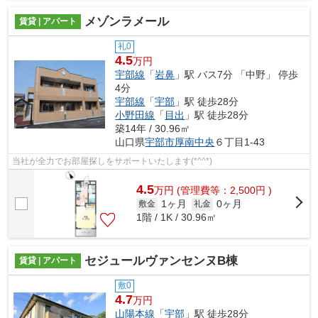
メゾンラメール
賃貸 | アパート
礼0
4.5
万円
宇部線
「
岩鼻
」駅 バス7分 「中野」 停歩
4分
宇部線
「
宇部
」駅 徒歩28分
小野田線
「
目出
」駅 徒歩28分
築14年 / 30.96㎡
山口県
宇部市
厚南中央
６丁目1-43
当社が全力でお部屋探しをサポートいたします(*^^*)
4.5
万
円
(管理費等：2,500円 )
1ヶ月
0ヶ月
敷金
礼金
1階 / 1K / 30.96㎡
セジュールヴァンセンヌB棟
賃貸 | アパート
敷0
4.7
万円
山陽本線
「
宇部
」駅 徒歩28分