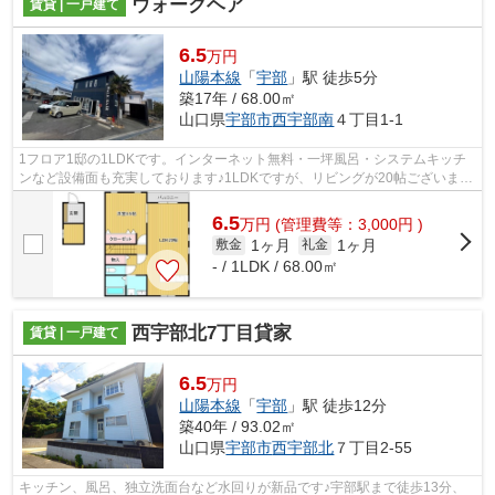
ウォークヘア
賃貸 | 一戸建て
6.5
万円
山陽本線
「
宇部
」駅 徒歩5分
築17年 / 68.00㎡
山口県
宇部市
西宇部南
４丁目1-1
1フロア1邸の1LDKです。インターネット無料・一坪風呂・システムキッチ
ンなど設備面も充実しております♪1LDKですが、リビングが20帖ございます
ので、ゆとりのある空間となっております！
6.5
万
円
(管理費等：3,000円 )
1ヶ月
1ヶ月
敷金
礼金
- / 1LDK / 68.00㎡
西宇部北7丁目貸家
賃貸 | 一戸建て
6.5
万円
山陽本線
「
宇部
」駅 徒歩12分
築40年 / 93.02㎡
山口県
宇部市
西宇部北
７丁目2-55
キッチン、風呂、独立洗面台など水回りが新品です♪宇部駅まで徒歩13分、