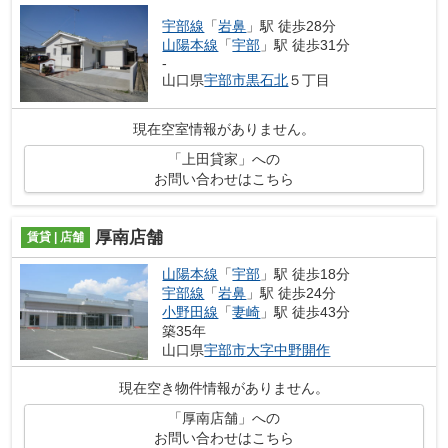
宇部線
「
岩鼻
」駅 徒歩28分
山陽本線
「
宇部
」駅 徒歩31分
-
山口県
宇部市
黒石北
５丁目
現在空室情報がありません。
「上田貸家」への
お問い合わせはこちら
厚南店舗
賃貸 | 店舗
山陽本線
「
宇部
」駅 徒歩18分
宇部線
「
岩鼻
」駅 徒歩24分
小野田線
「
妻崎
」駅 徒歩43分
築35年
山口県
宇部市
大字中野開作
現在空き物件情報がありません。
「厚南店舗」への
お問い合わせはこちら