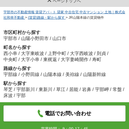
ページトップへ
宇部市の不動産情報 賃貸アパ－ト 貸家 中古住宅 中古マンション 土地｜株式会
社和幸不動産
>
(賃貸)路線・駅から探す
>
JR山陽本線の賃貸物件
市区町村から探す
宇部市
/
山陽小野田市
/
山口市
町名から探す
西小串
/
大字東岐波
/
上野中町
/
大字西岐波
/
則貞
/
中央町
/
大字小串
/
東梶返
/
大字妻崎開作
/
寿町
路線から探す
宇部線
/
小野田線
/
山陽本線
/
美祢線
/
山陽新幹線
駅から探す
琴芝
/
宇部新川
/
東新川
/
草江
/
居能
/
岩鼻
/
宇部岬
/
常盤
/
床波
/
宇部
電話でお問い合わせ
営業時間：
9：00-17：45