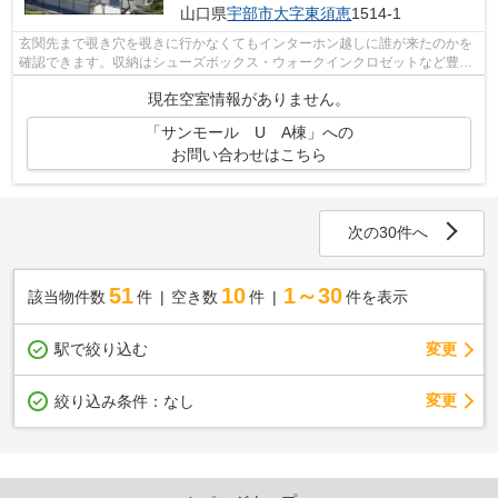
山口県
宇部市
大字東須恵
1514-1
玄関先まで覗き穴を覗きに行かなくてもインターホン越しに誰が来たのかを
確認できます。収納はシューズボックス・ウォークインクロゼットなど豊富
なので、衣類や履き物の整理がしやす...
現在空室情報がありません。
「サンモール U A棟」への
お問い合わせはこちら
次の30件へ
51
10
1～30
該当物件数
件
空き数
件
件を表示
駅で絞り込む
変更
変更
絞り込み条件：
なし