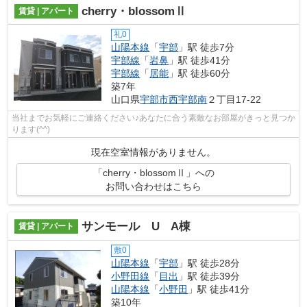
cherry・blossomⅡ
賃貸 | アパート
礼0
山陽本線
「
宇部
」駅 徒歩7分
宇部線
「
岩鼻
」駅 徒歩41分
宇部線
「
居能
」駅 徒歩60分
築7年
山口県
宇部市
西宇部南
２丁目17-22
当社までお気軽にご連絡ください♪あなたに合う素敵なお部屋がきっと見つか
ります(^^)
現在空室情報がありません。
「cherry・blossomⅡ」への
お問い合わせはこちら
サンモール U A棟
賃貸 | アパート
敷0
山陽本線
「
宇部
」駅 徒歩28分
小野田線
「
目出
」駅 徒歩39分
山陽本線
「
小野田
」駅 徒歩41分
築10年