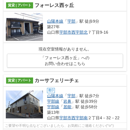
フォーレス西ヶ丘
賃貸 | アパート
山陽本線
「
宇部
」駅 徒歩9分
築27年
山口県
宇部市
西宇部北
７丁目9-16
現在空室情報がありません。
「フォーレス西ヶ丘」への
お問い合わせはこちら
カーサフェリーチェ
賃貸 | アパート
敷0
山陽本線
「
宇部
」駅 徒歩7分
宇部線
「
岩鼻
」駅 徒歩39分
宇部線
「
居能
」駅 徒歩58分
築13年
山口県
宇部市
西宇部南
２丁目4－32－22
ご要望や不明な点などございましたら、お気軽にご連絡ください(^o^)