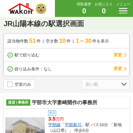
閲覧履歴
お気に入り
メニュー
0
0
JR山陽本線の駅選択画面
51
10
1～30
該当物件数
件
空き数
件
件を表示
駅で絞り込む
変更
変更
絞り込み条件：
なし
空室のみ
宇部市大字妻崎開作の事務所
賃貸 | 事務所
礼0
3.5
万円
宇部線
「
宇部新川
」駅 バス16分 「新地
（山口県）」 停歩5分