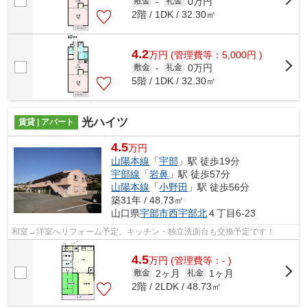
0万円
敷金
-
礼金
2階 / 1DK / 32.30㎡
4.2
万
円
(管理費等：5,000円 )
0万円
敷金
-
礼金
5階 / 1DK / 32.30㎡
光ハイツ
賃貸 | アパート
4.5
万円
山陽本線
「
宇部
」駅 徒歩19分
宇部線
「
岩鼻
」駅 徒歩57分
山陽本線
「
小野田
」駅 徒歩56分
築31年 / 48.73㎡
山口県
宇部市
西宇部北
４丁目6-23
和室→洋室へリフォーム予定。キッチン・独立洗面台も交換予定です！
4.5
万
円
(管理費等：- )
2ヶ月
1ヶ月
敷金
礼金
2階 / 2LDK / 48.73㎡