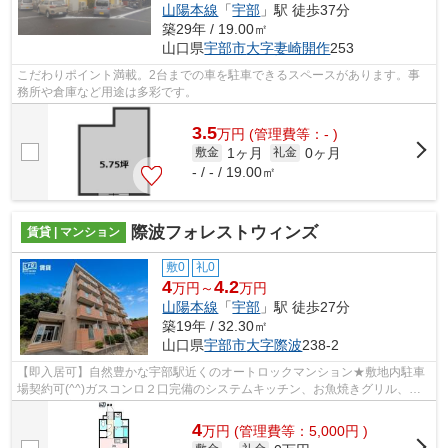
山陽本線
「
宇部
」駅 徒歩37分
築29年 / 19.00㎡
山口県
宇部市
大字妻崎開作
253
こだわりポイント満載。2台までの車を駐車できるスペースがあります。事
務所や倉庫など用途は多彩です。
3.5
万
円
(管理費等：- )
1ヶ月
0ヶ月
敷金
礼金
- / - / 19.00㎡
際波フォレストウィンズ
賃貸 | マンション
敷0
礼0
4
4.2
万円～
万円
山陽本線
「
宇部
」駅 徒歩27分
築19年 / 32.30㎡
山口県
宇部市
大字際波
238-2
【即入居可】自然豊かな宇部駅近くのオートロックマンション★敷地内駐車
場契約可(^^)ガスコンロ２口完備のシステムキッチン、お魚焼きグリル、浴
室乾燥、室内洗濯機置き場、バストイレ別♪
4
万
円
(管理費等：5,000円 )