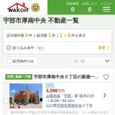
閲覧履歴
お気に入り
メニュー
0
0
宇部市厚南中央 不動産一覧
8
1
1～8
該当物件数
件
販売数
件
件を表示
変更
絞り込み条件：
なし
販売物件のみ
宇部市厚南中央５丁目の新築一戸建
売買 | 新築一戸建
新築
3,298
万
円
山陽本線
「
宇部
」駅 徒歩21分
- / 4LDK / 84.18㎡
山口県
宇部市
厚南中央
５丁目
通学区域の小学校は宇部市立厚南小学校徒歩13分。オール電化の住宅で