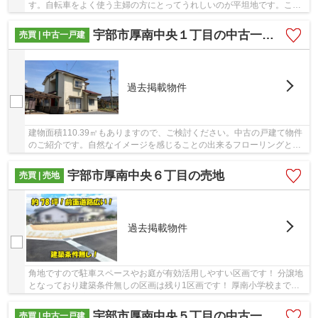
す。自転車をよく使う主婦の方にとってうれしいのが平坦地です。こち
らの3,298万円の物件はいかがでしょうか。宇部...
宇部市厚南中央１丁目の中古一戸建
売買 | 中古一戸建
過去掲載物件
建物面積110.39㎡もありますので、ご検討ください。中古の戸建て物件
のご紹介です。自然なイメージを感じることの出来るフローリングとな
っています。新生活を始めるなら、この1,498万...
宇部市厚南中央６丁目の売地
売買 | 売地
過去掲載物件
角地ですので駐車スペースやお庭が有効活用しやすい区画です！ 分譲地
となっており建築条件無しの区画は残り1区画です！ 厚南小学校まで徒
歩で12分の好立地。 水道負担金 73,700円 ...
宇部市厚南中央５丁目の中古一戸建
売買 | 中古一戸建