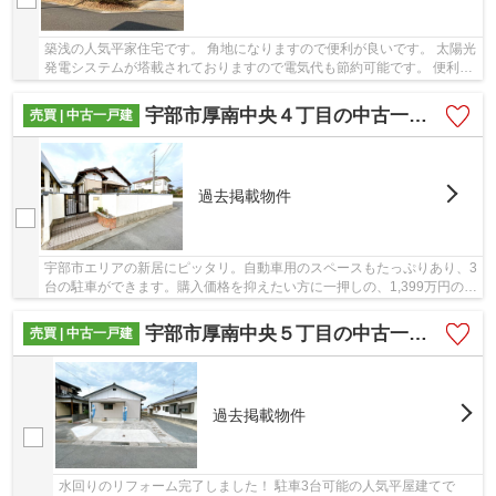
築浅の人気平家住宅です。 角地になりますので便利が良いです。 太陽光
発電システムが塔載されておりますので電気代も節約可能です。 便利の
良い厚南小学校区で生活をしてみませんか！
宇部市厚南中央４丁目の中古一戸建
売買 | 中古一戸建
過去掲載物件
宇部市エリアの新居にピッタリ。自動車用のスペースもたっぷりあり、3
台の駐車ができます。購入価格を抑えたい方に一押しの、1,399万円の物
件です。建物面積が128.06㎡でご家族での生...
宇部市厚南中央５丁目の中古一戸建
売買 | 中古一戸建
過去掲載物件
水回りのリフォーム完了しました！ 駐車3台可能の人気平屋建てで