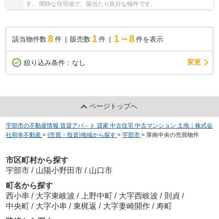
す。 閑静な住宅地で、陽当たり良好な物件です。
8
1
1～8
該当物件数
件
販売数
件
件を表示
変更
絞り込み条件：
なし
ページトップへ
宇部市の不動産情報 賃貸アパ－ト 貸家 中古住宅 中古マンション 土地｜株式会
社和幸不動産
>
(売買・投資)地域から探す
>
宇部市
>
厚南中央の売買物件
市区町村から探す
宇部市
/
山陽小野田市
/
山口市
町名から探す
西小串
/
大字東岐波
/
上野中町
/
大字西岐波
/
則貞
/
中央町
/
大字小串
/
東梶返
/
大字妻崎開作
/
寿町