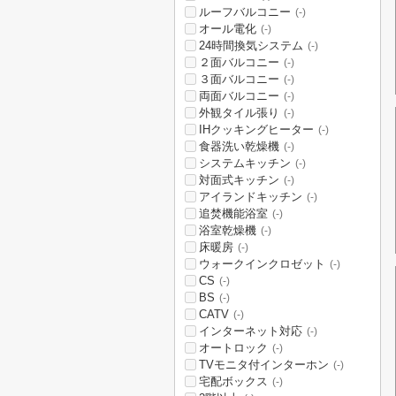
ルーフバルコニー
(-)
オール電化
(-)
24時間換気システム
(-)
２面バルコニー
(-)
３面バルコニー
(-)
両面バルコニー
(-)
外観タイル張り
(-)
IHクッキングヒーター
(-)
食器洗い乾燥機
(-)
システムキッチン
(-)
対面式キッチン
(-)
アイランドキッチン
(-)
追焚機能浴室
(-)
浴室乾燥機
(-)
床暖房
(-)
ウォークインクロゼット
(-)
CS
(-)
BS
(-)
CATV
(-)
インターネット対応
(-)
オートロック
(-)
TVモニタ付インターホン
(-)
宅配ボックス
(-)