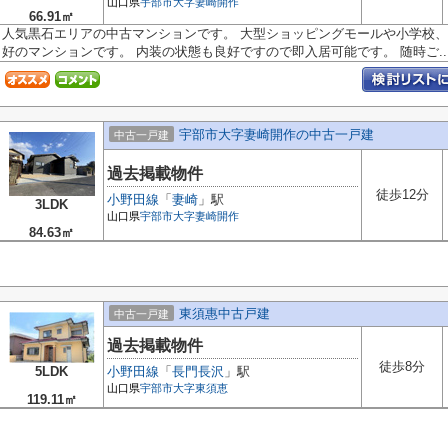
山口県
宇部市
大字妻崎開作
66.91㎡
人気黒石エリアの中古マンションです。 大型ショッピングモールや小学校、
好のマンションです。 内装の状態も良好ですので即入居可能です。 随時ご..
宇部市大字妻崎開作の中古一戸建
中古一戸建
過去掲載物件
徒歩12分
小野田線
「
妻崎
」駅
3LDK
山口県
宇部市
大字妻崎開作
84.63㎡
東須惠中古戸建
中古一戸建
過去掲載物件
徒歩8分
5LDK
小野田線
「
長門長沢
」駅
山口県
宇部市
大字東須恵
119.11㎡