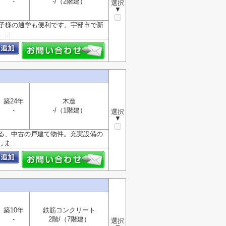
-
-/（2階建）
選択
▼
お子様の通学も便利です。宇部市で新
..
築24年
木造
-
-/（1階建）
選択
▼
る、中古の戸建て物件。充実設備の
...
築10年
鉄筋コンクリート
-
2階/（7階建）
選択