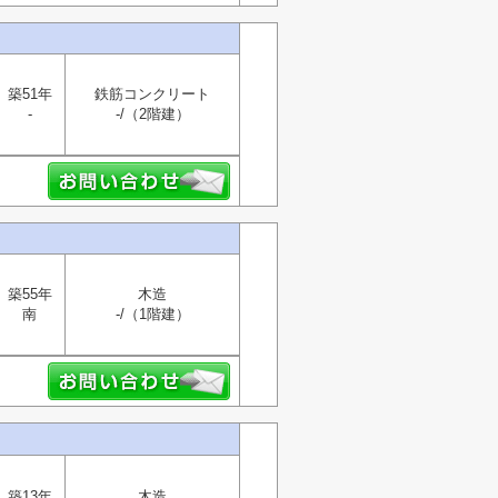
築51年
鉄筋コンクリート
-
-/（2階建）
築55年
木造
南
-/（1階建）
築13年
木造