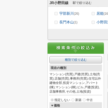
JR小野田線
駅で絞り込む
宇部新川
居能
(26)
(16
長門本山
小野田
(1)
種別で絞り込む
現在の種別
マンション(売買),戸建(売買),土地(売
買),店舗(売買),事務所(売買),住宅以外
建物全部,投資マンション,アパート
(棟),マンション(棟),ビル,戸建(投資),
店舗事務所,その他,土地(投資)
指定しない
新築
中古
▼価格