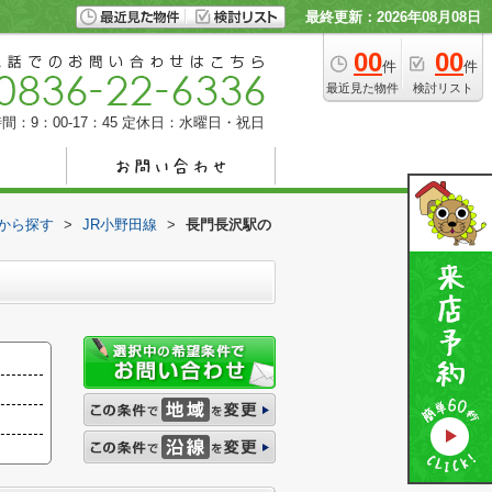
最終更新：2026年08月08日
00
00
件
件
最近見た物件
検討リスト
間：9：00-17：45
定休日：水曜日・祝日
駅から探す
>
JR小野田線
>
長門長沢駅の