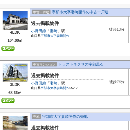
宇部市大字妻崎開作の中古一戸建
中古一戸建
過去掲載物件
徒歩13分
小野田線
「
妻崎
」駅
4LDK
山口県
宇部市
大字妻崎開作
104.00㎡
トラストネクサス宇部黒石
中古マンション
過去掲載物件
徒歩24分
小野田線
「
妻崎
」駅
3LDK
山口県
宇部市
大字妻崎開作
552-2
68.66㎡
宇部市大字妻崎開作の売地
売地
過去掲載物件