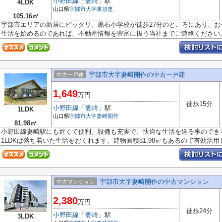
小野田線
「
妻崎
」駅
4LDK
山口県
宇部市
大字東須恵
105.16㎡
宇部市エリアの新居にピッタリ。黒石小学校が徒歩27分のところにあり、
生活を始めるのであれば、不動産情報を豊富に扱う当社までご連絡ください。.
宇部市大字妻崎開作の中古一戸建
中古一戸建
1,649
万円
徒歩15分
小野田線
「
妻崎
」駅
1LDK
山口県
宇部市
大字妻崎開作
81.98㎡
小野田線妻崎駅にも近くて便利。設備も充実で、快適な生活を送る事のでき
1LDKは落ち着いた生活をおくれます。建物面積81.98㎡もあるので有効活用しま
宇部市大字妻崎開作の中古マンション
中古マンション
2,380
万円
徒歩24分
小野田線
「
妻崎
」駅
3LDK