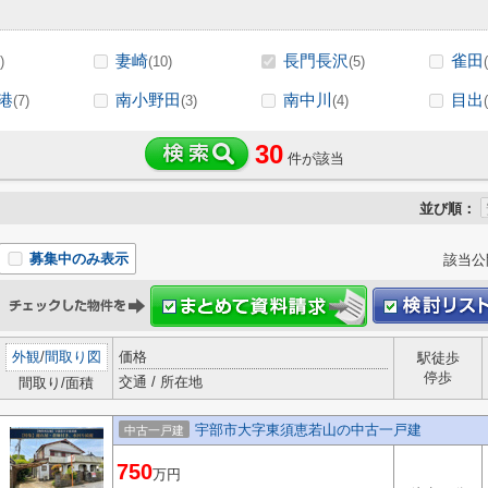
妻崎
長門長沢
雀田
)
(10)
(5)
港
南小野田
南中川
目出
(7)
(3)
(4)
30
件が該当
並び順：
募集中のみ表示
該当公
外観
/
間取り図
価格
駅徒歩
停歩
交通 / 所在地
間取り/面積
宇部市大字東須恵若山の中古一戸建
中古一戸建
750
万円