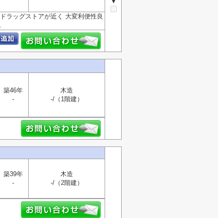
▼
ドラッグストアが近く 大変利便性良
.
築46年
木造
-
-/（1階建）
築39年
木造
-
-/（2階建）