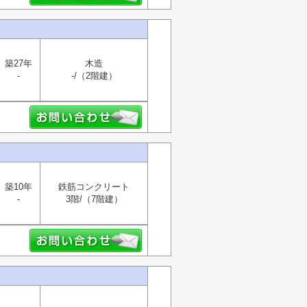
築27年
木造
-
-/（2階建）
築10年
鉄筋コンクリート
-
3階/（7階建）