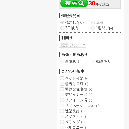
30
件が該当
情報公開日
指定しない
本日
3日以内
1週間以内
利回り
画像・動画あり
画像あり
動画あり
こだわり条件
ペット相談
(-)
陽当り良好
(-)
閑静な住宅地
(-)
デザイナーズ
(-)
リフォーム済
(-)
リノベーション済
(-)
眺望良好
(-)
メゾネット
(-)
ベランダ
(-)
バルコニー
(-)