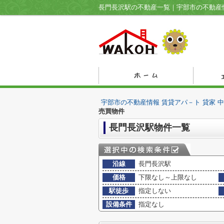
宇部市の不動産情報 賃貸アパ－ト 貸家 
売買物件
長門長沢駅物件一覧
沿線
長門長沢駅
価格
下限なし～上限なし
駅徒歩
指定しない
設備条件
指定なし