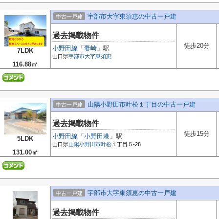
宇部市大字東須恵の中古一戸建
中古一戸建
過去掲載物件
徒歩20分
小野田線
「
妻崎
」駅
7LDK
山口県
宇部市
大字東須恵
116.88㎡
山陽小野田市叶松１丁目の中古一戸建
中古一戸建
過去掲載物件
徒歩15分
小野田線
「
小野田港
」駅
5LDK
山口県
山陽小野田市
叶松
１丁目５-28
131.00㎡
宇部市大字東須恵の中古一戸建
中古一戸建
過去掲載物件