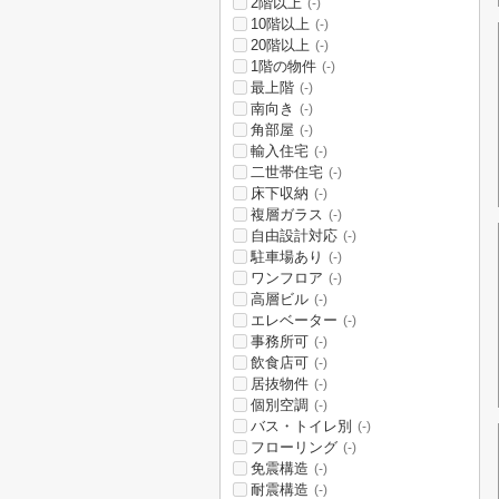
2階以上
(-)
10階以上
(-)
20階以上
(-)
1階の物件
(-)
最上階
(-)
南向き
(-)
角部屋
(-)
輸入住宅
(-)
二世帯住宅
(-)
床下収納
(-)
複層ガラス
(-)
自由設計対応
(-)
駐車場あり
(-)
ワンフロア
(-)
高層ビル
(-)
エレベーター
(-)
事務所可
(-)
飲食店可
(-)
居抜物件
(-)
個別空調
(-)
バス・トイレ別
(-)
フローリング
(-)
免震構造
(-)
耐震構造
(-)