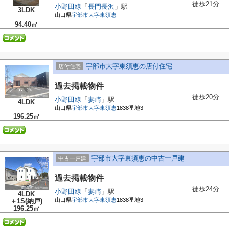
徒歩21分
小野田線
「
長門長沢
」駅
3LDK
山口県
宇部市
大字東須恵
94.40㎡
宇部市大字東須恵の店付住宅
店付住宅
過去掲載物件
徒歩20分
小野田線
「
妻崎
」駅
4LDK
山口県
宇部市
大字東須恵
1838番地3
196.25㎡
宇部市大字東須恵の中古一戸建
中古一戸建
過去掲載物件
徒歩24分
小野田線
「
妻崎
」駅
4LDK
山口県
宇部市
大字東須恵
1838番地3
＋1S(納戸)
196.25㎡