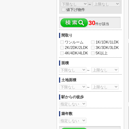
～
値下げ物件
30
件が該当
間取り
ワンルーム
1K/1DK/1LDK
2K/2DK/2LDK
3K/3DK/3LDK
4K/4DK/4LDK
5K以上
面積
～
土地面積
～
駅からの徒歩
築年数