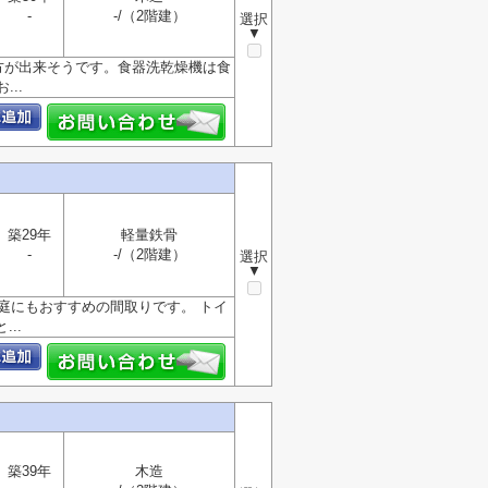
-
-/（2階建）
選択
▼
方が出来そうです。食器洗乾燥機は食
..
築29年
軽量鉄骨
-
-/（2階建）
選択
▼
家庭にもおすすめの間取りです。 トイ
..
築39年
木造