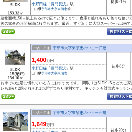
徒歩21分
小野田線
「
長門長沢
」駅
5LDK
山口県
宇部市
大字東須恵
若山
153.32㎡
建物面積150㎡以上あるので広々と使えます。倉庫と離れもあり色々な使い
後の家事の時間短縮に役立ちます。最近、すぐ近くに大型スーパーも出来てお.
宇部市大字東須恵の中古一戸建
中古一戸建
1,400
万円
徒歩8分
小野田線
「
長門長沢
」駅
5LDK
山口県
宇部市
大字東須恵
＋1S(納戸)
134.10㎡
お車での生活に慣れている方におすすめです。 間取りは5LDK+Sとどのご
レも1階と2階それぞれ1カ所ずつあり便利です。 キッチンも対面式キッチンと.
宇部市大字東須恵の中古一戸建
中古一戸建
1,649
万円
徒歩20分