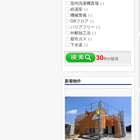
室内洗濯機置場
(-)
給湯室
(-)
機械警備
(-)
OAフロア
(-)
バリアフリー
(-)
外断熱工法
(-)
都市ガス
(-)
下水道
(-)
30
件が該当
新着物件