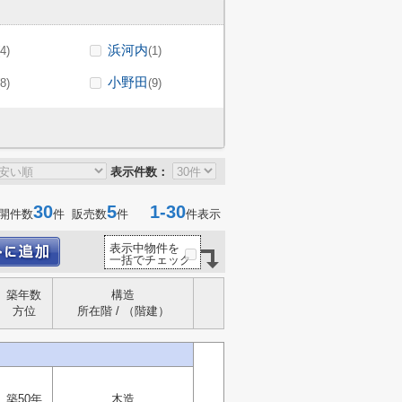
浜河内
(4)
(1)
小野田
(8)
(9)
表示件数：
30
5
1-30
開件数
件 販売数
件
件表示
表示中物件を
一括でチェック
築年数
構造
方位
所在階 / （階建）
築50年
木造