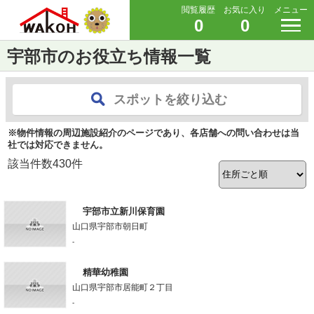
閲覧履歴
お気に入り
メニュー
0
0
宇部市のお役立ち情報一覧
スポットを絞り込む
※物件情報の周辺施設紹介のページであり、各店舗への問い合わせは当
社では対応できません。
該当件数
430
件
宇部市立新川保育園
山口県宇部市朝日町
-
精華幼稚園
山口県宇部市居能町２丁目
-