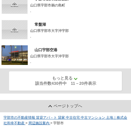
山口県宇部市鵜の島町
-
常盤湖
山口県宇部市大字沖宇部
-
山口宇部空港
山口県宇部市大字沖宇部
-
もっと見る
該当件数430件中
11
－
20
件表示
ページトップへ
宇部市の不動産情報 賃貸アパ－ト 貸家 中古住宅 中古マンション 土地｜株式会
社和幸不動産
>
周辺施設案内
>
宇部市