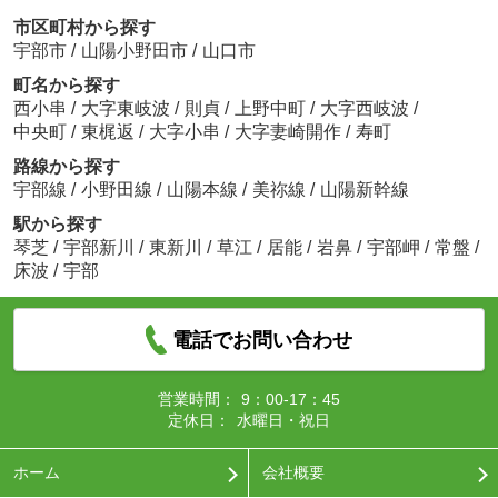
市区町村から探す
宇部市
/
山陽小野田市
/
山口市
町名から探す
西小串
/
大字東岐波
/
則貞
/
上野中町
/
大字西岐波
/
中央町
/
東梶返
/
大字小串
/
大字妻崎開作
/
寿町
路線から探す
宇部線
/
小野田線
/
山陽本線
/
美祢線
/
山陽新幹線
駅から探す
琴芝
/
宇部新川
/
東新川
/
草江
/
居能
/
岩鼻
/
宇部岬
/
常盤
/
床波
/
宇部
電話でお問い合わせ
営業時間：
9：00-17：45
定休日：
水曜日・祝日
ホーム
会社概要