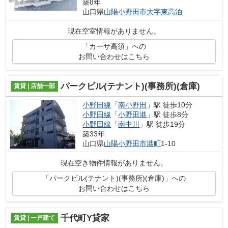
築8年
山口県
山陽小野田市
大字東高泊
現在空室情報がありません。
「カーサ高須」への
お問い合わせはこちら
パークビル(テナント)(事務所)(倉庫)
賃貸 | 店舗一部
小野田線
「
南小野田
」駅 徒歩10分
小野田線
「
小野田港
」駅 徒歩8分
小野田線
「
南中川
」駅 徒歩19分
築33年
山口県
山陽小野田市
港町
1-10
現在空き物件情報がありません。
「パークビル(テナント)(事務所)(倉庫)」への
お問い合わせはこちら
千代町Y貸家
賃貸 | 一戸建て