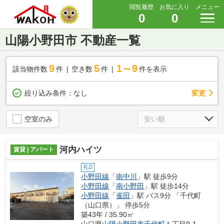
閲覧履歴
お気に入り
メニュー
0
0
山陽小野田市 不動産一覧
9
5
1～9
該当物件数
件
空き数
件
件を表示
変更
絞り込み条件：
なし
空室のみ
河内ハイツ
賃貸 | アパート
礼0
小野田線
「
南中川
」駅 徒歩9分
小野田線
「
南小野田
」駅 徒歩14分
小野田線
「
雀田
」駅 バス9分 「千代町
（山口県）」 停歩5分
築43年 / 35.90㎡