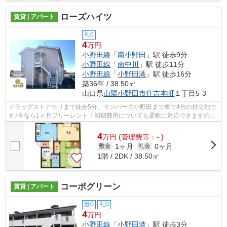
ローズハイツ
賃貸 | アパート
礼0
4
万円
小野田線
「
南小野田
」駅 徒歩9分
小野田線
「
南中川
」駅 徒歩11分
小野田線
「
小野田港
」駅 徒歩16分
築36年 / 38.50㎡
山口県
山陽小野田市
住吉本町
１丁目5-3
ドラッグストアモリまで徒歩5分、サンパーク小野田まで車で4分の好立地で
す♪今なら1ヶ月フリーレント！初期費用についても柔軟に対応できますの
で、お気軽にお問い合わせください(^^)/
4
万
円
(管理費等：- )
1ヶ月
0ヶ月
敷金
礼金
1階 / 2DK / 38.50㎡
コーポグリーン
賃貸 | アパート
敷0
礼0
4
万円
小野田線
「
小野田港
」駅 徒歩3分