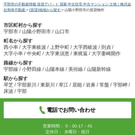
宇部市の不動産情報 賃貸アパ－ト 貸家 中古住宅 中古マンション 土地｜株式会
社和幸不動産
>
(賃貸)地域から探す
>
山陽小野田市の賃貸物件
市区町村から探す
宇部市
/
山陽小野田市
/
山口市
町名から探す
西小串
/
大字東岐波
/
上野中町
/
大字西岐波
/
則貞
/
大字小串
/
中央町
/
大字東須恵
/
東梶返
/
大字妻崎開作
路線から探す
宇部線
/
小野田線
/
山陽本線
/
美祢線
/
山陽新幹線
駅から探す
琴芝
/
宇部新川
/
東新川
/
草江
/
居能
/
岩鼻
/
常盤
/
宇部岬
/
床波
/
宇部
電話でお問い合わせ
営業時間：
9：00-17：45
定休日：
水曜日・祝日