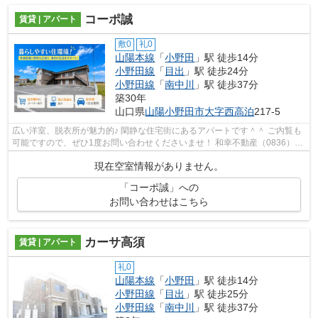
コーポ誠
賃貸 | アパート
敷0
礼0
山陽本線
「
小野田
」駅 徒歩14分
小野田線
「
目出
」駅 徒歩24分
小野田線
「
南中川
」駅 徒歩37分
築30年
山口県
山陽小野田市
大字西高泊
217-5
広い洋室、脱衣所が魅力的♪ 閑静な住宅街にあるアパートです＾＾ ご内覧も
可能ですので、ぜひ1度お問い合わせくださいませ！ 和幸不動産（0836）
22-6336
現在空室情報がありません。
「コーポ誠」への
お問い合わせはこちら
カーサ高須
賃貸 | アパート
礼0
山陽本線
「
小野田
」駅 徒歩14分
小野田線
「
目出
」駅 徒歩25分
小野田線
「
南中川
」駅 徒歩37分