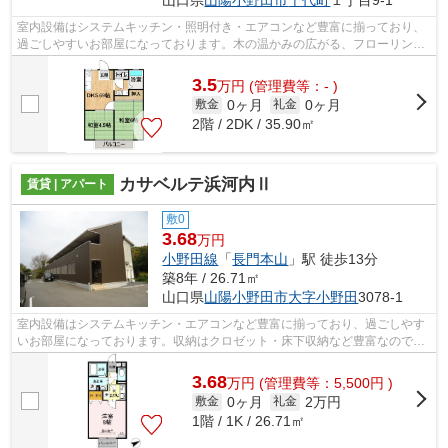
山口県
山陽小野田市
千代町
１丁目9-1
室内設備はシステムキッチン・照明付き・エアコンなど豊富に揃っており、
過ごしやすいお部屋になっております。木の温かみの広がる、フローリング
の物件となっています。礼金不要の物...
3.5
万
円
(管理費等：- )
0ヶ月
0ヶ月
敷金
礼金
2階 / 2DK / 35.90㎡
カサベルテ浜河内Ⅱ
賃貸 | アパート
敷0
3.68
万円
小野田線
「
長門本山
」駅 徒歩13分
築8年 / 26.71㎡
山口県
山陽小野田市
大字小野田
3078-1
室内設備はシステムキッチン・エアコンなど豊富に揃っており、過ごしやす
いお部屋になっております。収納はクロゼット・床下収納など豊富なので、
衣類や履き物の整理がしやすく便利で...
3.68
万
円
(管理費等：5,500円 )
0ヶ月
2万円
敷金
礼金
1階 / 1K / 26.71㎡