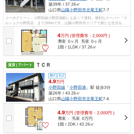
築39年 / 37.26㎡
山口県
山陽小野田市
北竜王町
7-7
コーポグリーン：小野田線小野田港駅にも近くて便利。便利なスーパー「マ
ルショク小野田店」まで289mです。山陽小野田市エリアで新たな生活を始
めたいとお考えの方。賃貸情報のことな...
4
万
円
(管理費等：2,000円 )
0ヶ月
0ヶ月
敷金
礼金
1階 / 1LDK / 37.26㎡
ＴＣＲ
賃貸 | アパート
敷0
礼0
4.9
万円
小野田線
「
小野田港
」駅 徒歩3分
築26年 / 43.26㎡
山口県
山陽小野田市
北竜王町
7-6
4.9
万
円
(管理費等：2,000円 )
0万円
敷金
-
礼金
1階 / 2DK / 43.26㎡