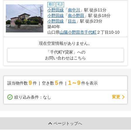
敷0
礼0
小野田線
「
南中川
」駅 徒歩11分
小野田線
「
南小野田
」駅 徒歩18分
小野田線
「
目出
」駅 徒歩23分
築40年
山口県
山陽小野田市
千代町
２丁目10-10
現在空室情報がありません。
「千代町Y貸家」への
お問い合わせはこちら
9
5
1～9
該当物件数
件
空き数
件
件を表示
変更
絞り込み条件：
なし
ページトップへ