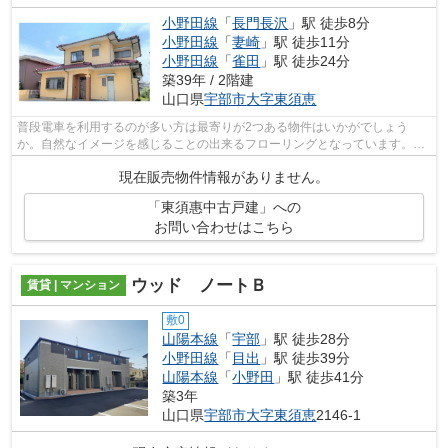
小野田線
「
長門長沢
」駅 徒歩8分
小野田線
「
妻崎
」駅 徒歩11分
小野田線
「
雀田
」駅 徒歩24分
築39年 / 2階建
山口県
宇部市
大字東須恵
普段電車を利用するのが多い方は最寄りが2つある物件はいかがでしょう
か。自然なイメージを感じることの出来るフローリングとなっています。綺
麗な室内の中古戸建て物件で素敵な日々を...
現在販売物件情報がありません。
「東須惠中古戸建」への
お問い合わせはこちら
ウッド ノートＢ
賃貸 | マンション
敷0
山陽本線
「
宇部
」駅 徒歩28分
小野田線
「
目出
」駅 徒歩39分
山陽本線
「
小野田
」駅 徒歩41分
築3年
山口県
宇部市
大字東須恵
2146-1