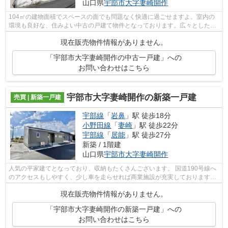
山口県
宇部市
大字妻崎開作
104㎡の建物面積でスペースの面でも問題なく快適に過ごせますよ。室内の
環境も良好な、住みよい中古の戸建て物件となっております。広々としたゆ
とりある室内が魅力的な、4LDKの物件で...
現在販売物件情報がありません。
「宇部市大字妻崎開作の中古一戸建」への
お問い合わせはこちら
宇部市大字妻崎開作の新築一戸建
売買 | 新築一戸建
宇部線
「
岩鼻
」駅 徒歩18分
小野田線
「
妻崎
」駅 徒歩22分
宇部線
「
居能
」駅 徒歩27分
新築 / 1階建
山口県
宇部市
大字妻崎開作
人気の平家建てとなっており、収納もたくさんございます。 国道190号線へ
のアクセスもしやすく、少し車を走らせれば商業施設が充実しております。
35年の長期住宅保証付きです。
現在販売物件情報がありません。
「宇部市大字妻崎開作の新築一戸建」への
お問い合わせはこちら