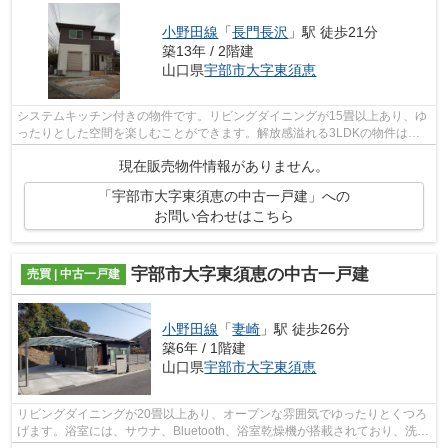
小野田線
「
長門長沢
」駅 徒歩21分
築13年 / 2階建
山口県
宇部市
大字東須恵
システムキッチン付きの物件です。リビングダイニングが15畳以上あり、ゆ
ったりとした空間を楽しむことができます。解放感溢れる3LDKの物件はこ
ちらです。フローリングは防音性にも優...
現在販売物件情報がありません。
「宇部市大字東須恵の中古一戸建」への
お問い合わせはこちら
宇部市大字東須恵の中古一戸建
売買 | 中古一戸建
小野田線
「
妻崎
」駅 徒歩26分
築6年 / 1階建
山口県
宇部市
大字東須恵
リビングダイニングが20畳以上あり、オープンな雰囲気でゆったりとくつろ
げます。浴室には、サウナ、Bluetooth、浴室乾燥機が搭載されており、洗面