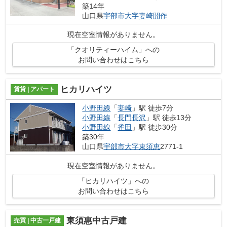
築14年
山口県
宇部市
大字妻崎開作
現在空室情報がありません。
「クオリティーハイム」への
お問い合わせはこちら
ヒカリハイツ
賃貸 | アパート
小野田線
「
妻崎
」駅 徒歩7分
小野田線
「
長門長沢
」駅 徒歩13分
小野田線
「
雀田
」駅 徒歩30分
築30年
山口県
宇部市
大字東須恵
2771-1
現在空室情報がありません。
「ヒカリハイツ」への
お問い合わせはこちら
東須惠中古戸建
売買 | 中古一戸建