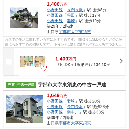
1,400
万円
小野田線
「
長門長沢
」駅 徒歩8分
小野田線
「
雀田
」駅 徒歩17分
小野田線
「
妻崎
」駅 徒歩19分
築29年 / 2階建
山口県
宇部市
大字東須恵
お車での生活に慣れている方におすすめです。 間取りは5LDK+Sとどのご家
庭にもおすすめの間取りです。 トイレも1階と2階それぞれ1カ所ずつあり便
利です。 キッチンも対面式キッチンと...
1,400
万
円
- / 5LDK＋1S(納戸) / 134.10㎡
宇部市大字東須恵の中古一戸建
売買 | 中古一戸建
1,649
万円
小野田線
「
妻崎
」駅 徒歩20分
小野田線
「
長門長沢
」駅 徒歩26分
小野田線
「
南中川
」駅 徒歩33分
築39年 / 2階建
山口県
宇部市
大字東須恵