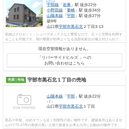
宇部線
「
岩鼻
」駅 徒歩22分
小野田線
「
妻崎
」駅 徒歩34分
山陽本線
「
宇部
」駅 徒歩27分
築9年
山口県
宇部市
黒石北
２丁目3-13
収納はクロゼット・シューズボックスなど豊富なので、広々と空間を利用す
ることも可能です。朝の整髪が効率よくなる洗面化粧台が備え付けられてい
ます。こちらは月々の家賃が5.85万円...
現在空室情報がありません。
「リバーサイドヒルズ 」への
お問い合わせはこちら
宇部市黒石北１丁目の売地
売買 | 売地
山陽本線
「
宇部
」駅 徒歩22分
- / -
山口県
宇部市
黒石北
１丁目
黒石小学校、ゆめタウンも近く利便性の良い物件です。建築条件はありませ
んので70.37坪の形状の良い土地で新築をお考えの方にお勧めの物件です。