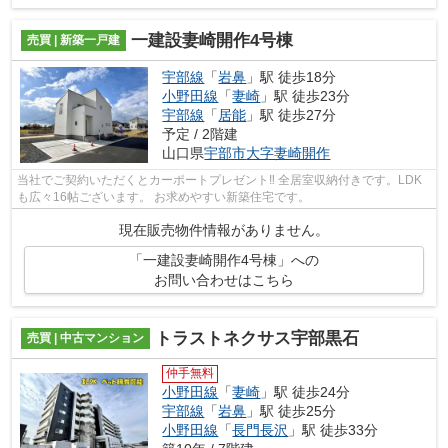
一建設妻崎開作4号棟
売買 | 新築一戸建
宇部線
「
岩鼻
」駅 徒歩18分
小野田線
「
妻崎
」駅 徒歩23分
宇部線
「
居能
」駅 徒歩27分
予定 / 2階建
山口県
宇部市
大字妻崎開作
当社でご契約いただくとカーポートプレゼント‼ 全居室収納付きです。LDK
も広々16帖ございます。 お求めやすい新築住宅です。
現在販売物件情報がありません。
「一建設妻崎開作4号棟」への
お問い合わせはこちら
トラストネクサス宇部黒石
売買 | 中古マンション
仲手無料
小野田線
「
妻崎
」駅 徒歩24分
宇部線
「
岩鼻
」駅 徒歩25分
小野田線
「
長門長沢
」駅 徒歩33分