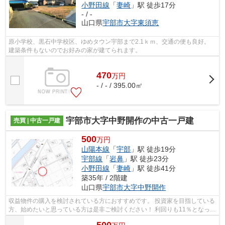
小野田線
「
妻崎
」駅 徒歩17分
- / -
山口県
宇部市
大字東須恵
原小学校、黒石中学校区、ゆめタウン宇部まで2.1ｋｍ、交通の便も良好。
建築条件もないのでお好みの家が建てられます。
470
万
円
- / - / 395.00㎡
宇部市大字中野開作の中古一戸建
売買 | 中古一戸建
500
万円
山陽本線
「
宇部
」駅 徒歩19分
宇部線
「
岩鼻
」駅 徒歩23分
小野田線
「
妻崎
」駅 徒歩41分
築35年 / 2階建
山口県
宇部市
大字中野開作
収益物件の購入を検討されている方におすすめです。 投資家を目指している
方、始めたいと思っている方は是非ご検討ください！ 利回りも11％となって
おり、お求めやすい価格ですのでリ...
500