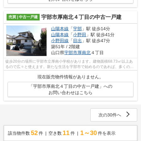
宇部市厚南北４丁目の中古一戸建
売買 | 中古一戸建
山陽本線
「
宇部
」駅 徒歩14分
山陽本線
「
小野田
」駅 徒歩41分
小野田線
「
目出
」駅 徒歩47分
築51年 / 2階建
山口県
宇部市
厚南北
４丁目
徒歩20分の場所に宇部市立厚南小学校があります。建物面積68.73㎡以上あ
るので広々と使えます。新たな生活を宇部市で始めるのであれば、多くの不
動産情報を取り扱っている当社までご連...
現在販売物件情報がありません。
「宇部市厚南北４丁目の中古一戸建」への
お問い合わせはこちら
次の30件へ
52
11
1～30
該当物件数
件
空き数
件
件を表示