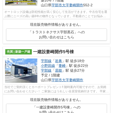
築10年 / 7階建
山口県
宇部市
大字妻崎開作
552-2
オートロック設備は防犯性能が高く安心して生活ができます。中古住宅を選
ぶ際にニーズの高い築8年の物件となっています。不動産のことでお悩みな
ら、先ずは当社をお尋ねください。経験...
現在販売物件情報がありません。
「トラストネクサス宇部黒石」への
お問い合わせはこちら
一建設妻崎開作5号棟
売買 | 新築一戸建
宇部線
「
岩鼻
」駅 徒歩18分
小野田線
「
妻崎
」駅 徒歩22分
宇部線
「
居能
」駅 徒歩27分
予定 / 1階建
山口県
宇部市
大字妻崎開作
当社でご契約頂くとカーポートプレゼント‼ 随時案内可能ですので、お気軽
にお問い合わせください！ ご家族にはうれしい全居室収納付きです。 平家で
すがファミリー向けの物件です。
現在販売物件情報がありません。
「一建設妻崎開作5号棟」への
お問い合わせはこちら