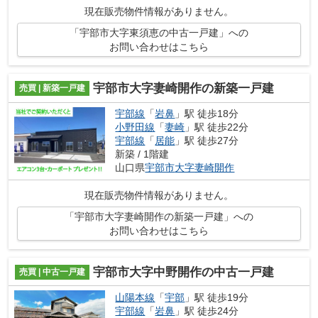
台も非常にワイドでお洒落なお家です。
現在販売物件情報がありません。
「宇部市大字東須恵の中古一戸建」への
お問い合わせはこちら
宇部市大字妻崎開作の新築一戸建
売買 | 新築一戸建
宇部線
「
岩鼻
」駅 徒歩18分
小野田線
「
妻崎
」駅 徒歩22分
宇部線
「
居能
」駅 徒歩27分
新築 / 1階建
山口県
宇部市
大字妻崎開作
現在販売物件情報がありません。
「宇部市大字妻崎開作の新築一戸建」への
お問い合わせはこちら
宇部市大字中野開作の中古一戸建
売買 | 中古一戸建
山陽本線
「
宇部
」駅 徒歩19分
宇部線
「
岩鼻
」駅 徒歩24分