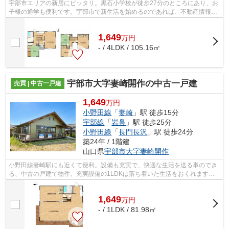
宇部市エリアの新居にピッタリ。黒石小学校が徒歩27分のところにあり、お
子様の通学も便利です。宇部市で新生活を始めるのであれば、不動産情報を
豊富に扱う当社までご連絡ください。...
1,649
万
円
- / 4LDK / 105.16㎡
宇部市大字妻崎開作の中古一戸建
売買 | 中古一戸建
1,649
万円
小野田線
「
妻崎
」駅 徒歩15分
宇部線
「
岩鼻
」駅 徒歩25分
小野田線
「
長門長沢
」駅 徒歩24分
築24年 / 1階建
山口県
宇部市
大字妻崎開作
小野田線妻崎駅にも近くて便利。設備も充実で、快適な生活を送る事のでき
る、中古の戸建て物件。充実設備の1LDKは落ち着いた生活をおくれます。
建物面積81.98㎡もあるので有効活用しま...
1,649
万
円
- / 1LDK / 81.98㎡