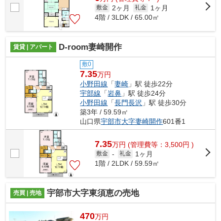
2ヶ月
1ヶ月
敷金
礼金
4階 / 3LDK / 65.00㎡
D-room妻崎開作
賃貸 | アパート
敷0
7.35
万円
小野田線
「
妻崎
」駅 徒歩22分
宇部線
「
岩鼻
」駅 徒歩24分
小野田線
「
長門長沢
」駅 徒歩30分
築3年 / 59.59㎡
山口県
宇部市
大字妻崎開作
601番1
7.35
万
円
(管理費等：3,500円 )
1ヶ月
敷金
-
礼金
1階 / 2LDK / 59.59㎡
宇部市大字東須恵の売地
売買 | 売地
470
万円