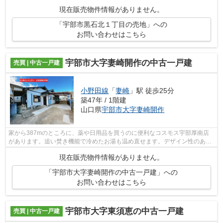
土地をお探しの方はぜひ当社にご相談く...
現在販売物件情報がありません。
「宇部市黒石北１丁目の売地」への
お問い合わせはこちら
宇部市大字妻崎開作の中古一戸建
売買 | 中古一戸建
小野田線
「
妻崎
」駅 徒歩25分
築47年 / 1階建
山口県
宇部市
大字妻崎開作
家から387mのところに、薬や日用品を買うのに便利なコスモス宇部厚南店
があります。追い焚き機能で冷めたお湯も温め直せます。デザイン性のある
システムキッチン付きなので、キッチン...
現在販売物件情報がありません。
「宇部市大字妻崎開作の中古一戸建」への
お問い合わせはこちら
宇部市大字東須恵の中古一戸建
売買 | 中古一戸建