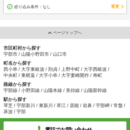
変更
絞り込み条件：
なし
ページトップへ
市区町村から探す
宇部市
/
山陽小野田市
/
山口市
町名から探す
西小串
/
大字東岐波
/
則貞
/
上野中町
/
大字西岐波
/
中央町
/
東梶返
/
大字小串
/
大字妻崎開作
/
寿町
路線から探す
宇部線
/
小野田線
/
山陽本線
/
美祢線
/
山陽新幹線
駅から探す
琴芝
/
宇部新川
/
東新川
/
草江
/
居能
/
岩鼻
/
宇部岬
/
常盤
/
床波
/
宇部
電話でお問い合わせ