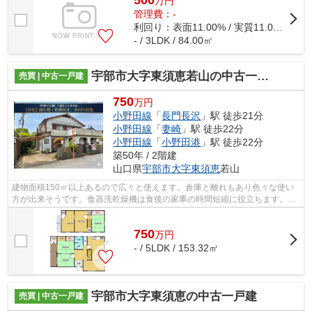
万
円
管理費：-
利回り：表面11.00% / 実質11.00%
- / 3LDK / 84.00㎡
宇部市大字東須恵若山の中古一戸建
売買 | 中古一戸建
750
万円
小野田線
「
長門長沢
」駅 徒歩21分
小野田線
「
妻崎
」駅 徒歩22分
小野田線
「
小野田港
」駅 徒歩22分
築50年 / 2階建
山口県
宇部市
大字東須恵
若山
建物面積150㎡以上あるので広々と使えます。倉庫と離れもあり色々な使い
方が出来そうです。食器洗乾燥機は食後の家事の時間短縮に役立ちます。最
近、すぐ近くに大型スーパーも出来てお...
750
万
円
- / 5LDK / 153.32㎡
宇部市大字東須恵の中古一戸建
売買 | 中古一戸建