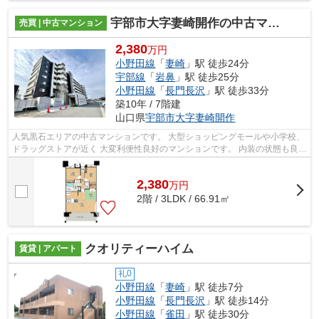
宇部市大字妻崎開作の中古マンション
売買 | 中古マンション
2,380
万円
小野田線
「
妻崎
」駅 徒歩24分
宇部線
「
岩鼻
」駅 徒歩25分
小野田線
「
長門長沢
」駅 徒歩33分
築10年 / 7階建
山口県
宇部市
大字妻崎開作
人気黒石エリアの中古マンションです。 大型ショッピングモールや小学校、
ドラッグストアが近く 大変利便性良好のマンションです。 内装の状態も良好
ですので即入居可能です。 随時ご...
2,380
万
円
2階 / 3LDK / 66.91㎡
クオリティーハイム
賃貸 | アパート
礼0
小野田線
「
妻崎
」駅 徒歩7分
小野田線
「
長門長沢
」駅 徒歩14分
小野田線
「
雀田
」駅 徒歩30分