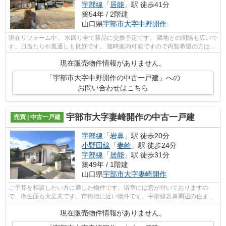
宇部線
「
居能
」駅 徒歩41分
築54年 / 2階建
山口県
宇部市
大字中野開作
現在リフォーム中。 水回り全て新品に交換予定です。 隣地との間隔も広いで
す。日当たりや風通しも良好です。 随時案内可能ですので内覧希望の方は当
社にお問い合わせください。
現在販売物件情報がありません。
「宇部市大字中野開作の中古一戸建」への
お問い合わせはこちら
宇部市大字妻崎開作の中古一戸建
売買 | 中古一戸建
宇部線
「
岩鼻
」駅 徒歩20分
小野田線
「
妻崎
」駅 徒歩24分
宇部線
「
居能
」駅 徒歩31分
築49年 / 1階建
山口県
宇部市
大字妻崎開作
ご予算を相談したい方に適した物件です。浴室には窓が付いておりますの
で、衛生面も大丈夫です。市街地に近い物件です。宇部線岩鼻周辺の住まい
探しはお任せください。不動産情報だけ...
現在販売物件情報がありません。