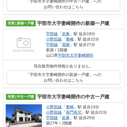
「宇部市大字妻崎開作の中古一戸建」への
お問い合わせはこちら
宇部市大字妻崎開作の新築一戸建
売買 | 新築一戸建
宇部線
「
岩鼻
」駅 徒歩18分
小野田線
「
妻崎
」駅 徒歩22分
宇部線
「
居能
」駅 徒歩27分
新築 / 1階建
山口県
宇部市
大字妻崎開作
現在販売物件情報がありません。
「宇部市大字妻崎開作の新築一戸建」への
お問い合わせはこちら
宇部市大字妻崎開作の中古一戸建
売買 | 中古一戸建
小野田線
「
妻崎
」駅 徒歩13分
小野田線
「
長門長沢
」駅 徒歩22分
宇部線
「
岩鼻
」駅 徒歩29分
築27年 / 2階建