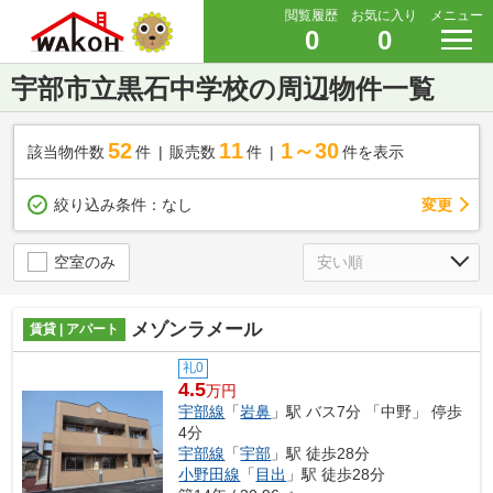
閲覧履歴
お気に入り
メニュー
0
0
宇部市立黒石中学校の周辺物件一覧
52
11
1～30
該当物件数
件
販売数
件
件を表示
変更
絞り込み条件：
なし
空室のみ
メゾンラメール
賃貸 | アパート
礼0
4.5
万円
宇部線
「
岩鼻
」駅 バス7分 「中野」 停歩
4分
宇部線
「
宇部
」駅 徒歩28分
小野田線
「
目出
」駅 徒歩28分