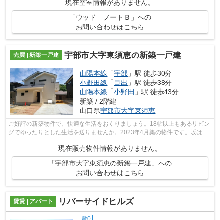
現在空室情報がありません。
「ウッド ノートＢ」への
お問い合わせはこちら
宇部市大字東須恵の新築一戸建
売買 | 新築一戸建
山陽本線
「
宇部
」駅 徒歩30分
小野田線
「
目出
」駅 徒歩38分
山陽本線
「
小野田
」駅 徒歩43分
新築 / 2階建
山口県
宇部市
大字東須恵
ご好評の新築物件で、快適な生活をおくりましょう。18帖以上もあるリビン
グでゆったりとした生活を送りませんか。2023年4月築の物件です。坂はな
かなか上るのが大変ですが平坦地なら楽...
現在販売物件情報がありません。
「宇部市大字東須恵の新築一戸建」への
お問い合わせはこちら
リバーサイドヒルズ
賃貸 | アパート
敷0