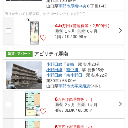
築14年 / 30.96㎡
山口県
宇部市
厚南中央
６丁目1-43
当社が全力でお部屋探しをサポートいたします(*^^*)
4.5
万
円
(管理費等：2,500円 )
1ヶ月
0ヶ月
敷金
礼金
1階 / 1K / 30.96㎡
アビリティ厚南
賃貸 | アパート
小野田線
「
妻崎
」駅 徒歩23分
小野田線
「
南中川
」駅 徒歩25分
小野田線
「
南小野田
」駅 徒歩22分
築30年 / 65.00㎡
山口県
宇部市
大字東須恵
940-1
6
万
円
(管理費等：- )
2ヶ月
1ヶ月
敷金
礼金
4階 / 3LDK / 65.00㎡
6
万
円
(管理費等：- )