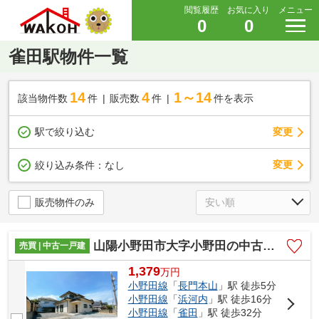
閲覧履歴
お気に入り
メニュー
0
0
雀田駅物件一覧
14
4
1～14
該当物件数
件
販売数
件
件を表示
駅で絞り込む
変更
変更
絞り込み条件：
なし
販売物件のみ
山陽小野田市大字小野田の中古一戸建
売買 | 中古一戸建
1,379
万
円
小野田線
「
長門本山
」駅 徒歩5分
小野田線
「
浜河内
」駅 徒歩16分
小野田線
「
雀田
」駅 徒歩32分