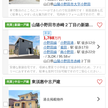
山口県
山陽小野田市
大字小野田
車で数分のところにスーパーができたので生活便利です！ 前面道路も広
く駐車もしやすい点も魅力的です。 宅内外リフォーム済ですので、即入
居可能です。 随時ご内見可能ですのでお気軽...
山陽小野田市赤崎２丁目の新築一戸建
売買 | 新築一戸建
新築
1,788
万
円
小野田線
「
小野田港
」駅 徒歩12分
小野田線
「
雀田
」駅 徒歩17分
小野田線
「
南小野田
」駅 徒歩22分
- / 3LDK / 95.58㎡
山口県
山陽小野田市
赤崎
２丁目
安価な新築住宅です。 収納も豊富で小学校まで徒歩9分のため、ファミ
リーにおすすめです。 駐車も並列で2台可能ですのでご安心ください☆
即日予約なしで、ご内見できますのでお気軽に...
東須惠中古戸建
売買 | 中古一戸建
過去掲載物件