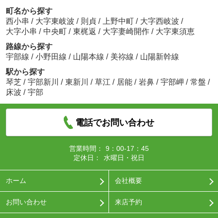
町名から探す
西小串
/
大字東岐波
/
則貞
/
上野中町
/
大字西岐波
/
大字小串
/
中央町
/
東梶返
/
大字妻崎開作
/
大字東須恵
路線から探す
宇部線
/
小野田線
/
山陽本線
/
美祢線
/
山陽新幹線
駅から探す
琴芝
/
宇部新川
/
東新川
/
草江
/
居能
/
岩鼻
/
宇部岬
/
常盤
/
床波
/
宇部
電話でお問い合わせ
営業時間：
9：00-17：45
定休日：
水曜日・祝日
ホーム
会社概要
お問い合わせ
来店予約