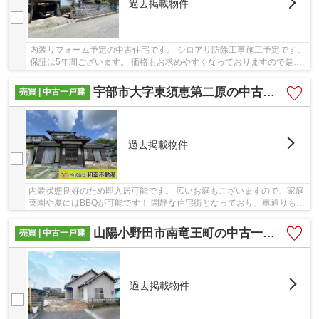
過去掲載物件
内装リフォーム予定の中古住宅です。 シロアリ防除工事施工予定です。
保証は5年間ございます。 価格もお求めやすくなっておりますので是非
お気軽にお問い合わせください。
宇部市大字東須恵第二原の中古一戸建
売買 | 中古一戸建
過去掲載物件
内装状態良好のため即入居可能です。 広いお庭もございますので、家庭
菜園や夏にはBBQが可能です！ 閑静な住宅街となっており、車通りも少
ないため安全に生活が可能です。 リフォーム...
山陽小野田市南竜王町の中古一戸建
売買 | 中古一戸建
過去掲載物件