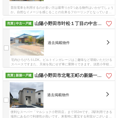
普段電車を利用するのが多い方は最寄りが2つある物件はいかがでしょう
か。自然なイメージを感じることの出来るフローリングとなっていま
す。綺麗な室内の中古戸建て物件で素敵な日々を...
山陽小野田市叶松１丁目の中古一戸建
売買 | 中古一戸建
過去掲載物件
宅内ひろびろ５LDK。ビルトインガレージはご趣味など堪能いただける
スペースですまた、天候を気にせず車に乗降りできます。須恵小学校ま
で徒歩7分の近距離も魅力的です。
山陽小野田市北竜王町の新築一戸建
売買 | 新築一戸建
過去掲載物件
便利なスーパー「マルショク小野田店」まで352mです。2駅利用できる
場所にあるので利便性が高いです。来客時に重宝する和室がございま