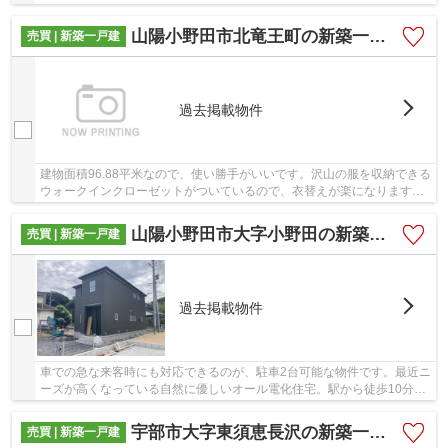
す。物件から徒歩3分の場所に駅があれば便利です...
山陽小野田市北竜王町の新築一戸建
売買 | 新築一戸建
過去掲載物件
建物面積96.88平米なので、使い勝手がいいです。沢山の服を収納できる
ウォークインクローゼットがついているので、衣替えが楽になります。
4LDKの物件で、開放感のある生活を送る事が出...
山陽小野田市大字小野田の新築一戸建
売買 | 新築一戸建
過去掲載物件
車での急な来客時にも対応できるのが、駐車2台可能な物件です。最近ニ
ーズが高くなっている自然に優しいオール電化住宅。駅から徒歩10分の
場所に位置する物件です。戸建て物件をご検討...
宇部市大字東須恵長沢の新築一戸建
売買 | 新築一戸建