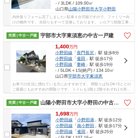
- / 3LDK / 109.00㎡
山口県
山陽小野田市
大字小野田
内外装リフォーム完了しました♪ 駐車４台可能ですので、ファミリー向
けの物件です。 水回りもすべて交換しております。 シロアリ防除工事施
工後5年間保証もございますので、安心して生...
宇部市大字東須恵の中古一戸建
売買 | 中古一戸建
1,400
万
円
小野田線
「
長門長沢
」駅 徒歩8分
小野田線
「
雀田
」駅 徒歩17分
小野田線
「
妻崎
」駅 徒歩19分
- / 5LDK＋1S(納戸) / 134.10㎡
山口県
宇部市
大字東須恵
お車での生活に慣れている方におすすめです。 間取りは5LDK+Sとどの
ご家庭にもおすすめの間取りです。 トイレも1階と2階それぞれ1カ所ず
つあり便利です。 キッチンも対面式キッチンと...
山陽小野田市大字小野田の中古一戸建
売買 | 中古一戸建
1,698
万
円
小野田線
「
小野田港
」駅 徒歩12分
小野田線
「
南小野田
」駅 徒歩17分
小野田線
「
雀田
」駅 徒歩25分
- / 5LDK / 107.16㎡