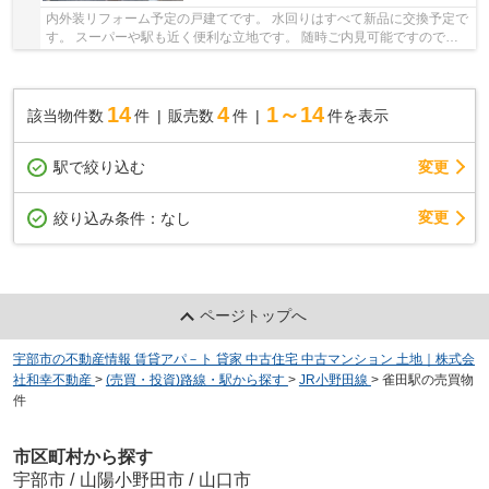
内外装リフォーム予定の戸建てです。 水回りはすべて新品に交換予定で
す。 スーパーや駅も近く便利な立地です。 随時ご内見可能ですのでお
気軽にお問い合わせください。
14
4
1～14
該当物件数
件
販売数
件
件を表示
駅で絞り込む
変更
変更
絞り込み条件：
なし
ページトップへ
宇部市の不動産情報 賃貸アパ－ト 貸家 中古住宅 中古マンション 土地｜株式会
社和幸不動産
>
(売買・投資)路線・駅から探す
>
JR小野田線
>
雀田駅の売買物
件
市区町村から探す
宇部市
/
山陽小野田市
/
山口市