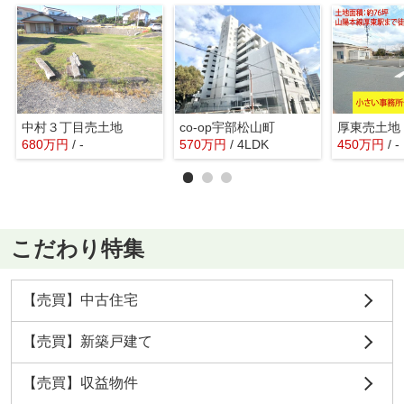
中村３丁目売土地
co-op宇部松山町
厚東売土地
680
万
円
/ -
570
万
円
/ 4LDK
450
万
円
/ -
こだわり特集
【売買】中古住宅
【売買】新築戸建て
【売買】収益物件