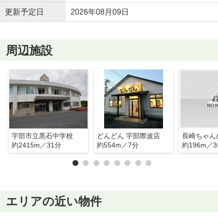
更新予定日
2026年08月09日
周辺施設
宇部市立黒石中学校
どんどん 宇部際波店
約2415m／31分
約554m／7分
約196m／
エリアの近い物件