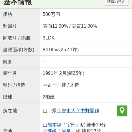
基本情報
情報の見方
価格
500万円
利回り
表面11.00% / 実質11.00%
間取り / 詳細
3LDK
建物面積(坪数)
84.00㎡(25.41坪)
向き
-
築年月
1991年 2月(築35年)
種別 / 構造
中古一戸建 / 木造
階建
2階建
所在地
山口県
宇部市
大字中野開作
山陽本線
「
宇部
」駅 徒歩19分
交通
宇部線
「
岩鼻
」駅 徒歩23分