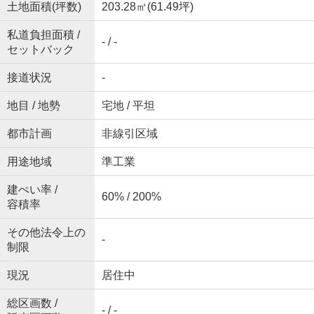
土地面積(坪数)
203.28㎡(61.49坪)
私道負担面積 /
- / -
セットバック
接道状況
-
地目 / 地勢
宅地 / 平坦
都市計画
非線引区域
用途地域
準工業
建ぺい率 /
60% / 200%
容積率
その他法令上の
-
制限
現況
居住中
総区画数 /
- / -