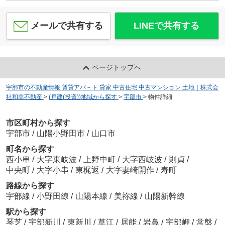
メールで共有する
LINEで共有する
ページトップへ
宇部市の不動産情報 賃貸アパ－ト 貸家 中古住宅 中古マンション 土地｜株式会
社和幸不動産
>
(戸建(投資))地域から探す
>
宇部市
>
物件詳細
市区町村から探す
宇部市
/
山陽小野田市
/
山口市
町名から探す
西小串
/
大字東岐波
/
上野中町
/
大字西岐波
/
則貞
/
中央町
/
大字小串
/
東梶返
/
大字妻崎開作
/
寿町
路線から探す
宇部線
/
小野田線
/
山陽本線
/
美祢線
/
山陽新幹線
駅から探す
琴芝
/
宇部新川
/
東新川
/
草江
/
居能
/
岩鼻
/
宇部岬
/
常盤
/