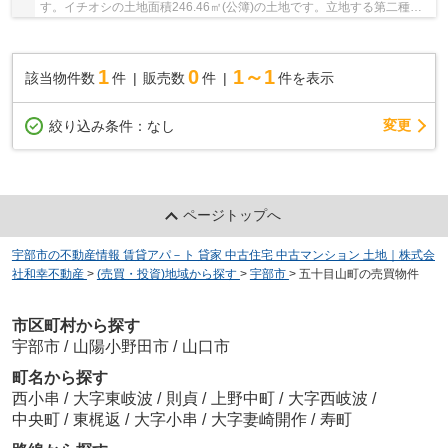
す。イチオシの土地面積246.46㎡(公簿)の土地です。立地する第二種中
高層住居専用地域は、1500㎡までの物品販売を含...
1
0
1～1
該当物件数
件
販売数
件
件を表示
変更
絞り込み条件：
なし
ページトップへ
宇部市の不動産情報 賃貸アパ－ト 貸家 中古住宅 中古マンション 土地｜株式会
社和幸不動産
>
(売買・投資)地域から探す
>
宇部市
>
五十目山町の売買物件
市区町村から探す
宇部市
/
山陽小野田市
/
山口市
町名から探す
西小串
/
大字東岐波
/
則貞
/
上野中町
/
大字西岐波
/
中央町
/
東梶返
/
大字小串
/
大字妻崎開作
/
寿町