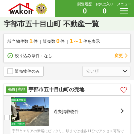
閲覧履歴
お気に入り
メニュー
0
0
宇部市五十目山町 不動産一覧
1
0
1～1
該当物件数
件
販売数
件
件を表示
変更
絞り込み条件：
なし
販売物件のみ
宇部市五十目山町の売地
売買 | 売地
過去掲載物件
宇部市エリアの新居にピッタリ。駅までは徒歩11分でアクセス可能で