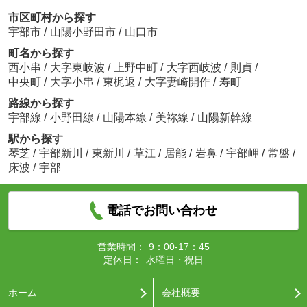
市区町村から探す
宇部市
/
山陽小野田市
/
山口市
町名から探す
西小串
/
大字東岐波
/
上野中町
/
大字西岐波
/
則貞
/
中央町
/
大字小串
/
東梶返
/
大字妻崎開作
/
寿町
路線から探す
宇部線
/
小野田線
/
山陽本線
/
美祢線
/
山陽新幹線
駅から探す
琴芝
/
宇部新川
/
東新川
/
草江
/
居能
/
岩鼻
/
宇部岬
/
常盤
/
床波
/
宇部
電話でお問い合わせ
営業時間：
9：00-17：45
定休日：
水曜日・祝日
ホーム
会社概要