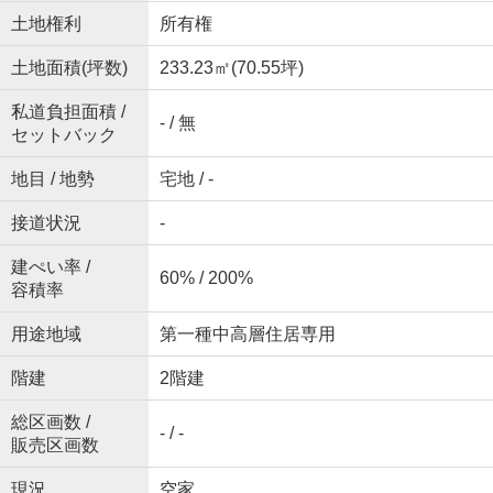
土地権利
所有権
土地面積(坪数)
233.23㎡(70.55坪)
私道負担面積 /
- / 無
セットバック
地目 / 地勢
宅地 / -
接道状況
-
建ぺい率 /
60% / 200%
容積率
用途地域
第一種中高層住居専用
階建
2階建
総区画数 /
- / -
販売区画数
現況
空家