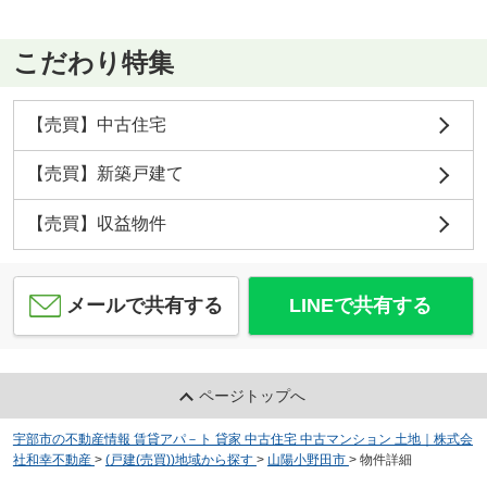
こだわり特集
【売買】中古住宅
【売買】新築戸建て
【売買】収益物件
メールで共有する
LINEで共有する
ページトップへ
宇部市の不動産情報 賃貸アパ－ト 貸家 中古住宅 中古マンション 土地｜株式会
社和幸不動産
>
(戸建(売買))地域から探す
>
山陽小野田市
>
物件詳細