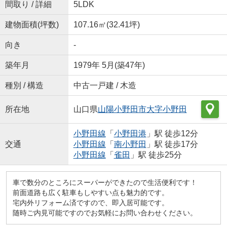
間取り / 詳細
5LDK
建物面積(坪数)
107.16㎡(32.41坪)
向き
-
築年月
1979年 5月(築47年)
種別 / 構造
中古一戸建 / 木造
所在地
山口県
山陽小野田市
大字小野田
小野田線
「
小野田港
」駅 徒歩12分
交通
小野田線
「
南小野田
」駅 徒歩17分
小野田線
「
雀田
」駅 徒歩25分
車で数分のところにスーパーができたので生活便利です！
前面道路も広く駐車もしやすい点も魅力的です。
宅内外リフォーム済ですので、即入居可能です。
随時ご内見可能ですのでお気軽にお問い合わせください。