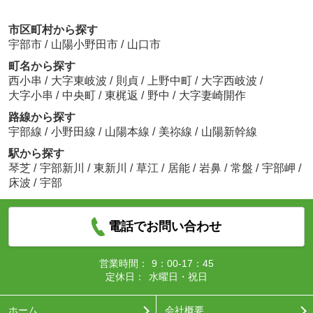
市区町村から探す
宇部市
/
山陽小野田市
/
山口市
町名から探す
西小串
/
大字東岐波
/
則貞
/
上野中町
/
大字西岐波
/
大字小串
/
中央町
/
東梶返
/
野中
/
大字妻崎開作
路線から探す
宇部線
/
小野田線
/
山陽本線
/
美祢線
/
山陽新幹線
駅から探す
琴芝
/
宇部新川
/
東新川
/
草江
/
居能
/
岩鼻
/
常盤
/
宇部岬
/
床波
/
宇部
電話でお問い合わせ
営業時間：
9：00-17：45
定休日：
水曜日・祝日
ホーム
会社概要