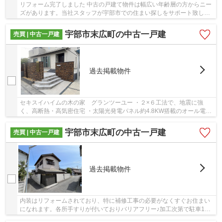
リフォーム完了しました 中古の戸建て物件は幅広い年齢層の方からニー
ズがあります。当社スタッフが宇部市での住まい探しをサポート致しま
すので、まずはお気軽にお問い合わせください...
宇部市末広町の中古一戸建
売買 | 中古一戸建
過去掲載物件
セキスイハイムの木の家 グランツーユー ・２×６工法で、地震に強
く、高断熱・高気密住宅 ・太陽光発電パネル約4.8KW搭載のオール電化
住宅 ・南道路で明るく、閑静な住宅地 ・60年サ...
宇部市末広町の中古一戸建
売買 | 中古一戸建
過去掲載物件
内装はリフォームされており、特に補修工事の必要がなくすぐお住まい
になれます。各所手すりが付いておりバリアフリー♪加工次第で駐車1台
可能です。二世帯でも十分生活できる広さのお...