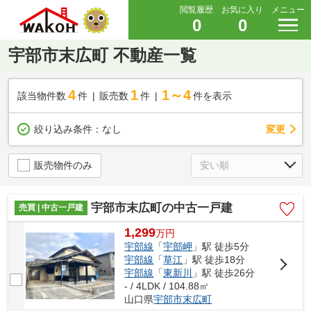
閲覧履歴
お気に入り
メニュー
0
0
宇部市末広町 不動産一覧
4
1
1～4
該当物件数
件
販売数
件
件を表示
変更
絞り込み条件：
なし
販売物件のみ
宇部市末広町の中古一戸建
売買 | 中古一戸建
1,299
万
円
宇部線
「
宇部岬
」駅 徒歩5分
宇部線
「
草江
」駅 徒歩18分
宇部線
「
東新川
」駅 徒歩26分
- / 4LDK / 104.88㎡
山口県
宇部市
末広町