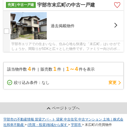
宇部市末広町の中古一戸建
売買 | 中古一戸建
過去掲載物件
宇部市エリアでの住まいなら、住み心地も快適な「末広町」はいかがで
しょうか。間取りが5DKと広々とした物件です。ファミリー向けのポイ
ントとして、宇部市立恩田小学校が徒歩15分のと...
4
1
1～4
該当物件数
件
販売数
件
件を表示
変更
絞り込み条件：
なし
ページトップへ
宇部市の不動産情報 賃貸アパ－ト 貸家 中古住宅 中古マンション 土地｜株式会
社和幸不動産
>
(売買・投資)地域から探す
>
宇部市
>
末広町の売買物件