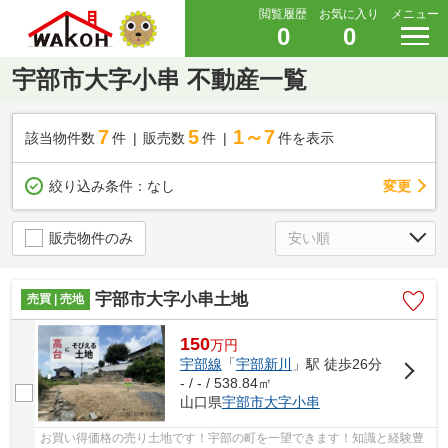
閲覧履歴
お気に入り
メニュー
0
0
宇部市大字小串 不動産一覧
7
5
1～7
該当物件数
件
販売数
件
件を表示
変更
絞り込み条件：
なし
販売物件のみ
宇部市大字小串土地
売買 | 売地
150
万
円
宇部線
「
宇部新川
」駅 徒歩26分
- / - / 538.84㎡
山口県
宇部市
大字小串
お買い得価格の売り土地です！宇部の町を一望できます！知識と経験豊