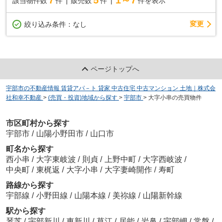
7
5
1～7
該当物件数
件
販売数
件
件を表示
変更
絞り込み条件：
なし
ページトップへ
宇部市の不動産情報 賃貸アパ－ト 貸家 中古住宅 中古マンション 土地｜株式会
社和幸不動産
>
(売買・投資)地域から探す
>
宇部市
>
大字小串の売買物件
市区町村から探す
宇部市
/
山陽小野田市
/
山口市
町名から探す
西小串
/
大字東岐波
/
則貞
/
上野中町
/
大字西岐波
/
中央町
/
東梶返
/
大字小串
/
大字妻崎開作
/
寿町
路線から探す
宇部線
/
小野田線
/
山陽本線
/
美祢線
/
山陽新幹線
駅から探す
琴芝
/
宇部新川
/
東新川
/
草江
/
居能
/
岩鼻
/
宇部岬
/
常盤
/