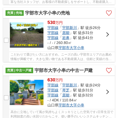
富な当社スタッフが、お客様の不動産探しをサポートし、不動産購入に
関する疑問にも適切にお応えいたします(#^^#)
宇部市大字小串の売地
売買 | 売地
530
万
円
宇部線
「
宇部新川
」駅 徒歩26分
宇部線
「
居能
」駅 徒歩31分
宇部線
「
岩鼻
」駅 徒歩41分
- / - / 260.80㎡
山口県
宇部市
大字小串
こだわりで選びたい方におすすめ。ニーズの高い宇部市エリアのお薦め
情報が満載です。大きな買い物である不動産購入は、信頼と実績の当社
にぜひお任せください。ご連絡をお待ちしてお...
宇部市大字小串の中古一戸建
売買 | 中古一戸建
630
万
円
宇部線
「
宇部新川
」駅 徒歩24分
宇部線
「
琴芝
」駅 徒歩31分
宇部線
「
居能
」駅 徒歩32分
- / 4DK / 110.84㎡
山口県
宇部市
大字小串
高台に立地していて風が気持ちよくスッキリとした空気です♪日常生活で
利用頻度の高い水回りだからこそ、使い勝手のいいシステムキッチンを