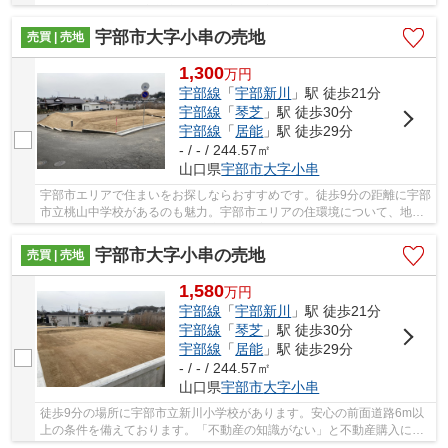
選んでみませんか♪宇部市エリアと宇部線宇部...
宇部市大字小串の売地
売買 | 売地
1,300
万
円
宇部線
「
宇部新川
」駅 徒歩21分
宇部線
「
琴芝
」駅 徒歩30分
宇部線
「
居能
」駅 徒歩29分
- / - / 244.57㎡
山口県
宇部市
大字小串
宇部市エリアで住まいをお探しならおすすめです。徒歩9分の距離に宇部
市立桃山中学校があるのも魅力。宇部市エリアの住環境について、地域
を知り尽くしているスタッフが適切にご案内い...
宇部市大字小串の売地
売買 | 売地
1,580
万
円
宇部線
「
宇部新川
」駅 徒歩21分
宇部線
「
琴芝
」駅 徒歩30分
宇部線
「
居能
」駅 徒歩29分
- / - / 244.57㎡
山口県
宇部市
大字小串
徒歩9分の場所に宇部市立新川小学校があります。安心の前面道路6m以
上の条件を備えております。「不動産の知識がない」と不動産購入に関
して不安をお持ちではありませんか。当社スタッ...