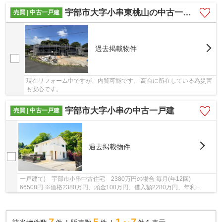
宇部市大字小串東桃山の中古一戸建
売買 | 中古一戸建
過去掲載物件
現在リフォーム中ですが、内覧可能です。 高台に所在している為災害
も安心です。
宇部市大字小串の中古一戸建
売買 | 中古一戸建
過去掲載物件
一戸建て) 宇部市小串中古住宅 2380万円の場合 毎月(年12回)
66508円 ※価格2380万円、頭金100万円、借入額2280万円、年利
1.2％、固定金利、返済期間35年 洋風でおしゃれな戸建てで...