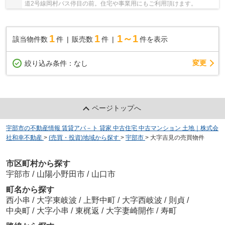
道2号線岡村バス停目の前。住宅や事業用にもご利用頂けます。
1
1
1～1
該当物件数
件
販売数
件
件を表示
変更
絞り込み条件：
なし
ページトップへ
宇部市の不動産情報 賃貸アパ－ト 貸家 中古住宅 中古マンション 土地｜株式会
社和幸不動産
>
(売買・投資)地域から探す
>
宇部市
>
大字吉見の売買物件
市区町村から探す
宇部市
/
山陽小野田市
/
山口市
町名から探す
西小串
/
大字東岐波
/
上野中町
/
大字西岐波
/
則貞
/
中央町
/
大字小串
/
東梶返
/
大字妻崎開作
/
寿町