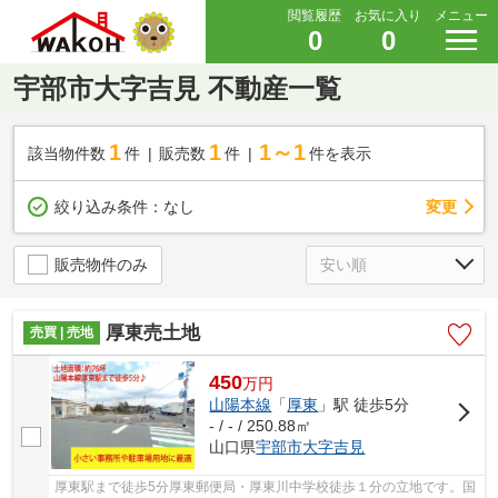
閲覧履歴
お気に入り
メニュー
0
0
宇部市大字吉見 不動産一覧
1
1
1～1
該当物件数
件
販売数
件
件を表示
変更
絞り込み条件：
なし
販売物件のみ
厚東売土地
売買 | 売地
450
万
円
山陽本線
「
厚東
」駅 徒歩5分
- / - / 250.88㎡
山口県
宇部市
大字吉見
厚東駅まで徒歩5分厚東郵便局・厚東川中学校徒歩１分の立地です。国