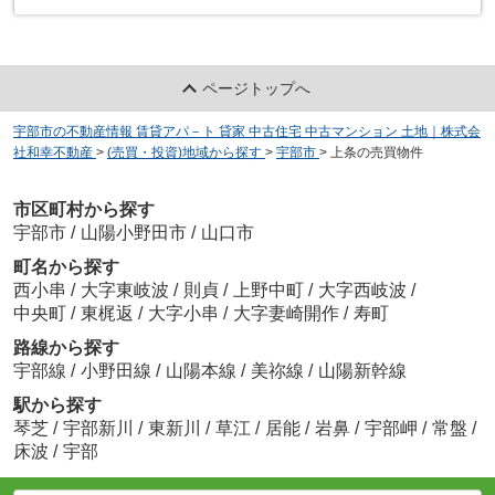
ページトップへ
宇部市の不動産情報 賃貸アパ－ト 貸家 中古住宅 中古マンション 土地｜株式会
社和幸不動産
>
(売買・投資)地域から探す
>
宇部市
>
上条の売買物件
市区町村から探す
宇部市
/
山陽小野田市
/
山口市
町名から探す
西小串
/
大字東岐波
/
則貞
/
上野中町
/
大字西岐波
/
中央町
/
東梶返
/
大字小串
/
大字妻崎開作
/
寿町
路線から探す
宇部線
/
小野田線
/
山陽本線
/
美祢線
/
山陽新幹線
駅から探す
琴芝
/
宇部新川
/
東新川
/
草江
/
居能
/
岩鼻
/
宇部岬
/
常盤
/
床波
/
宇部