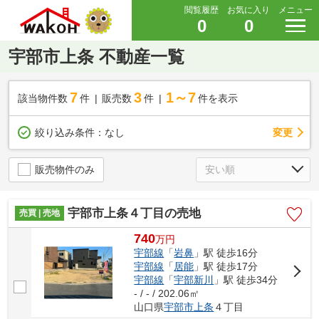
閲覧履歴
お気に入り
メニュー
0
0
宇部市上条 不動産一覧
7
3
1～7
該当物件数
件
販売数
件
件を表示
変更
絞り込み条件：
なし
販売物件のみ
宇部市上条４丁目の売地
売買 | 売地
740
万
円
宇部線
「
岩鼻
」駅 徒歩16分
宇部線
「
居能
」駅 徒歩17分
宇部線
「
宇部新川
」駅 徒歩34分
- / - / 202.06㎡
山口県
宇部市
上条
４丁目