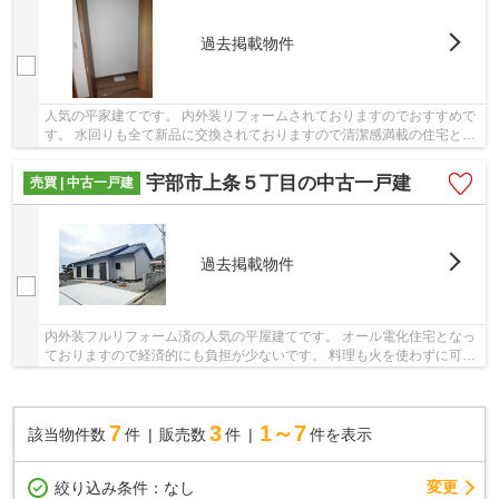
過去掲載物件
人気の平家建てです。 内外装リフォームされておりますのでおすすめで
す。 水回りも全て新品に交換されておりますので清潔感満載の住宅とな
っております。 間口の加工もされております...
宇部市上条５丁目の中古一戸建
売買 | 中古一戸建
過去掲載物件
内外装フルリフォーム済の人気の平屋建てです。 オール電化住宅となっ
ておりますので経済的にも負担が少ないです。 料理も火を使わずに可能
ですので、小さいお子様のいらっしゃるご家...
7
3
1～7
該当物件数
件
販売数
件
件を表示
変更
絞り込み条件：
なし