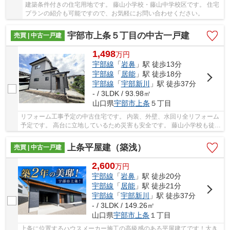
建築条件付きの住宅用地です。 藤山小学校・藤山中学校区です。 住宅
プランの紹介も可能ですので、お気軽にお問い合わせください。
宇部市上条５丁目の中古一戸建
売買 | 中古一戸建
1,498
万
円
宇部線
「
岩鼻
」駅 徒歩13分
宇部線
「
居能
」駅 徒歩18分
宇部線
「
宇部新川
」駅 徒歩37分
- / 3LDK / 93.98㎡
山口県
宇部市
上条
５丁目
リフォーム工事予定の中古住宅です。 内装、外壁、水回り全リフォーム
予定です。 高台に立地しているため災害も安全です。 藤山小学校も徒歩
７分ですので、お子様にいるご家庭にもおす...
上条平屋建（築浅）
売買 | 中古一戸建
2,600
万
円
宇部線
「
岩鼻
」駅 徒歩20分
宇部線
「
居能
」駅 徒歩21分
宇部線
「
宇部新川
」駅 徒歩37分
- / 3LDK / 149.26㎡
山口県
宇部市
上条
１丁目
上条に位置するハウスメーカー施工の高級感のある平屋建てです！大き