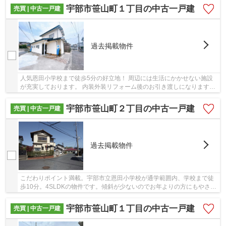
宇部市笹山町１丁目の中古一戸建
売買 | 中古一戸建
過去掲載物件
人気恩田小学校まで徒歩5分の好立地！ 周辺には生活にかかせない施設
が充実しております。 内装外装リフォーム後のお引き渡しになります。
水回りの、浴槽とトイレ洗面台新調予定です。
宇部市笹山町２丁目の中古一戸建
売買 | 中古一戸建
過去掲載物件
こだわりポイント満載。宇部市立恩田小学校が通学範囲内、学校まで徒
歩10分。4SLDKの物件です。傾斜が少ないのでお年よりの方にもやさし
い平坦地です。当社では宇部線宇部岬周辺の売買...
宇部市笹山町１丁目の中古一戸建
売買 | 中古一戸建