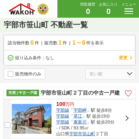
閲覧履歴
お気に入り
メニュー
0
0
宇部市笹山町 不動産一覧
6
1
1～6
該当物件数
件
販売数
件
件を表示
変更
絞り込み条件：
なし
販売物件のみ
宇部市笹山町２丁目の中古一戸建
売買 | 中古一戸建
100
万
円
宇部線
「
宇部岬
」駅 徒歩8分
宇部線
「
草江
」駅 徒歩19分
宇部線
「
東新川
」駅 徒歩20分
- / 5DK / 93.95㎡
山口県
宇部市
笹山町
２丁目