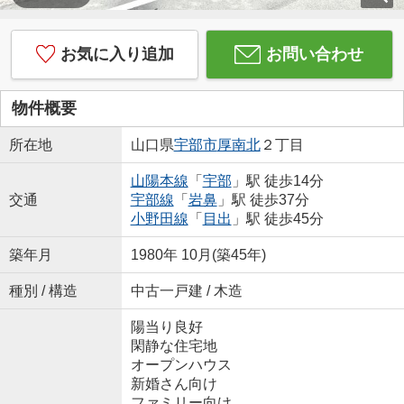
お気に入り追加
お問い合わせ
物件概要
所在地
山口県
宇部市
厚南北
２丁目
山陽本線
「
宇部
」駅 徒歩14分
交通
宇部線
「
岩鼻
」駅 徒歩37分
小野田線
「
目出
」駅 徒歩45分
築年月
1980年 10月(築45年)
種別 / 構造
中古一戸建 / 木造
陽当り良好
閑静な住宅地
オープンハウス
新婚さん向け
ファミリー向け