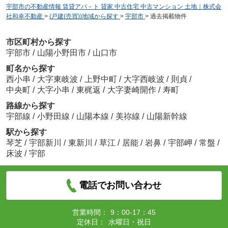
宇部市の不動産情報 賃貸アパ－ト 貸家 中古住宅 中古マンション 土地｜株式会
社和幸不動産
>
(戸建(売買))地域から探す
>
宇部市
>
過去掲載物件
市区町村から探す
宇部市
/
山陽小野田市
/
山口市
町名から探す
西小串
/
大字東岐波
/
上野中町
/
大字西岐波
/
則貞
/
中央町
/
大字小串
/
東梶返
/
大字妻崎開作
/
寿町
路線から探す
宇部線
/
小野田線
/
山陽本線
/
美祢線
/
山陽新幹線
駅から探す
琴芝
/
宇部新川
/
東新川
/
草江
/
居能
/
岩鼻
/
宇部岬
/
常盤
/
床波
/
宇部
電話でお問い合わせ
営業時間：
9：00-17：45
定休日：
水曜日・祝日