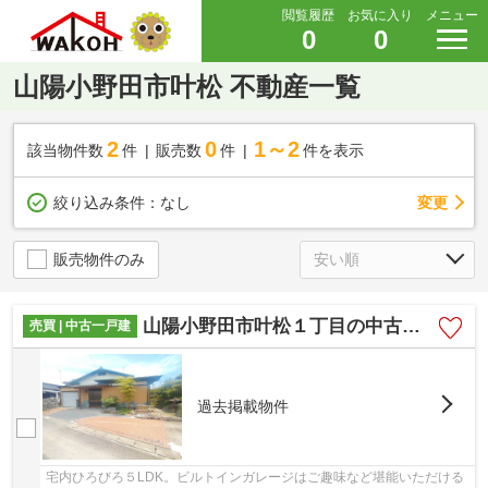
閲覧履歴
お気に入り
メニュー
0
0
山陽小野田市叶松 不動産一覧
2
0
1～2
該当物件数
件
販売数
件
件を表示
変更
絞り込み条件：
なし
販売物件のみ
山陽小野田市叶松１丁目の中古一戸建
売買 | 中古一戸建
過去掲載物件
宅内ひろびろ５LDK。ビルトインガレージはご趣味など堪能いただける