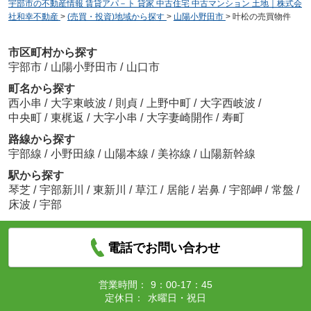
宇部市の不動産情報 賃貸アパ－ト 貸家 中古住宅 中古マンション 土地｜株式会
社和幸不動産
>
(売買・投資)地域から探す
>
山陽小野田市
>
叶松の売買物件
市区町村から探す
宇部市
/
山陽小野田市
/
山口市
町名から探す
西小串
/
大字東岐波
/
則貞
/
上野中町
/
大字西岐波
/
中央町
/
東梶返
/
大字小串
/
大字妻崎開作
/
寿町
路線から探す
宇部線
/
小野田線
/
山陽本線
/
美祢線
/
山陽新幹線
駅から探す
琴芝
/
宇部新川
/
東新川
/
草江
/
居能
/
岩鼻
/
宇部岬
/
常盤
/
床波
/
宇部
電話でお問い合わせ
営業時間：
9：00-17：45
定休日：
水曜日・祝日