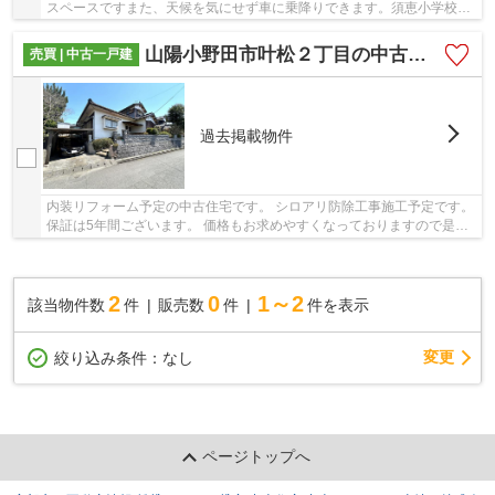
スペースですまた、天候を気にせず車に乗降りできます。須恵小学校ま
で徒歩7分の近距離も魅力的です。
山陽小野田市叶松２丁目の中古一戸建
売買 | 中古一戸建
過去掲載物件
内装リフォーム予定の中古住宅です。 シロアリ防除工事施工予定です。
保証は5年間ございます。 価格もお求めやすくなっておりますので是非
お気軽にお問い合わせください。
2
0
1～2
該当物件数
件
販売数
件
件を表示
変更
絞り込み条件：
なし
ページトップへ