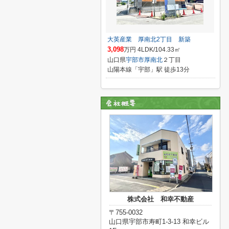
大英産業 厚南北2丁目 新築
3,098
万円 4LDK/104.33㎡
山口県
宇部市
厚南北
２丁目
山陽本線「宇部」駅 徒歩13分
株式会社 和幸不動産
〒755-0032
山口県宇部市寿町1-3-13 和幸ビル