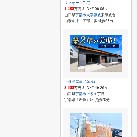
リフォーム住宅
1,280
万円 3LDK/108.96㎡
山口県
宇部市
大字際波
東際波台
山陽本線「宇部」駅 徒歩28分
上条平屋建（築浅）
2,600
万円 3LDK/149.26㎡
山口県
宇部市
上条
１丁目
宇部線「岩鼻」駅 徒歩20分