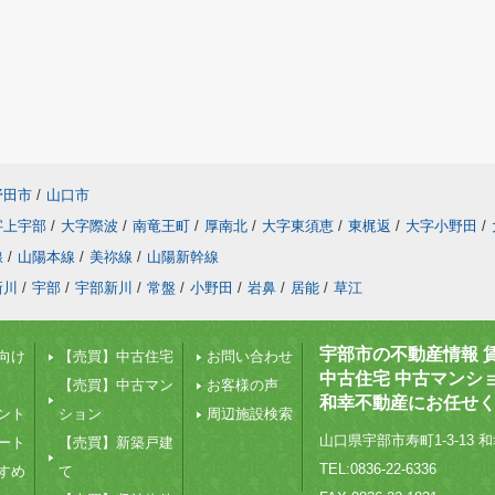
野田市
/
山口市
字上宇部
/
大字際波
/
南竜王町
/
厚南北
/
大字東須恵
/
東梶返
/
大字小野田
/
線
/
山陽本線
/
美祢線
/
山陽新幹線
新川
/
宇部
/
宇部新川
/
常盤
/
小野田
/
岩鼻
/
居能
/
草江
宇部市の不動産情報 
向け
【売買】中古住宅
お問い合わせ
中古住宅 中古マンシ
【売買】中古マン
お客様の声
和幸不動産にお任せ
ント
ション
周辺施設検索
山口県宇部市寿町1-3-13 和
ート
【売買】新築戸建
TEL:0836-22-6336
すめ
て