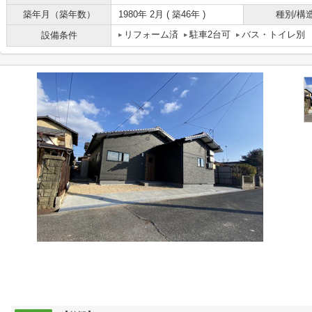
築年月（築年数）
1980年 2月 ( 築46年 )
種別/構
リフォーム済
駐車2台可
バス・トイレ別
設備条件