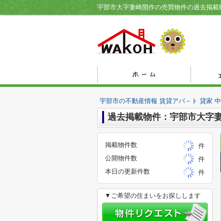
宇部市の不動産情報 賃貸アパ－ト 貸家 
過去掲載物件：宇部市大字
掲載物件数
件
公開物件数
件
本日の更新件数
件
▼ご希望の住まいをお探しします