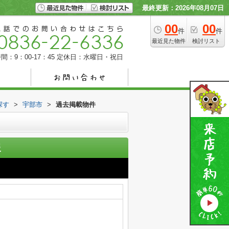
最終更新：2026年08月07日
00
00
件
件
最近見た物件
検討リスト
間：9：00-17：45
定休日：水曜日・祝日
探す
>
宇部市
>
過去掲載物件
報