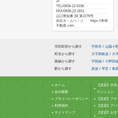
1F
TEL/0836-22-6336
FAX/0836-22-1831
山口県知事 (9) 第2279号
自社ホ－ムペ－ジ https://和幸
不動産.com
市区町村から探す
宇部市
/
山陽小
町名から探す
大字西岐波
/
大
路線から探す
宇部線
/
小野田
駅から探す
床波
/
琴芝
/
東
ホーム
【賃貸】学生
会社概要
マンション
プライバシーポリシー
【賃貸】テナ
利用規約
【賃貸】アパ
サイトマップ
【賃貸】おす