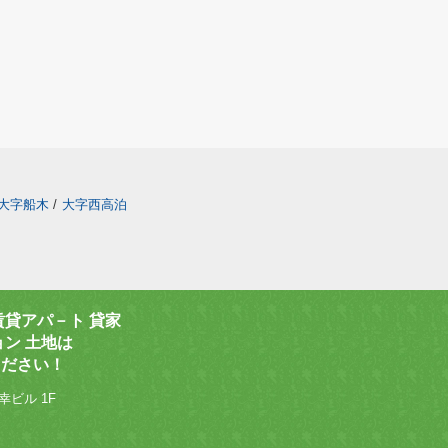
大字船木
/
大字西高泊
賃貸アパ－ト 貸家
ョン 土地は
ください！
幸ビル 1F