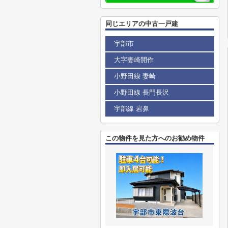
同じエリアの中古一戸建
宇部市
大字妻崎開作
小野田線 妻崎
小野田線 長門長沢
宇部線 岩鼻
この物件を見た方へのお勧め物件