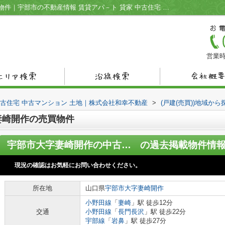
宇部市大字妻崎開作の売買物件の過去掲載物件｜宇部市の不動産情報 賃貸アパ－ト 貸家 中古住宅 中古マンション 土地｜株式会社和幸不動産
営業時
中古住宅 中古マンション 土地｜株式会社和幸不動産
>
(戸建(売買))地域から
妻崎開作の売買物件
宇部市大字妻崎開作の中古一戸建
の過去掲載物件情
現況の確認はお気軽にお問い合わせください。
所在地
山口県
宇部市
大字妻崎開作
小野田線
「
妻崎
」駅 徒歩12分
交通
小野田線
「
長門長沢
」駅 徒歩22分
宇部線
「
岩鼻
」駅 徒歩27分