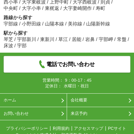
西小串
/
大字東岐波
/
上野中町
/
大字西岐波
/
則貞
/
中央町
/
大字小串
/
東梶返
/
大字妻崎開作
/
寿町
路線から探す
宇部線
/
小野田線
/
山陽本線
/
美祢線
/
山陽新幹線
駅から探す
琴芝
/
宇部新川
/
東新川
/
草江
/
居能
/
岩鼻
/
宇部岬
/
常盤
/
床波
/
宇部
電話でお問い合わせ
営業時間：
9：00-17：45
定休日：
水曜日・祝日
ホーム
会社概要
お問い合わせ
来店予約
プライバシーポリシー
利用規約
アクセスマップ
PCサイト