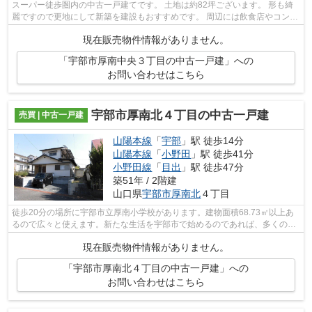
スーパー徒歩圏内の中古一戸建てです。 土地は約82坪ございます。 形も綺
麗ですので更地にして新築を建設もおすすめです。 周辺には飲食店やコンビ
ニなどが充実しておりますので快適住...
現在販売物件情報がありません。
「宇部市厚南中央３丁目の中古一戸建」への
お問い合わせはこちら
宇部市厚南北４丁目の中古一戸建
売買 | 中古一戸建
山陽本線
「
宇部
」駅 徒歩14分
山陽本線
「
小野田
」駅 徒歩41分
小野田線
「
目出
」駅 徒歩47分
築51年 / 2階建
山口県
宇部市
厚南北
４丁目
徒歩20分の場所に宇部市立厚南小学校があります。建物面積68.73㎡以上あ
るので広々と使えます。新たな生活を宇部市で始めるのであれば、多くの不
動産情報を取り扱っている当社までご連...
現在販売物件情報がありません。
「宇部市厚南北４丁目の中古一戸建」への
お問い合わせはこちら