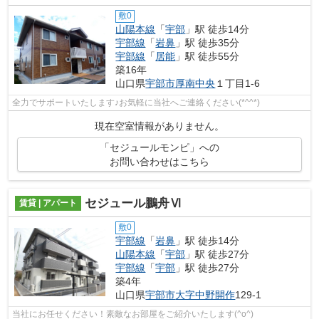
敷0
山陽本線
「
宇部
」駅 徒歩14分
宇部線
「
岩鼻
」駅 徒歩35分
宇部線
「
居能
」駅 徒歩55分
築16年
山口県
宇部市
厚南中央
１丁目1-6
全力でサポートいたします♪お気軽に当社へご連絡ください(*^^*)
現在空室情報がありません。
「セジュールモンピ」への
お問い合わせはこちら
セジュール鵬舟Ⅵ
賃貸 | アパート
敷0
宇部線
「
岩鼻
」駅 徒歩14分
山陽本線
「
宇部
」駅 徒歩27分
宇部線
「
宇部
」駅 徒歩27分
築4年
山口県
宇部市
大字中野開作
129-1
当社にお任せください！素敵なお部屋をご紹介いたします(^o^)