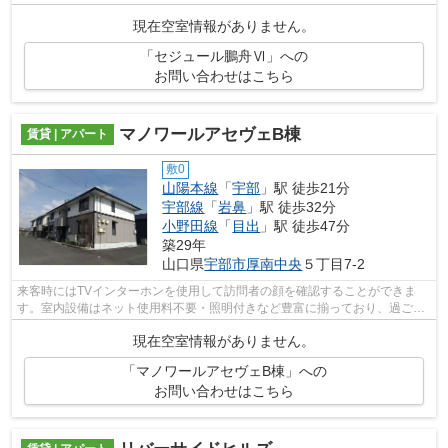
現在空室情報がありません。
「セジュール鵬舟Ⅵ」への
お問い合わせはこちら
マノワールアセヴェB棟
賃貸 | アパート
敷0
山陽本線
「
宇部
」駅 徒歩21分
宇部線
「
岩鼻
」駅 徒歩32分
小野田線
「
目出
」駅 徒歩47分
築29年
山口県
宇部市
厚南中央
５丁目7-2
来客時にはTVインターホンを使用して訪問者の顔を確認することができま
す。室内設備はネット使用料不要・照明付きなど豊富に揃っており、過ごし
やすいお部屋になっております。こちら...
現在空室情報がありません。
「マノワールアセヴェB棟」への
お問い合わせはこちら