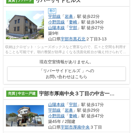
リバーサイドヒルズ
賃貸 | アパート
敷0
宇部線
「
岩鼻
」駅 徒歩22分
小野田線
「
妻崎
」駅 徒歩34分
山陽本線
「
宇部
」駅 徒歩27分
築9年
山口県
宇部市
黒石北
２丁目3-13
収納はクロゼット・シューズボックスなど豊富なので、広々と空間を利用す
ることも可能です。朝の整髪が効率よくなる洗面化粧台が備え付けられてい
ます。こちらは月々の家賃が5.85万円...
現在空室情報がありません。
「リバーサイドヒルズ 」への
お問い合わせはこちら
宇部市厚南中央３丁目の中古一戸建
売買 | 中古一戸建
山陽本線
「
宇部
」駅 徒歩17分
宇部線
「
岩鼻
」駅 徒歩29分
小野田線
「
妻崎
」駅 徒歩47分
築45年 / 2階建
山口県
宇部市
厚南中央
３丁目