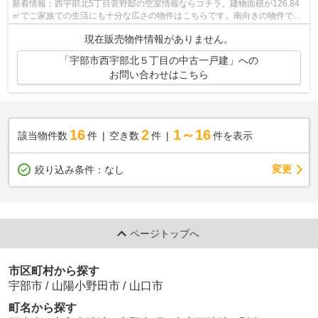
新着情報：西宇部北5丁目菅野邸の空室情報ならコチラ。建物面積が126.84
㎡でご家族での生活にも十分な広さの物件はこちらです。南向きの物件で
す。室内の環境も良好な、住みよい中古の...
現在販売物件情報がありません。
「宇部市西宇部北５丁目の中古一戸建」への
お問い合わせはこちら
16
2
1～16
該当物件数
件
空き数
件
件を表示
変更
絞り込み条件：
なし
ページトップへ
市区町村から探す
宇部市
/
山陽小野田市
/
山口市
町名から探す