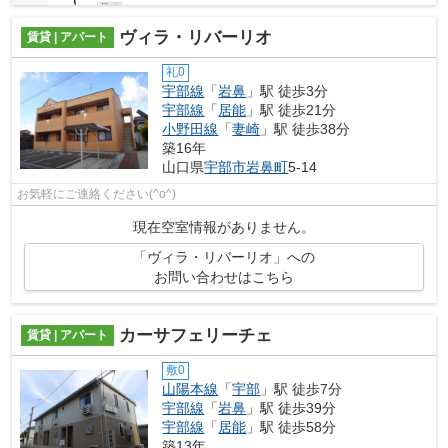
ヴィラ・リバーリオ
賃貸 | アパート
礼0
宇部線
「
岩鼻
」駅 徒歩3分
宇部線
「
居能
」駅 徒歩21分
小野田線
「
妻崎
」駅 徒歩38分
築16年
山口県
宇部市
岩鼻町
5-14
お気軽にご連絡ください(^o^)
現在空室情報がありません。
「ヴィラ・リバーリオ」への
お問い合わせはこちら
カーサフェリーチェ
賃貸 | アパート
敷0
山陽本線
「
宇部
」駅 徒歩7分
宇部線
「
岩鼻
」駅 徒歩39分
宇部線
「
居能
」駅 徒歩58分
築13年