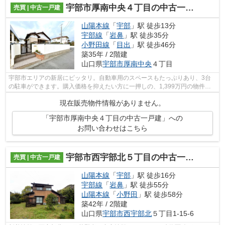
宇部市厚南中央４丁目の中古一戸建
売買 | 中古一戸建
山陽本線
「
宇部
」駅 徒歩13分
宇部線
「
岩鼻
」駅 徒歩35分
小野田線
「
目出
」駅 徒歩46分
築35年 / 2階建
山口県
宇部市
厚南中央
４丁目
宇部市エリアの新居にピッタリ。自動車用のスペースもたっぷりあり、3台
の駐車ができます。購入価格を抑えたい方に一押しの、1,399万円の物件で
す。建物面積が128.06㎡でご家族での生...
現在販売物件情報がありません。
「宇部市厚南中央４丁目の中古一戸建」への
お問い合わせはこちら
宇部市西宇部北５丁目の中古一戸建
売買 | 中古一戸建
山陽本線
「
宇部
」駅 徒歩16分
宇部線
「
岩鼻
」駅 徒歩55分
山陽本線
「
小野田
」駅 徒歩58分
築42年 / 2階建
山口県
宇部市
西宇部北
５丁目1-15-6