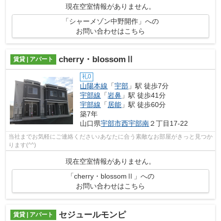
現在空室情報がありません。
「シャーメゾン中野開作」への
お問い合わせはこちら
cherry・blossomⅡ
賃貸 | アパート
礼0
山陽本線
「
宇部
」駅 徒歩7分
宇部線
「
岩鼻
」駅 徒歩41分
宇部線
「
居能
」駅 徒歩60分
築7年
山口県
宇部市
西宇部南
２丁目17-22
当社までお気軽にご連絡ください♪あなたに合う素敵なお部屋がきっと見つか
ります(^^)
現在空室情報がありません。
「cherry・blossomⅡ」への
お問い合わせはこちら
セジュールモンピ
賃貸 | アパート