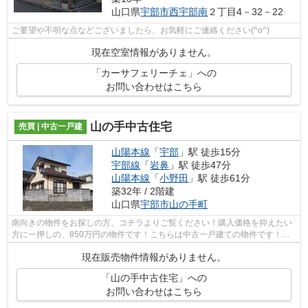
山口県
宇部市
西宇部南
２丁目4－32－22
ご要望や不明な点などございましたら、お気軽にご連絡ください(^o^)
現在空室情報がありません。
「カーサフェリーチェ」への
お問い合わせはこちら
山の手中古住宅
売買 | 中古一戸建
山陽本線
「
宇部
」駅 徒歩15分
宇部線
「
岩鼻
」駅 徒歩47分
山陽本線
「
小野田
」駅 徒歩61分
築32年 / 2階建
山口県
宇部市
山の手町
南向きの物件をお探しの方、コチラよりご覧ください！購入価格を抑えたい
方に一押しの、850万円の物件です！こちらは中古一戸建ての物件です！高
ニーズな25坪以上の建物面積を持つ物件...
現在販売物件情報がありません。
「山の手中古住宅」への
お問い合わせはこちら