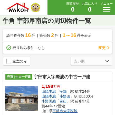
閲覧履歴
お気に入り
メニュー
0
0
牛角 宇部厚南店の周辺物件一覧
16
2
1～16
該当物件数
件
販売数
件
件を表示
変更
絞り込み条件：
なし
空室のみ
宇部市大字際波の中古一戸建
売買 | 中古一戸建
1,198
万円
山陽本線
「
宇部
」駅 徒歩24分
山陽本線
「
小野田
」駅 徒歩30分
小野田線
「
目出
」駅 徒歩37分
築44年 / 2階建
山口県
宇部市
大字際波