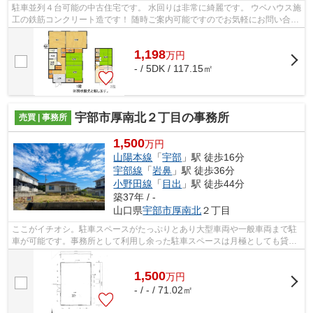
駐車並列４台可能の中古住宅です。 水回りは非常に綺麗です。 ウベハウス施
工の鉄筋コンクリート造です！ 随時ご案内可能ですのでお気軽にお問い合わ
せください。
1,198
万
円
- / 5DK / 117.15㎡
宇部市厚南北２丁目の事務所
売買 | 事務所
1,500
万円
山陽本線
「
宇部
」駅 徒歩16分
宇部線
「
岩鼻
」駅 徒歩36分
小野田線
「
目出
」駅 徒歩44分
築37年 / -
山口県
宇部市
厚南北
２丁目
ここがイチオシ。駐車スペースがたっぷりとあり大型車両や一般車両まで駐
車が可能です。事務所として利用し余った駐車スペースは月極としても貸し
出し可能です。また平屋建ての建物は...
1,500
万
円
- / - / 71.02㎡