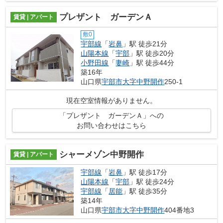
プレザント ガーデンＡ
賃貸 | アパート
敷0
宇部線
「
岩鼻
」駅 徒歩21分
山陽本線
「
宇部
」駅 徒歩20分
小野田線
「
妻崎
」駅 徒歩44分
築16年
山口県
宇部市
大字中野開作
250-1
現在空室情報がありません。
「プレザント ガーデンＡ」への
お問い合わせはこちら
シャーメゾン中野開作
賃貸 | アパート
宇部線
「
岩鼻
」駅 徒歩17分
山陽本線
「
宇部
」駅 徒歩24分
宇部線
「
居能
」駅 徒歩35分
築14年
山口県
宇部市
大字中野開作
404番地3