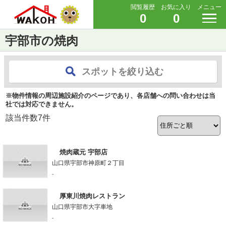
閲覧履歴
お気に入り
メニュー
0
0
宇部市の焼肉
スポットを絞り込む
※物件情報の周辺施設紹介のページであり、各店舗への問い合わせは当
社では対応できません。
該当件数
7
件
焼肉蔵元 宇部店
山口県宇部市神原町２丁目
-
厚東川焼肉レストラン
山口県宇部市大字車地
-