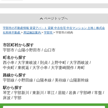
ページトップへ
宇部市の不動産情報 賃貸アパ－ト 貸家 中古住宅 中古マンション 土地｜株式会
社和幸不動産
>
周辺施設案内
>
宇部市
>
宇部市の焼肉
市区町村から探す
宇部市
/
山陽小野田市
/
山口市
町名から探す
西小串
/
大字東岐波
/
則貞
/
上野中町
/
大字西岐波
/
中央町
/
東梶返
/
大字小串
/
大字妻崎開作
/
寿町
路線から探す
宇部線
/
小野田線
/
山陽本線
/
美祢線
/
山陽新幹線
駅から探す
琴芝
/
宇部新川
/
東新川
/
草江
/
居能
/
岩鼻
/
宇部岬
/
常盤
/
床波
/
宇部