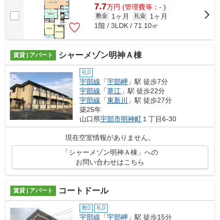
7.7
万
円
(管理費等：- )
1ヶ月
1ヶ月
敷金
礼金
1階 / 3LDK / 71.10㎡
シャーメゾン明神Ａ棟
賃貸 | アパート
礼0
宇部線
「
宇部岬
」駅 徒歩7分
宇部線
「
草江
」駅 徒歩22分
宇部線
「
東新川
」駅 徒歩27分
築25年
山口県
宇部市
明神町
１丁目6-30
現在空室情報がありません。
「シャーメゾン明神Ａ棟」への
お問い合わせはこちら
コートドール
賃貸 | アパート
敷0
礼0
宇部線
「
宇部岬
」駅 徒歩15分