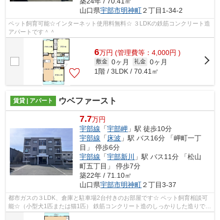
築24年 / 70.41㎡
山口県
宇部市
明神町
２丁目1-34-2
ペット飼育可能☆インターネット使用料無料☆ ３LDKの鉄筋コンクリート造
アパートです＾＾
6
万
円
(管理費等：4,000円 )
0ヶ月
0ヶ月
敷金
礼金
1階 / 3LDK / 70.41㎡
ウベファースト
賃貸 | アパート
7.7
万円
宇部線
「
宇部岬
」駅 徒歩10分
宇部線
「
床波
」駅 バス16分 「岬町一丁
目」 停歩6分
宇部線
「
宇部新川
」駅 バス11分 「松山
町五丁目」 停歩7分
築22年 / 71.10㎡
山口県
宇部市
明神町
２丁目3-37
都市ガスの３LDK、倉庫と駐車場2台付きのお部屋です☆ ペット飼育相談可
能☆（小型犬1匹または猫1匹） 鉄筋コンクリート造のしっかりした造りで安
心してお住まいただけます＾＾ ご内覧も...