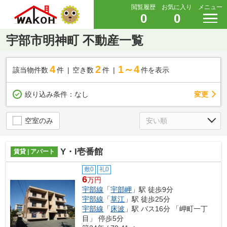
閲覧履歴
お気に入り
メニュー
0
0
宇部市明神町 不動産一覧
4
2
1～4
該当物件数
件
空き数
件
件を表示
変更
絞り込み条件：
なし
空室のみ
Y・I壱番館
賃貸 | アパート
敷0
礼0
6
万円
宇部線
「
宇部岬
」駅 徒歩9分
宇部線
「
草江
」駅 徒歩25分
宇部線
「
床波
」駅 バス16分 「岬町一丁
目」 停歩5分