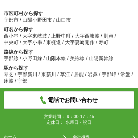
市区町村から探す
宇部市
/
山陽小野田市
/
山口市
町名から探す
西小串
/
大字東岐波
/
上野中町
/
大字西岐波
/
則貞
/
中央町
/
大字小串
/
東梶返
/
大字妻崎開作
/
寿町
路線から探す
宇部線
/
小野田線
/
山陽本線
/
美祢線
/
山陽新幹線
駅から探す
琴芝
/
宇部新川
/
東新川
/
草江
/
居能
/
岩鼻
/
宇部岬
/
常盤
/
床波
/
宇部
電話でお問い合わせ
営業時間：
9：00-17：45
定休日：
水曜日・祝日
ホーム
会社概要