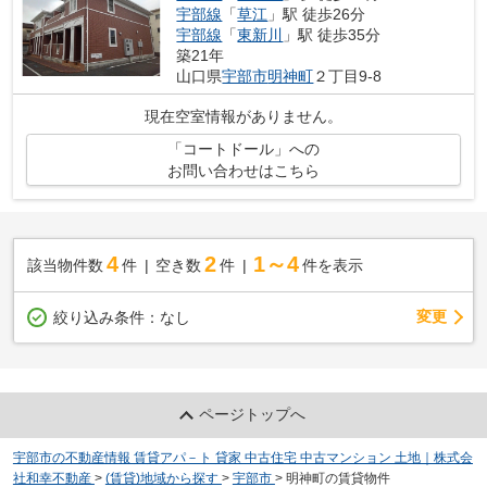
宇部線
「
草江
」駅 徒歩26分
宇部線
「
東新川
」駅 徒歩35分
築21年
山口県
宇部市
明神町
２丁目9-8
現在空室情報がありません。
「コートドール」への
お問い合わせはこちら
4
2
1～4
該当物件数
件
空き数
件
件を表示
変更
絞り込み条件：
なし
ページトップへ
宇部市の不動産情報 賃貸アパ－ト 貸家 中古住宅 中古マンション 土地｜株式会
社和幸不動産
>
(賃貸)地域から探す
>
宇部市
>
明神町の賃貸物件