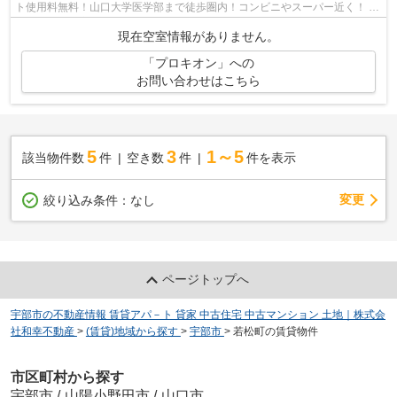
ト使用料無料！山口大学医学部まで徒歩圏内！コンビニやスーパー近く！ 詳
細は和幸不動産0836-22-6336へお気軽...
現在空室情報がありません。
「プロキオン」への
お問い合わせはこちら
5
3
1～5
該当物件数
件
空き数
件
件を表示
変更
絞り込み条件：
なし
ページトップへ
宇部市の不動産情報 賃貸アパ－ト 貸家 中古住宅 中古マンション 土地｜株式会
社和幸不動産
>
(賃貸)地域から探す
>
宇部市
>
若松町の賃貸物件
市区町村から探す
宇部市
/
山陽小野田市
/
山口市