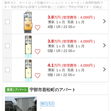
都市ガス、オートロック完備のマンション☆ インターネット使用料無料で
す！ 現在空室のお部屋でもR8年春にご入居のご予約が可能です！ 詳細は和
幸不動産へお気軽にお問い合わせくださ...
3.8
万
円
(管理費等：4,000円 )
1ヶ月
1ヶ月
敷金
礼金
4階 / 1R / 22.05㎡
3.8
万
円
(管理費等：4,000円 )
1ヶ月
1ヶ月
敷金
礼金
5階 / 1R / 22.05㎡
4.1
万
円
(管理費等：4,000円 )
1ヶ月
1ヶ月
敷金
礼金
9階 / 1K / 22.05㎡
宇部市若松町のアパート
賃貸 | アパート
敷0
礼0
-