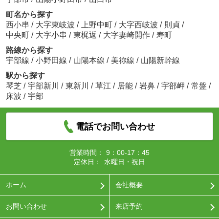
町名から探す
西小串
/
大字東岐波
/
上野中町
/
大字西岐波
/
則貞
/
中央町
/
大字小串
/
東梶返
/
大字妻崎開作
/
寿町
路線から探す
宇部線
/
小野田線
/
山陽本線
/
美祢線
/
山陽新幹線
駅から探す
琴芝
/
宇部新川
/
東新川
/
草江
/
居能
/
岩鼻
/
宇部岬
/
常盤
/
床波
/
宇部
電話でお問い合わせ
営業時間：
9：00-17：45
定休日：
水曜日・祝日
ホーム
会社概要
お問い合わせ
来店予約