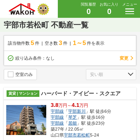
閲覧履歴
お気に入り
メニュー
0
0
宇部市若松町 不動産一覧
5
3
1～5
該当物件数
件
空き数
件
件を表示
変更
絞り込み条件：
なし
空室のみ
ハーバード・アイビー・スクエア
賃貸 | マンション
3.8
4.1
万円～
万円
宇部線
「
宇部新川
」駅 徒歩6分
宇部線
「
琴芝
」駅 徒歩16分
宇部線
「
居能
」駅 徒歩23分
築27年 / 22.05㎡
山口県
宇部市
若松町
5-24