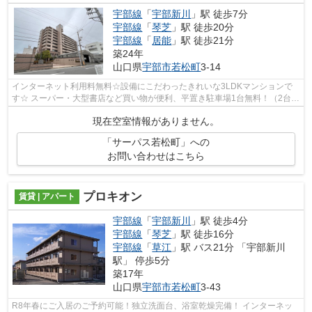
宇部線
「
宇部新川
」駅 徒歩7分
宇部線
「
琴芝
」駅 徒歩20分
宇部線
「
居能
」駅 徒歩21分
築24年
山口県
宇部市
若松町
3-14
インターネット利用料無料☆設備にこだわったきれいな3LDKマンションで
す☆ スーパー・大型書店など買い物が便利、平置き駐車場1台無料！（2台目
相談可） ご内覧も可能ですので、お気軽...
現在空室情報がありません。
「サーパス若松町」への
お問い合わせはこちら
プロキオン
賃貸 | アパート
宇部線
「
宇部新川
」駅 徒歩4分
宇部線
「
琴芝
」駅 徒歩16分
宇部線
「
草江
」駅 バス21分 「宇部新川
駅」 停歩5分
築17年
山口県
宇部市
若松町
3-43
R8年春にご入居のご予約可能！独立洗面台、浴室乾燥完備！ インターネッ