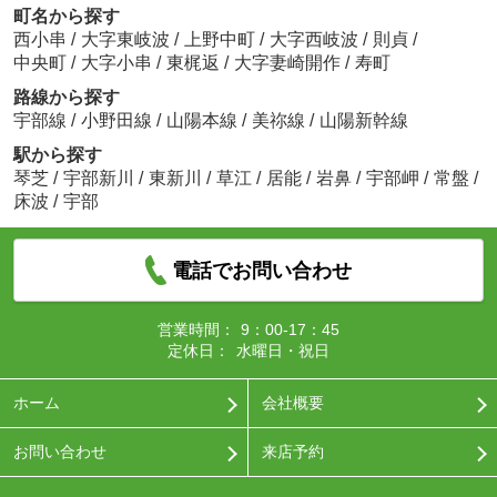
町名から探す
西小串
/
大字東岐波
/
上野中町
/
大字西岐波
/
則貞
/
中央町
/
大字小串
/
東梶返
/
大字妻崎開作
/
寿町
路線から探す
宇部線
/
小野田線
/
山陽本線
/
美祢線
/
山陽新幹線
駅から探す
琴芝
/
宇部新川
/
東新川
/
草江
/
居能
/
岩鼻
/
宇部岬
/
常盤
/
床波
/
宇部
電話でお問い合わせ
営業時間：
9：00-17：45
定休日：
水曜日・祝日
ホーム
会社概要
お問い合わせ
来店予約