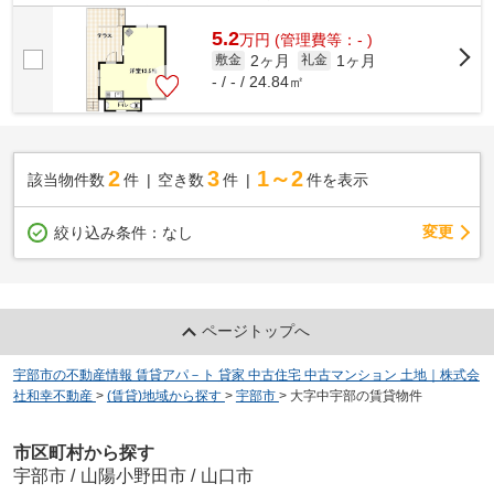
さいませ！ 和幸不動産0836-22-6336
5.2
万
円
(管理費等：- )
2ヶ月
1ヶ月
敷金
礼金
- / - / 24.84㎡
2
3
1～2
該当物件数
件
空き数
件
件を表示
変更
絞り込み条件：
なし
ページトップへ
宇部市の不動産情報 賃貸アパ－ト 貸家 中古住宅 中古マンション 土地｜株式会
社和幸不動産
>
(賃貸)地域から探す
>
宇部市
>
大字中宇部の賃貸物件
市区町村から探す
宇部市
/
山陽小野田市
/
山口市