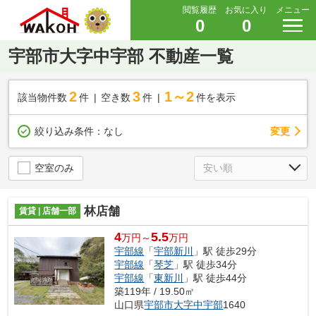
閲覧履歴
お気に入り
メニュー
0
0
宇部市大字中宇部 不動産一覧
2
3
1～2
該当物件数
件
空き数
件
件を表示
変更
絞り込み条件：
なし
空室のみ
林店舗
賃貸 | 店舗一部
4
5.5
万円～
万円
宇部線
「
宇部新川
」駅 徒歩29分
宇部線
「
琴芝
」駅 徒歩34分
宇部線
「
東新川
」駅 徒歩44分
築119年 / 19.50㎡
山口県
宇部市
大字中宇部
1640