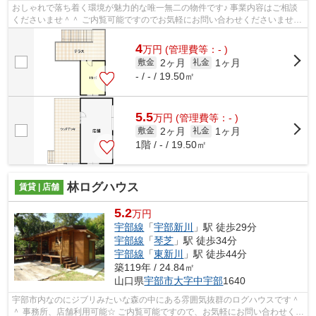
おしゃれで落ち着く環境が魅力的な唯一無二の物件です♪ 事業内容はご相談
くださいませ＾＾ ご内覧可能ですのでお気軽にお問い合わせくださいませ！
和幸不動産（0836）22-6336
4
万
円
(管理費等：- )
2ヶ月
1ヶ月
敷金
礼金
- / - / 19.50㎡
5.5
万
円
(管理費等：- )
2ヶ月
1ヶ月
敷金
礼金
1階 / - / 19.50㎡
林ログハウス
賃貸 | 店舗
5.2
万円
宇部線
「
宇部新川
」駅 徒歩29分
宇部線
「
琴芝
」駅 徒歩34分
宇部線
「
東新川
」駅 徒歩44分
築119年 / 24.84㎡
山口県
宇部市
大字中宇部
1640
宇部市内なのにジブリみたいな森の中にある雰囲気抜群のログハウスです＾
＾ 事務所、店舗利用可能☆ ご内覧可能ですので、お気軽にお問い合わせくだ