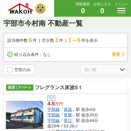
閲覧履歴
お気に入り
メニュー
0
0
宇部市今村南 不動産一覧
6
1
1～6
該当物件数
件
空き数
件
件を表示
変更
絞り込み条件：
なし
空室のみ
フレグランス床波Sｔ
賃貸 | アパート
礼0
4.5
万円
宇部線
「
床波
」駅 徒歩4分
宇部線
「
常盤
」駅 徒歩25分
宇部線
「
草江
」駅 徒歩44分
築29年 / 53.28㎡