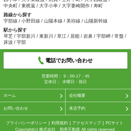
中央町
/
東梶返
/
大字小串
/
大字妻崎開作
/
寿町
路線から探す
宇部線
/
小野田線
/
山陽本線
/
美祢線
/
山陽新幹線
駅から探す
琴芝
/
宇部新川
/
東新川
/
草江
/
居能
/
岩鼻
/
宇部岬
/
常盤
/
床波
/
宇部
電話でお問い合わせ
営業時間：
9：00-17：45
定休日：
水曜日・祝日
ホーム
会社概要
お問い合わせ
来店予約
プライバシーポリシー
利用規約
アクセスマップ
PCサイト
Copyright(c) 株式会社 和幸不動産 All rights reserved.