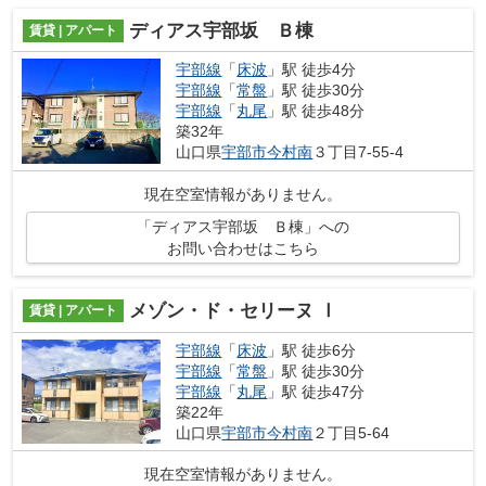
ディアス宇部坂 Ｂ棟
賃貸 | アパート
宇部線
「
床波
」駅 徒歩4分
宇部線
「
常盤
」駅 徒歩30分
宇部線
「
丸尾
」駅 徒歩48分
築32年
山口県
宇部市
今村南
３丁目7-55-4
現在空室情報がありません。
「ディアス宇部坂 Ｂ棟」への
お問い合わせはこちら
メゾン・ド・セリーヌ Ⅰ
賃貸 | アパート
宇部線
「
床波
」駅 徒歩6分
宇部線
「
常盤
」駅 徒歩30分
宇部線
「
丸尾
」駅 徒歩47分
築22年
山口県
宇部市
今村南
２丁目5-64
現在空室情報がありません。