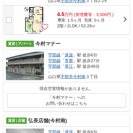
山口県
宇部市
今村南
３丁目2-29
4.5
万
円
(管理費等：3,000円 )
1.5ヶ月
0ヶ月
敷金
礼金
2階 / 2LDK / 53.28㎡
今村マナー
賃貸 | アパート
宇部線
「
床波
」駅 徒歩6分
宇部線
「
常盤
」駅 徒歩27分
宇部線
「
草江
」駅 徒歩46分
-
山口県
宇部市
今村南
３丁目
現在空室情報がありません。
「今村マナー」への
お問い合わせはこちら
弘長店舗(今村南)
賃貸 | 店舗
宇部線
「
床波
」駅 徒歩6分