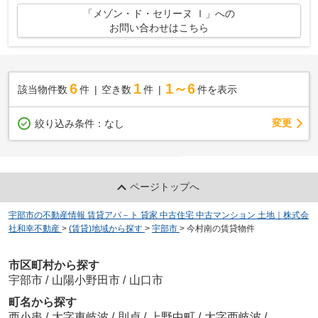
「メゾン・ド・セリーヌ Ⅰ」への
お問い合わせはこちら
6
1
1～6
該当物件数
件
空き数
件
件を表示
変更
絞り込み条件：
なし
ページトップへ
宇部市の不動産情報 賃貸アパ－ト 貸家 中古住宅 中古マンション 土地｜株式会
社和幸不動産
>
(賃貸)地域から探す
>
宇部市
>
今村南の賃貸物件
市区町村から探す
宇部市
/
山陽小野田市
/
山口市
町名から探す
西小串
/
大字東岐波
/
則貞
/
上野中町
/
大字西岐波
/