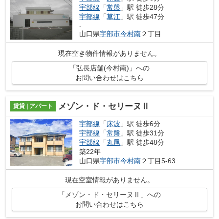
宇部線
「
常盤
」駅 徒歩28分
宇部線
「
草江
」駅 徒歩47分
-
山口県
宇部市
今村南
２丁目
現在空き物件情報がありません。
「弘長店舗(今村南)」への
お問い合わせはこちら
メゾン・ド・セリーヌⅡ
賃貸 | アパート
宇部線
「
床波
」駅 徒歩6分
宇部線
「
常盤
」駅 徒歩31分
宇部線
「
丸尾
」駅 徒歩48分
築22年
山口県
宇部市
今村南
２丁目5-63
現在空室情報がありません。
「メゾン・ド・セリーヌⅡ」への
お問い合わせはこちら