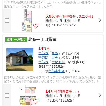
2024年3月完成の新築物件です！しかもペット共生型♪新しい物件でペットと
素敵なニューライフを送りませんか？
5.95
万
円
(管理費等：3,200円 )
0ヶ月
1ヶ月
敷金
礼金
1階 / 1LDK / 43.97㎡
北条一丁目貸家
賃貸 | 一戸建て
14
万円
宇部線
「
居能
」駅 徒歩22分
宇部線
「
岩鼻
」駅 徒歩25分
宇部線
「
宇部新川
」駅 徒歩33分
築19年 / 135.52㎡
山口県
宇部市
北条
１丁目4-4
徒歩13分の距離に私立宇部フロンティア大学付属中学校があるのも魅力！空
家ですのでお早めのお引越しが可能です！3口コンロが付いているので、3つ
の料理を同時に進められて時短につな...
14
万
円
(管理費等：- )
1ヶ月
1ヶ月
敷金
礼金
- / 3LDK / 135.52㎡