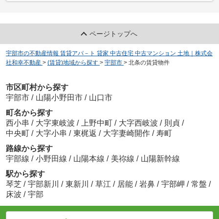
ページトップへ
宇部市の不動産情報 賃貸アパ－ト 貸家 中古住宅 中古マンション 土地｜株式会
社和幸不動産
>
(賃貸)地域から探す
>
宇部市
>
北条の賃貸物件
市区町村から探す
宇部市
/
山陽小野田市
/
山口市
町名から探す
西小串
/
大字東岐波
/
上野中町
/
大字西岐波
/
則貞
/
中央町
/
大字小串
/
東梶返
/
大字妻崎開作
/
寿町
路線から探す
宇部線
/
小野田線
/
山陽本線
/
美祢線
/
山陽新幹線
駅から探す
琴芝
/
宇部新川
/
東新川
/
草江
/
居能
/
岩鼻
/
宇部岬
/
常盤
/
床波
/
宇部