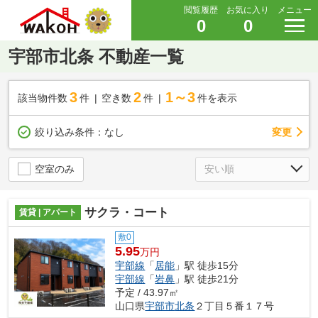
閲覧履歴
お気に入り
メニュー
0
0
宇部市北条 不動産一覧
3
2
1～3
該当物件数
件
空き数
件
件を表示
変更
絞り込み条件：
なし
空室のみ
サクラ・コート
賃貸 | アパート
敷0
5.95
万円
宇部線
「
居能
」駅 徒歩15分
宇部線
「
岩鼻
」駅 徒歩21分
予定 / 43.97㎡
山口県
宇部市
北条
２丁目５番１７号