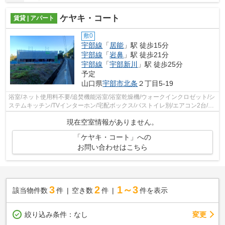
ケヤキ・コート
賃貸 | アパート
敷0
宇部線
「
居能
」駅 徒歩15分
宇部線
「
岩鼻
」駅 徒歩21分
宇部線
「
宇部新川
」駅 徒歩25分
予定
山口県
宇部市
北条
２丁目5-19
浴室/ネット使用料不要/追焚機能浴室/浴室乾燥機/ウォークインクロゼット/シ
ステムキッチン/TVインターホン/宅配ボックス/バストイレ別/エアコン2台/ペ
ット相談/照明付き/シャワー付洗...
現在空室情報がありません。
「ケヤキ・コート」への
お問い合わせはこちら
3
2
1～3
該当物件数
件
空き数
件
件を表示
変更
絞り込み条件：
なし