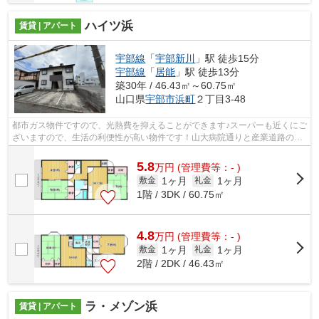
ハイツ浜
賃貸 | アパート
宇部線
「
宇部新川
」駅 徒歩15分
宇部線
「
居能
」駅 徒歩13分
築30年 / 46.43㎡～60.75㎡
山口県
宇部市
浜町
２丁目3-48
都市ガス物件ですので、光熱費を抑えることができます♪スーパーも近くにご
ざいますので、生活の利便性が高い物件です！山大病院通りと産業道路の中
間にあるので、アクセスも良好(^^♪
5.8
万
円
(管理費等：- )
1ヶ月
1ヶ月
敷金
礼金
1階 / 3DK / 60.75㎡
4.8
万
円
(管理費等：- )
1ヶ月
1ヶ月
敷金
礼金
2階 / 2DK / 46.43㎡
ラ・メゾン浜
賃貸 | アパート