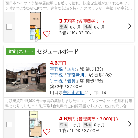
西日本ハイツ：宇部線居能駅にも近くて便利。快適な生活がおくれるキッチ
ン付きでご好評の1Kです。豊富な知識を持ったスタッフが、宇部市や宇部線
居能周辺でのお部屋探しを快適にサポ...
3.7
万
円
(管理費等：- )
0ヶ月
0ヶ月
敷金
礼金
3階 / 1K / 33.00㎡
セジュールボード
賃貸 | アパート
4.6
万円
宇部線
「
居能
」駅 徒歩13分
宇部線
「
宇部新川
」駅 徒歩18分
宇部線
「
岩鼻
」駅 徒歩23分
築32年 / 37.00㎡
山口県
宇部市
浜町
２丁目8-19
月額総賃料49,500円☆家賃の減額しました☆ 又、インターネット使用料は無
料となりました＾＾ 駐車場1台無料☆ご内覧可能ですので、ぜひお問い合わ
せくださいませ！！
4.6
万
円
(管理費等：3,000円 )
1ヶ月
0ヶ月
敷金
礼金
1階 / 1LDK / 37.00㎡