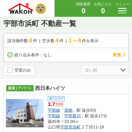
閲覧履歴
お気に入り
メニュー
0
0
宇部市浜町 不動産一覧
4
4
1～4
該当物件数
件
空き数
件
件を表示
変更
絞り込み条件：
なし
空室のみ
西日本ハイツ
賃貸 | アパート
敷0
礼0
3.7
万円
宇部線
「
居能
」駅 徒歩9分
宇部線
「
宇部新川
」駅 徒歩17分
築45年 / 33.00㎡
山口県
宇部市
浜町
２丁目11-18