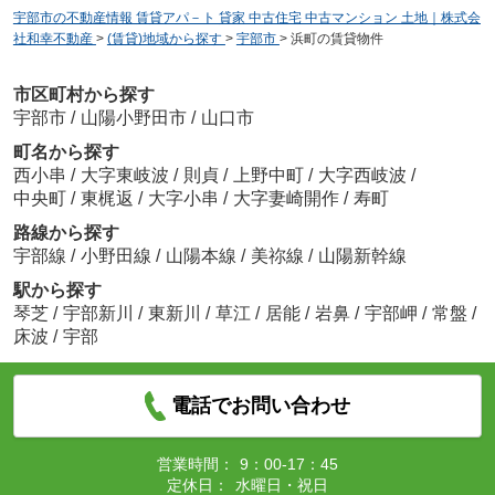
宇部市の不動産情報 賃貸アパ－ト 貸家 中古住宅 中古マンション 土地｜株式会
社和幸不動産
>
(賃貸)地域から探す
>
宇部市
>
浜町の賃貸物件
市区町村から探す
宇部市
/
山陽小野田市
/
山口市
町名から探す
西小串
/
大字東岐波
/
則貞
/
上野中町
/
大字西岐波
/
中央町
/
東梶返
/
大字小串
/
大字妻崎開作
/
寿町
路線から探す
宇部線
/
小野田線
/
山陽本線
/
美祢線
/
山陽新幹線
駅から探す
琴芝
/
宇部新川
/
東新川
/
草江
/
居能
/
岩鼻
/
宇部岬
/
常盤
/
床波
/
宇部
電話でお問い合わせ
営業時間：
9：00-17：45
定休日：
水曜日・祝日