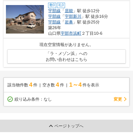
敷0
礼0
宇部線
「
居能
」駅 徒歩12分
宇部線
「
宇部新川
」駅 徒歩16分
宇部線
「
岩鼻
」駅 徒歩25分
築26年
山口県
宇部市
浜町
２丁目10-6
現在空室情報がありません。
「ラ・メゾン浜」への
お問い合わせはこちら
4
4
1～4
該当物件数
件
空き数
件
件を表示
変更
絞り込み条件：
なし
ページトップへ