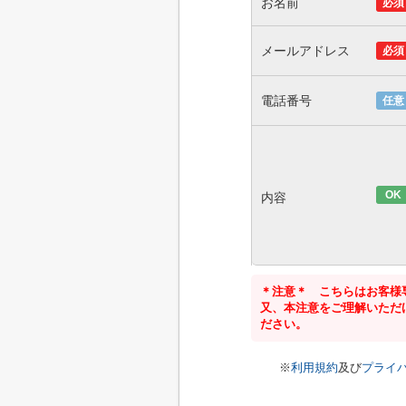
お名前
必須
メールアドレス
必須
電話番号
任意
OK
内容
＊注意＊ こちらはお客様
又、本注意をご理解いただ
ださい。
※
利用規約
及び
プライ