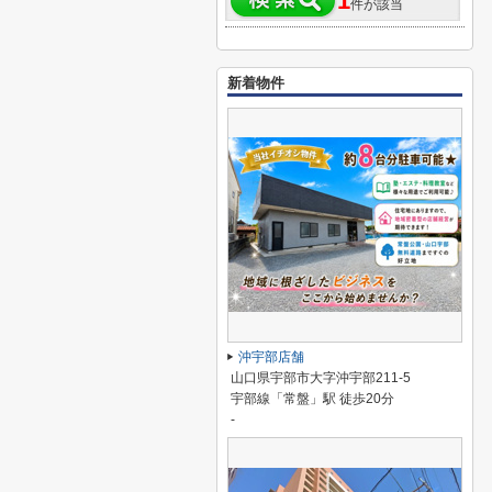
1
件が該当
新着物件
沖宇部店舗
山口県宇部市大字沖宇部211-5
宇部線「常盤」駅 徒歩20分
-