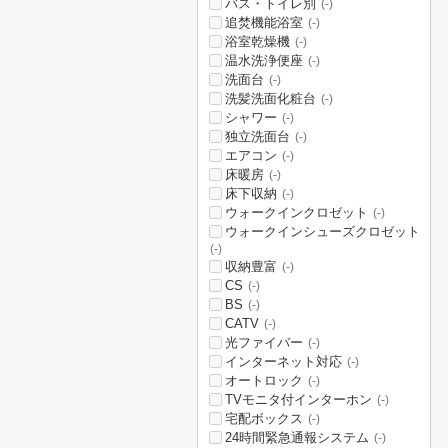
バス・トイレ別
(-)
追焚機能浴室
(-)
浴室乾燥機
(-)
温水洗浄便座
(-)
洗面台
(-)
洗髪洗面化粧台
(-)
シャワー
(-)
独立洗面台
(-)
エアコン
(-)
床暖房
(-)
床下収納
(-)
ウォークインクロゼット
(-)
ウォークインシューズクロゼット
(-)
収納豊富
(-)
CS
(-)
BS
(-)
CATV
(-)
光ファイバー
(-)
インターネット対応
(-)
オートロック
(-)
TVモニタ付インターホン
(-)
宅配ボックス
(-)
24時間緊急通報システム
(-)