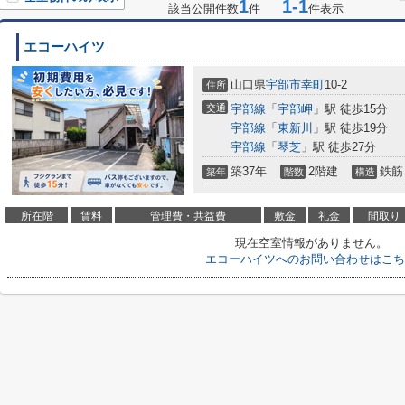
1
1-1
該当公開件数
件
件表示
エコーハイツ
山口県
宇部市
幸町
10-2
住所
交通
宇部線
「
宇部岬
」駅 徒歩15分
宇部線
「
東新川
」駅 徒歩19分
宇部線
「
琴芝
」駅 徒歩27分
築37年
2階建
鉄筋
築年
階数
構造
所在階
賃料
管理費・共益費
敷金
礼金
間取り
現在空室情報がありません。
エコーハイツへのお問い合わせはこち