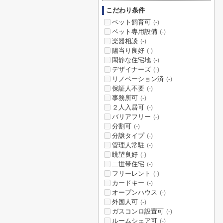
こだわり条件
ペット飼育可
(-)
ペット専用設備
(-)
楽器相談
(-)
陽当り良好
(-)
閑静な住宅地
(-)
デザイナーズ
(-)
リノベーション済
(-)
保証人不要
(-)
事務所可
(-)
２人入居可
(-)
バリアフリー
(-)
分割可
(-)
分譲タイプ
(-)
管理人常駐
(-)
眺望良好
(-)
二世帯住宅
(-)
フリーレント
(-)
カードキー
(-)
オープンハウス
(-)
外国人可
(-)
ガスコンロ設置可
(-)
ルームシェア可
(-)