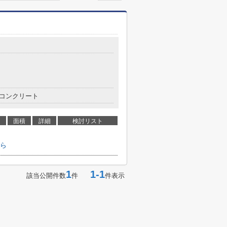
コンクリート
面積
詳細
検討リスト
ら
1
1-1
該当公開件数
件
件表示