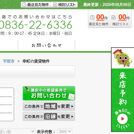
最終更新：2026年08月08日
00
00
件
件
最近見た物件
検討リスト
間：9：00-17：45
定休日：水曜日・祝日
>
宇部市
>
幸町の賃貸物件
表示件数：