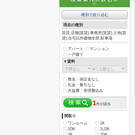
種別で絞り込む
現在の種別
賃貸,店舗(賃貸),事務所(賃貸),土地(賃
貸),住宅以外建物全部,駐車場
アパート
マンション
一戸建て
▼賃料
～
敷金・保証金なし
礼金・敷引なし
共益費・管理費込み
1
件が該当
間取り
ワンルーム
1K
1DK
1LDK
2K
2DK