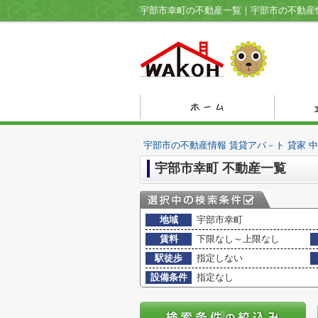
宇部市の不動産情報 賃貸アパ－ト 貸家 
宇部市幸町 不動産一覧
地域
宇部市幸町
賃料
下限なし～上限なし
駅徒歩
指定しない
設備条件
指定なし