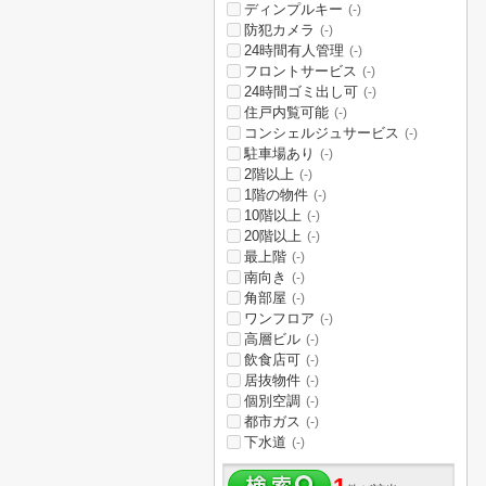
ディンプルキー
(-)
防犯カメラ
(-)
24時間有人管理
(-)
フロントサービス
(-)
24時間ゴミ出し可
(-)
住戸内覧可能
(-)
コンシェルジュサービス
(-)
駐車場あり
(-)
2階以上
(-)
1階の物件
(-)
10階以上
(-)
20階以上
(-)
最上階
(-)
南向き
(-)
角部屋
(-)
ワンフロア
(-)
高層ビル
(-)
飲食店可
(-)
居抜物件
(-)
個別空調
(-)
都市ガス
(-)
下水道
(-)