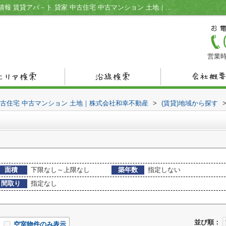
宇部市幸町の不動産一覧｜宇部市の不動産情報 賃貸アパ－ト 貸家 中古住宅 中古マンション 土地｜株式会社和幸不動産
営業時
中古住宅 中古マンション 土地｜株式会社和幸不動産
>
(賃貸)地域から探す
面積
下限なし～上限なし
築年数
指定しない
間取り
指定なし
並び順：
空室物件のみ表示