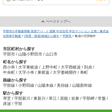
ページトップへ
宇部市の不動産情報 賃貸アパ－ト 貸家 中古住宅 中古マンション 土地｜株式会
社和幸不動産
>
(売買・投資)地域から探す
>
宇部市
>
亀浦の売買物件
市区町村から探す
宇部市
/
山陽小野田市
/
山口市
町名から探す
西小串
/
大字東岐波
/
上野中町
/
大字西岐波
/
則貞
/
中央町
/
大字小串
/
東梶返
/
大字妻崎開作
/
寿町
路線から探す
宇部線
/
小野田線
/
山陽本線
/
美祢線
/
山陽新幹線
駅から探す
琴芝
/
宇部新川
/
東新川
/
草江
/
居能
/
岩鼻
/
宇部岬
/
常盤
/
床波
/
宇部