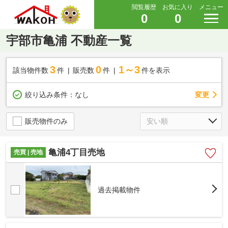
閲覧履歴
お気に入り
メニュー
0
0
宇部市亀浦 不動産一覧
3
0
1～3
該当物件数
件
販売数
件
件を表示
変更
絞り込み条件：
なし
販売物件のみ
亀浦4丁目売地
売買 | 売地
過去掲載物件