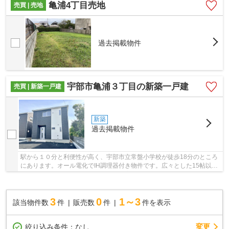
亀浦4丁目売地
売買 | 売地
過去掲載物件
宇部市亀浦３丁目の新築一戸建
売買 | 新築一戸建
新築
過去掲載物件
駅から１０分と利便性が高く、宇部市立常盤小学校が徒歩18分のところ
にあります。オール電化でIH調理器付き物件です。広々とした15帖以上
のLDKで家族とゆったり過ごせます。宇部市にあ...
3
0
1～3
該当物件数
件
販売数
件
件を表示
変更
絞り込み条件：
なし