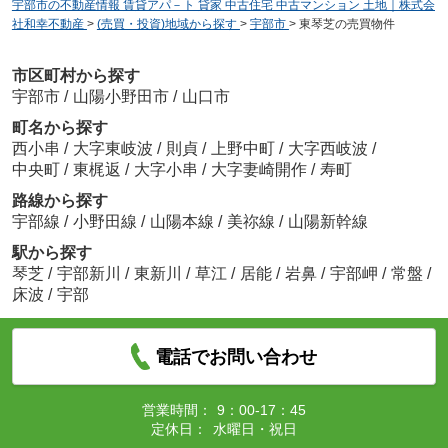
宇部市の不動産情報 賃貸アパ－ト 貸家 中古住宅 中古マンション 土地｜株式会
社和幸不動産
>
(売買・投資)地域から探す
>
宇部市
>
東琴芝の売買物件
市区町村から探す
宇部市
/
山陽小野田市
/
山口市
町名から探す
西小串
/
大字東岐波
/
則貞
/
上野中町
/
大字西岐波
/
中央町
/
東梶返
/
大字小串
/
大字妻崎開作
/
寿町
路線から探す
宇部線
/
小野田線
/
山陽本線
/
美祢線
/
山陽新幹線
駅から探す
琴芝
/
宇部新川
/
東新川
/
草江
/
居能
/
岩鼻
/
宇部岬
/
常盤
/
床波
/
宇部
電話でお問い合わせ
営業時間：
9：00-17：45
定休日：
水曜日・祝日