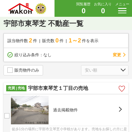
閲覧履歴
お気に入り
メニュー
0
0
宇部市東琴芝 不動産一覧
2
0
1～2
該当物件数
件
販売数
件
件を表示
変更
絞り込み条件：
なし
販売物件のみ
宇部市東琴芝１丁目の売地
売買 | 売地
過去掲載物件
徒歩1分の場所に宇部市立琴芝小学校があります。売地をお探しの方に是