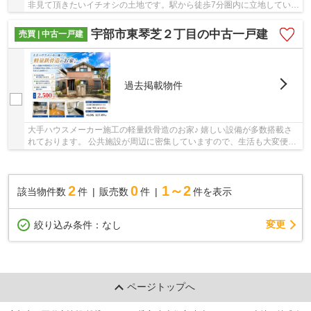
非見て頂きたいイチオシの土地です。駅から徒歩7分圏内に立地していま
す。土地面積は192.98㎡(公簿)で一押しです...
宇部市東琴芝２丁目の中古一戸建
売買 | 中古一戸建
過去掲載物件
大手ハウスメーカー施工の軽量鉄骨造のお家♪ 嬉しい設備が多数搭載さ
れております。 公共施設が周辺に密集していますので、生活も大変便利
です。 ※電気給湯器は昨年交換しております。...
2
0
1～2
該当物件数
件
販売数
件
件を表示
変更
絞り込み条件：
なし
ページトップへ