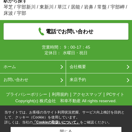
駅から探す
琴芝
/
宇部新川
/
東新川
/
草江
/
居能
/
岩鼻
/
常盤
/
宇部岬
/
床波
/
宇部
電話でお問い合わせ
営業時間：
9：00-17：45
定休日：
水曜日・祝日
ホーム
会社概要
お問い合わせ
来店予約
プライバシーポリシー
利用規約
アクセスマップ
PCサイト
Copyright(c) 株式会社 和幸不動産 All rights reserved.
当サイトでは、お客様の当サイト利用状況把握、サービス向上検討を目的と
して、クッキー（Cookie）を使用しています。
詳しくは、当社の
「Cookieの取扱いについて」
をご確認ください。
閉じる