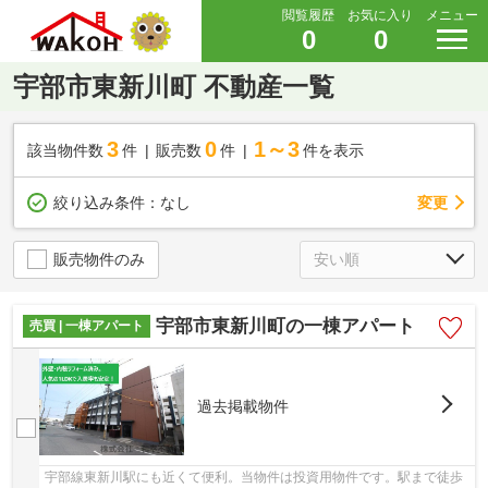
閲覧履歴
お気に入り
メニュー
0
0
宇部市東新川町 不動産一覧
3
0
1～3
該当物件数
件
販売数
件
件を表示
変更
絞り込み条件：
なし
販売物件のみ
宇部市東新川町の一棟アパート
売買 | 一棟アパート
過去掲載物件
宇部線東新川駅にも近くて便利。当物件は投資用物件です。駅まで徒歩