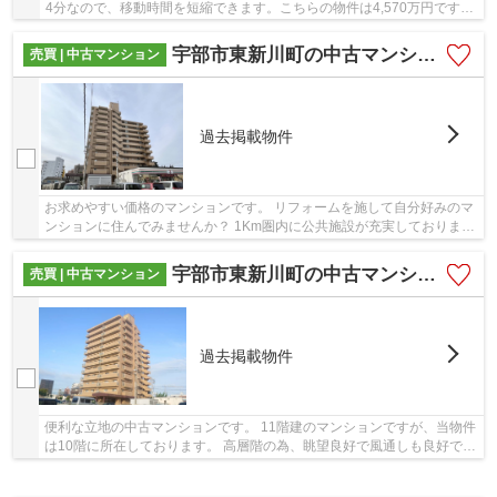
4分なので、移動時間を短縮できます。こちらの物件は4,570万円です。
現行表面利回りはなんと17％越え。
宇部市東新川町の中古マンション
売買 | 中古マンション
過去掲載物件
お求めやすい価格のマンションです。 リフォームを施して自分好みのマ
ンションに住んでみませんか？ 1Km圏内に公共施設が充実しておりま
す。 近くには宇部警察署もございますので安心...
宇部市東新川町の中古マンション
売買 | 中古マンション
過去掲載物件
便利な立地の中古マンションです。 11階建のマンションですが、当物件
は10階に所在しております。 高層階の為、眺望良好で風通しも良好で
す。 敷地内に駐車場はございませんが、お車が...