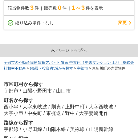
3
0
1～3
該当物件数
件
販売数
件
件を表示
変更
絞り込み条件：
なし
ページトップへ
宇部市の不動産情報 賃貸アパ－ト 貸家 中古住宅 中古マンション 土地｜株式会
社和幸不動産
>
(売買・投資)地域から探す
>
宇部市
>
東新川町の売買物件
市区町村から探す
宇部市
/
山陽小野田市
/
山口市
町名から探す
西小串
/
大字東岐波
/
則貞
/
上野中町
/
大字西岐波
/
大字小串
/
中央町
/
東梶返
/
野中
/
大字妻崎開作
路線から探す
宇部線
/
小野田線
/
山陽本線
/
美祢線
/
山陽新幹線