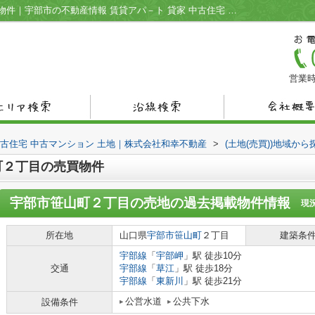
宇部市笹山町２丁目の売買物件の過去掲載物件｜宇部市の不動産情報 賃貸アパ－ト 貸家 中古住宅 中古マンション 土地｜株式会社和幸不動産
営業時
中古住宅 中古マンション 土地｜株式会社和幸不動産
>
(土地(売買))地域から
町２丁目の売買物件
宇部市笹山町２丁目の売地
の過去掲載物件情報
現
所在地
山口県
宇部市
笹山町
２丁目
建築条
宇部線
「
宇部岬
」駅 徒歩10分
交通
宇部線
「
草江
」駅 徒歩18分
宇部線
「
東新川
」駅 徒歩21分
公営水道
公共下水
設備条件