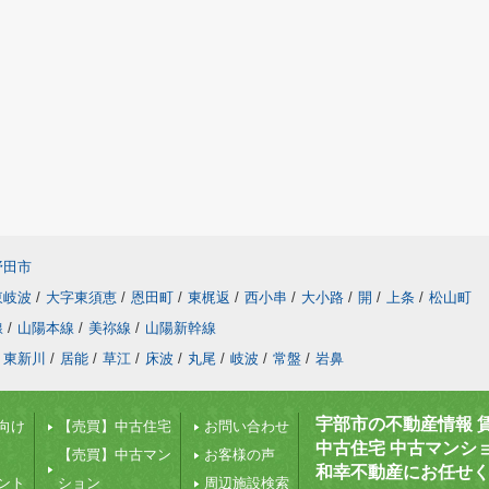
野田市
東岐波
/
大字東須恵
/
恩田町
/
東梶返
/
西小串
/
大小路
/
開
/
上条
/
松山町
線
/
山陽本線
/
美祢線
/
山陽新幹線
東新川
/
居能
/
草江
/
床波
/
丸尾
/
岐波
/
常盤
/
岩鼻
宇部市の不動産情報 
向け
【売買】中古住宅
お問い合わせ
中古住宅 中古マンシ
【売買】中古マン
お客様の声
和幸不動産にお任せ
ント
ション
周辺施設検索