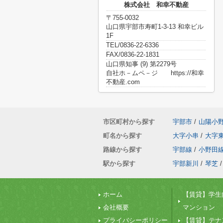
株式会社 和幸不動産
〒755-0032
山口県宇部市寿町1-3-13 和幸ビル
1F
TEL/0836-22-6336
FAX/0836-22-1831
山口県知事 (9) 第2279号
自社ホ－ムペ－ジ https://和幸
不動産.com
市区町村から探す
宇部市
/
山陽小
町名から探す
大字小串
/
大字
路線から探す
宇部線
/
小野田
駅から探す
宇部新川
/
琴芝
/
ホーム
【賃貸】学生
会社概要
マンション
プライバシーポリシー
【賃貸】テナ