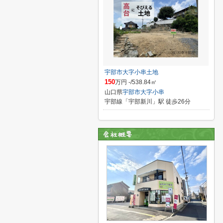
宇部市大字小串土地
150
万円 -/538.84㎡
山口県
宇部市
大字小串
宇部線「宇部新川」駅 徒歩26分