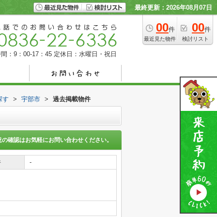
最終更新：2026年08月07日
00
00
件
件
最近見た物件
検討リスト
間：9：00-17：45
定休日：水曜日・祝日
探す
>
宇部市
>
過去掲載物件
況の確認はお気軽にお問い合わせください。
件
-