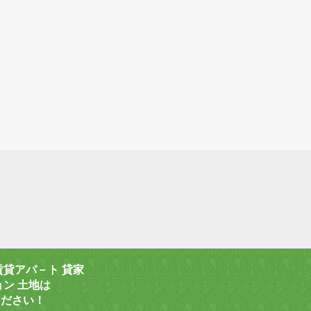
賃貸アパ－ト 貸家
ョン 土地は
ください！