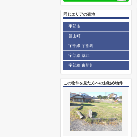
同じエリアの売地
宇部市
笹山町
宇部線 宇部岬
宇部線 草江
宇部線 東新川
この物件を見た方へのお勧め物件