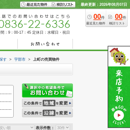
最終更新：2026年08月07日
00
00
件
件
最近見た物件
検討リスト
間：9：00-17：45
定休日：水曜日・祝日
探す
>
宇部市
>
上町の売買物件
表示件数：