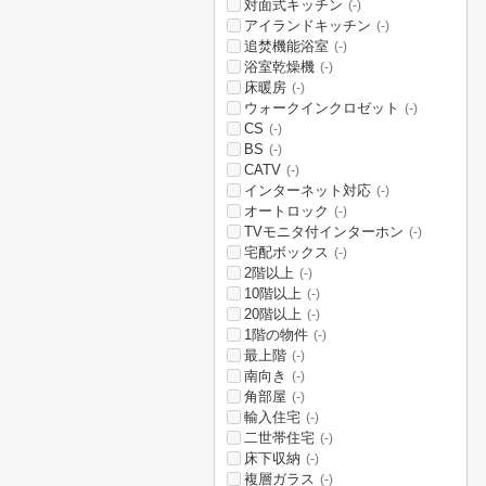
対面式キッチン
(-)
アイランドキッチン
(-)
追焚機能浴室
(-)
浴室乾燥機
(-)
床暖房
(-)
ウォークインクロゼット
(-)
CS
(-)
BS
(-)
CATV
(-)
インターネット対応
(-)
オートロック
(-)
TVモニタ付インターホン
(-)
宅配ボックス
(-)
2階以上
(-)
10階以上
(-)
20階以上
(-)
1階の物件
(-)
最上階
(-)
南向き
(-)
角部屋
(-)
輸入住宅
(-)
二世帯住宅
(-)
床下収納
(-)
複層ガラス
(-)