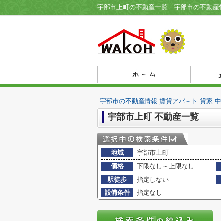
宇部市の不動産情報 賃貸アパ－ト 貸家 
宇部市上町 不動産一覧
地域
宇部市上町
価格
下限なし～上限なし
駅徒歩
指定しない
設備条件
指定なし