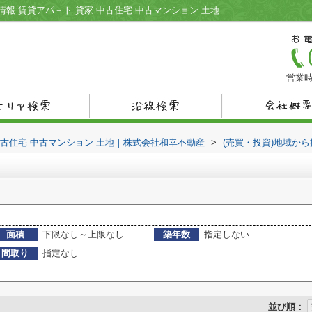
宇部市上町の不動産一覧｜宇部市の不動産情報 賃貸アパ－ト 貸家 中古住宅 中古マンション 土地｜株式会社和幸不動産
営業時
中古住宅 中古マンション 土地｜株式会社和幸不動産
>
(売買・投資)地域から
面積
下限なし～上限なし
築年数
指定しない
間取り
指定なし
並び順：