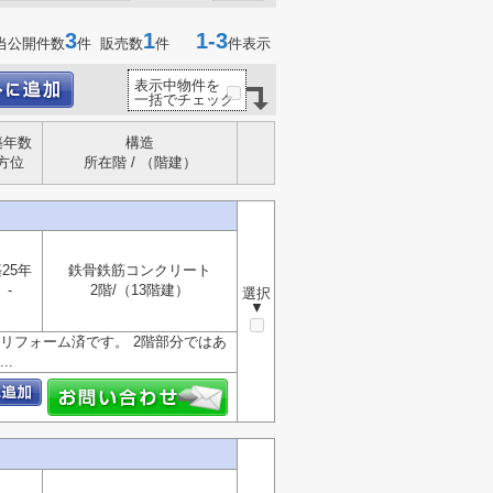
3
1
1-3
当公開件数
件 販売数
件
件表示
表示中物件を
一括でチェック
築年数
構造
方位
所在階 / （階建）
25年
鉄骨鉄筋コンクリート
-
2階/（13階建）
選択
▼
リフォーム済です。 2階部分ではあ
.