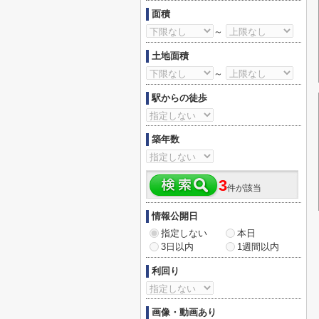
面積
～
土地面積
～
駅からの徒歩
築年数
3
件が該当
情報公開日
指定しない
本日
3日以内
1週間以内
利回り
画像・動画あり