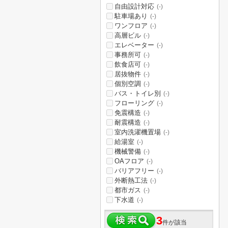
自由設計対応
(-)
駐車場あり
(-)
ワンフロア
(-)
高層ビル
(-)
エレベーター
(-)
事務所可
(-)
飲食店可
(-)
居抜物件
(-)
個別空調
(-)
バス・トイレ別
(-)
フローリング
(-)
免震構造
(-)
耐震構造
(-)
室内洗濯機置場
(-)
給湯室
(-)
機械警備
(-)
OAフロア
(-)
バリアフリー
(-)
外断熱工法
(-)
都市ガス
(-)
下水道
(-)
3
件が該当