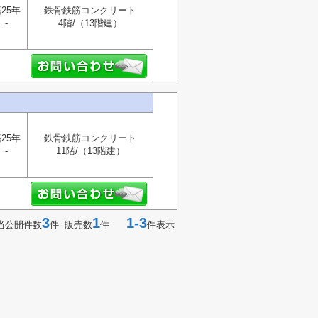
25年
鉄骨鉄筋コンクリート
-
4階/（13階建）
25年
鉄骨鉄筋コンクリート
-
11階/（13階建）
3
1
1-3
当公開件数
件 販売数
件
件表示