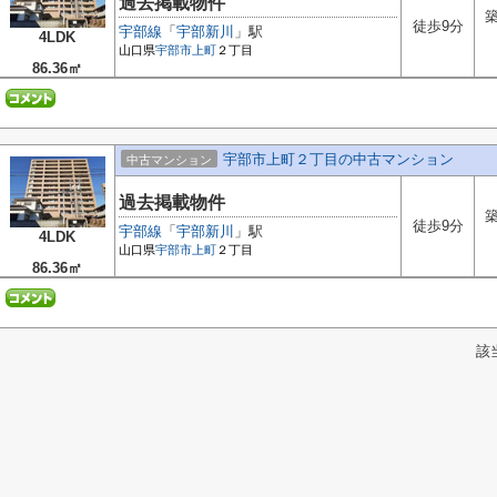
過去掲載物件
築
徒歩9分
宇部線
「
宇部新川
」駅
4LDK
山口県
宇部市
上町
２丁目
86.36㎡
宇部市上町２丁目の中古マンション
中古マンション
過去掲載物件
築
徒歩9分
宇部線
「
宇部新川
」駅
4LDK
山口県
宇部市
上町
２丁目
86.36㎡
該