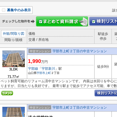
募集中のみ表示
該
外観
/
間取り図
価格
駅徒歩
停歩
交通 / 所在地
間取り/面積
宇部市上町２丁目の中古マンション
中古マンション
1,990
万円
築
徒歩9分
宇部線
「
宇部新川
」駅
3LDK
山口県
宇部市
上町
２丁目
71.77㎡
ペット飼育可能のリフォーム済中古マンションです。 内装は水回りを中心に
りますが、日当たりも良好です。 最寄り駅まで徒歩でアクセス可能、車で数..
宇部市上町２丁目の中古マンション
中古マンション