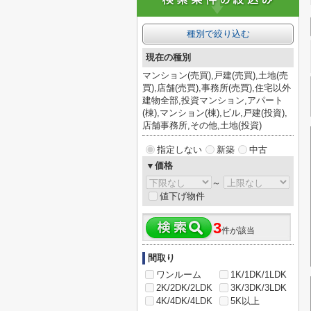
種別で絞り込む
現在の種別
マンション(売買),戸建(売買),土地(売
買),店舗(売買),事務所(売買),住宅以外
建物全部,投資マンション,アパート
(棟),マンション(棟),ビル,戸建(投資),
店舗事務所,その他,土地(投資)
指定しない
新築
中古
▼価格
～
値下げ物件
3
件が該当
間取り
ワンルーム
1K/1DK/1LDK
2K/2DK/2LDK
3K/3DK/3LDK
4K/4DK/4LDK
5K以上