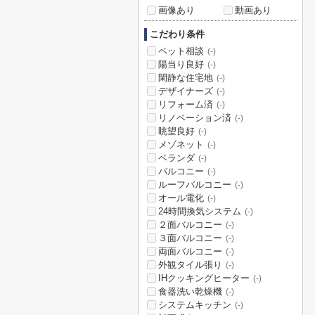
画像あり
動画あり
こだわり条件
ペット相談
(-)
陽当り良好
(-)
閑静な住宅地
(-)
デザイナーズ
(-)
リフォーム済
(-)
リノベーション済
(-)
眺望良好
(-)
メゾネット
(-)
ベランダ
(-)
バルコニー
(-)
ルーフバルコニー
(-)
オール電化
(-)
24時間換気システム
(-)
２面バルコニー
(-)
３面バルコニー
(-)
両面バルコニー
(-)
外観タイル張り
(-)
IHクッキングヒーター
(-)
食器洗い乾燥機
(-)
システムキッチン
(-)