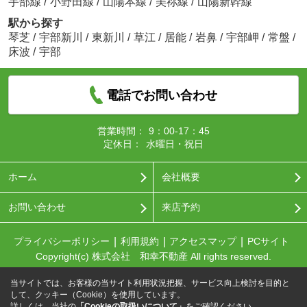
宇部線
/
小野田線
/
山陽本線
/
美祢線
/
山陽新幹線
駅から探す
琴芝
/
宇部新川
/
東新川
/
草江
/
居能
/
岩鼻
/
宇部岬
/
常盤
/
床波
/
宇部
電話でお問い合わせ
営業時間：
9：00-17：45
定休日：
水曜日・祝日
ホーム
会社概要
お問い合わせ
来店予約
プライバシーポリシー
利用規約
アクセスマップ
PCサイト
Copyright(c) 株式会社 和幸不動産 All rights reserved.
当サイトでは、お客様の当サイト利用状況把握、サービス向上検討を目的と
して、クッキー（Cookie）を使用しています。
詳しくは、当社の
「Cookieの取扱いについて」
をご確認ください。