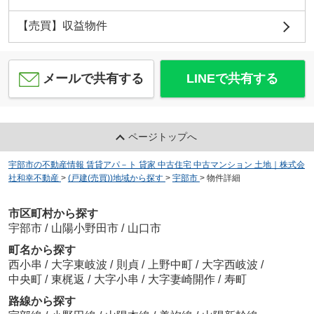
【売買】収益物件
メールで共有する
LINEで共有する
ページトップへ
宇部市の不動産情報 賃貸アパ－ト 貸家 中古住宅 中古マンション 土地｜株式会
社和幸不動産
>
(戸建(売買))地域から探す
>
宇部市
>
物件詳細
市区町村から探す
宇部市
/
山陽小野田市
/
山口市
町名から探す
西小串
/
大字東岐波
/
則貞
/
上野中町
/
大字西岐波
/
中央町
/
東梶返
/
大字小串
/
大字妻崎開作
/
寿町
路線から探す