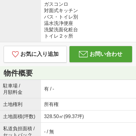
ガスコンロ
対面式キッチン
バス・トイレ別
温水洗浄便座
洗髪洗面化粧台
トイレ２ヶ所
お気に入り追加
お問い合わせ
物件概要
駐車場 /
有 / -
月額料金
土地権利
所有権
土地面積(坪数)
328.50㎡(99.37坪)
私道負担面積 /
- / 無
セットバック