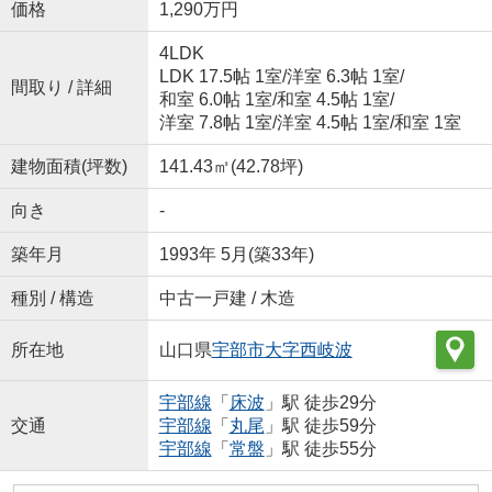
価格
1,290万円
4LDK
LDK 17.5帖 1室
/
洋室 6.3帖 1室
/
間取り / 詳細
和室 6.0帖 1室
/
和室 4.5帖 1室
/
洋室 7.8帖 1室
/
洋室 4.5帖 1室
/
和室 1室
建物面積(坪数)
141.43㎡(42.78坪)
向き
-
築年月
1993年 5月(築33年)
種別 / 構造
中古一戸建 / 木造
所在地
山口県
宇部市
大字西岐波
宇部線
「
床波
」駅 徒歩29分
交通
宇部線
「
丸尾
」駅 徒歩59分
宇部線
「
常盤
」駅 徒歩55分