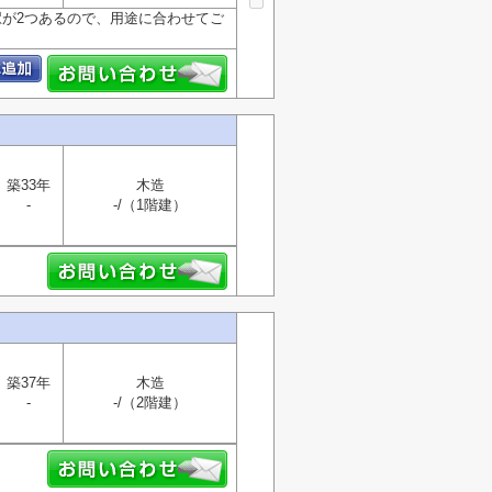
駅が2つあるので、用途に合わせてご
築33年
木造
-
-/（1階建）
築37年
木造
-
-/（2階建）