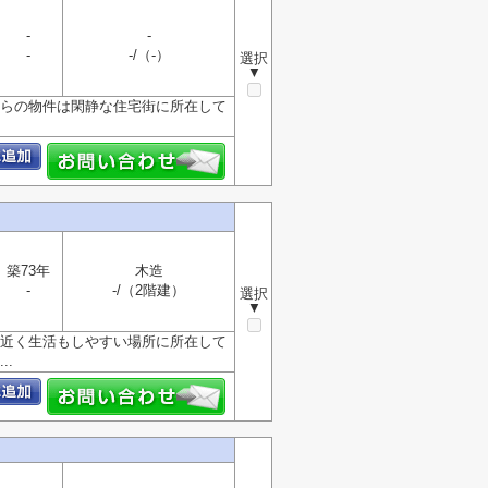
-
-
-
-/（-）
選択
▼
ちらの物件は閑静な住宅街に所在して
築73年
木造
-
-/（2階建）
選択
▼
も近く生活もしやすい場所に所在して
.