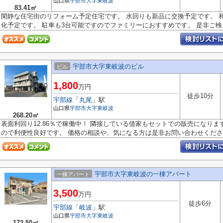
山口県
宇部市
大字東岐波
83.41㎡
閑静な住宅街のリフォーム予定住宅です。 水回りも新品に交換予定です。 
化予定です。 駐車も3台可能ですのでファミリーにおすすめです。 是非ご検..
宇部市大字東岐波のビル
ビル
1,800
万円
徒歩10分
宇部線
「
丸尾
」駅
山口県
宇部市
大字東岐波
268.20㎡
表面利回り12.86％で稼働中！ 隣接している借家もセットでの販売になりま
ので利便性良好です。 価格の相談や、気になる方は是非お問い合わせくださ..
宇部市大字東岐波の一棟アパート
一棟アパート
3,500
万円
徒歩6分
宇部線
「
岐波
」駅
山口県
宇部市
大字東岐波
172.50㎡