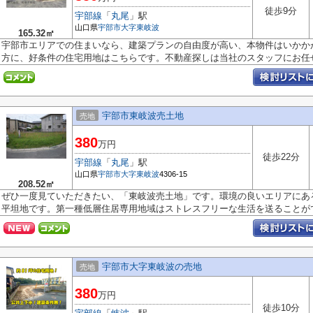
徒歩9分
宇部線
「
丸尾
」駅
山口県
宇部市
大字東岐波
165.32㎡
宇部市エリアでの住まいなら、建築プランの自由度が高い、本物件はいかか
方に、好条件の住宅用地はこちらです。不動産探しは当社のスタッフにお任せ.
宇部市東岐波売土地
売地
380
万円
徒歩22分
宇部線
「
丸尾
」駅
山口県
宇部市
大字東岐波
4306-15
208.52㎡
ぜひ一度見ていただきたい、「東岐波売土地」です。環境の良いエリアにあ
平坦地です。第一種低層住居専用地域はストレスフリーな生活を送ることがで.
宇部市大字東岐波の売地
売地
380
万円
徒歩10分