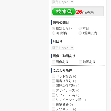
26
件が該当
情報公開日
指定しない
本日
3日以内
1週間以内
利回り
画像・動画あり
画像あり
動画あり
こだわり条件
ペット相談
(-)
陽当り良好
(-)
閑静な住宅地
(-)
デザイナーズ
(-)
リフォーム済
(-)
リノベーション済
(-)
眺望良好
(-)
メゾネット
(-)