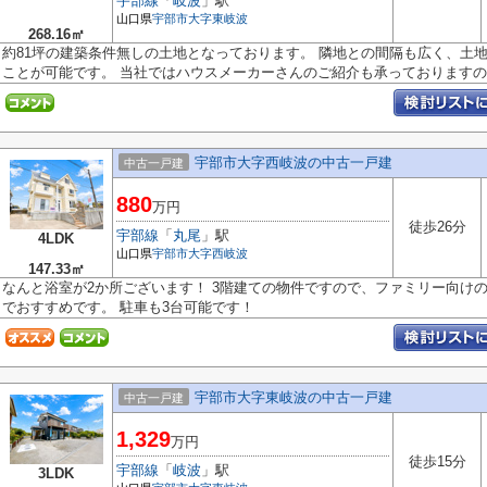
宇部線
「
岐波
」駅
山口県
宇部市
大字東岐波
268.16㎡
約81坪の建築条件無しの土地となっております。 隣地との間隔も広く、土
ことが可能です。 当社ではハウスメーカーさんのご紹介も承っておりますの..
宇部市大字西岐波の中古一戸建
中古一戸建
880
万円
徒歩26分
宇部線
「
丸尾
」駅
4LDK
山口県
宇部市
大字西岐波
147.33㎡
なんと浴室が2か所ございます！ 3階建ての物件ですので、ファミリー向け
でおすすめです。 駐車も3台可能です！
宇部市大字東岐波の中古一戸建
中古一戸建
1,329
万円
徒歩15分
宇部線
「
岐波
」駅
3LDK