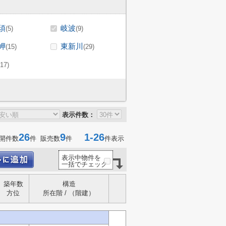
須
岐波
(5)
(9)
岬
東新川
(15)
(29)
(17)
表示件数：
26
9
1-26
開件数
件 販売数
件
件表示
表示中物件を
一括でチェック
築年数
構造
方位
所在階 / （階建）