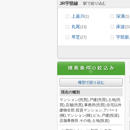
JR宇部線
駅で絞り込む
上嘉川
深溝
(1)
(1)
丸尾
床波
(13)
(21
琴芝
宇部新
(27)
種別で絞り込む
現在の種別
マンション(売買),戸建(売買),土地(売
買),店舗(売買),事務所(売買),住宅以外
建物全部,投資マンション,アパート
(棟),マンション(棟),ビル,戸建(投資),
店舗事務所,その他,土地(投資)