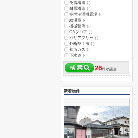
免震構造
(-)
耐震構造
(-)
室内洗濯機置場
(-)
給湯室
(-)
機械警備
(-)
OAフロア
(-)
バリアフリー
(-)
外断熱工法
(-)
都市ガス
(-)
下水道
(-)
26
件が該当
新着物件