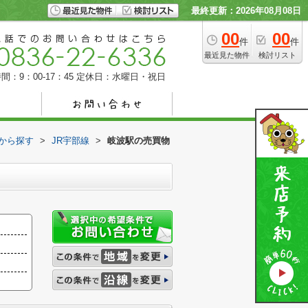
最終更新：2026年08月08日
00
00
件
件
最近見た物件
検討リスト
間：9：00-17：45
定休日：水曜日・祝日
駅から探す
>
JR宇部線
>
岐波駅の売買物