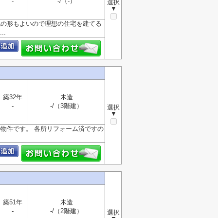
-
-/（-）
選択
▼
地の形もよいので理想の住宅を建てる
.
築32年
木造
-
-/（3階建）
選択
▼
の物件です。 各所リフォーム済ですの
築51年
木造
-
-/（2階建）
選択