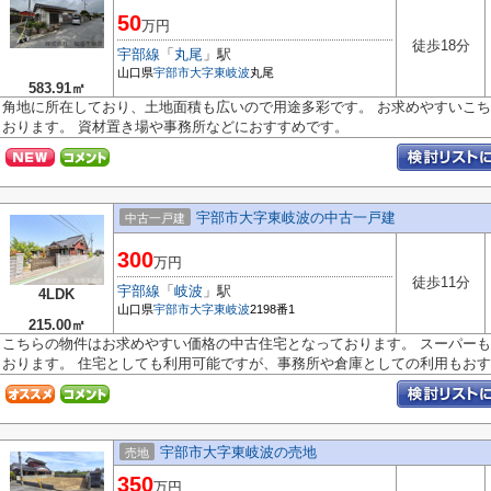
50
万円
徒歩18分
宇部線
「
丸尾
」駅
山口県
宇部市
大字東岐波
丸尾
583.91㎡
角地に所在しており、土地面積も広いので用途多彩です。 お求めやすいこ
おります。 資材置き場や事務所などにおすすめです。
宇部市大字東岐波の中古一戸建
中古一戸建
300
万円
徒歩11分
宇部線
「
岐波
」駅
4LDK
山口県
宇部市
大字東岐波
2198番1
215.00㎡
こちらの物件はお求めやすい価格の中古住宅となっております。 スーパー
おります。 住宅としても利用可能ですが、事務所や倉庫としての利用もおす..
宇部市大字東岐波の売地
売地
350
万円