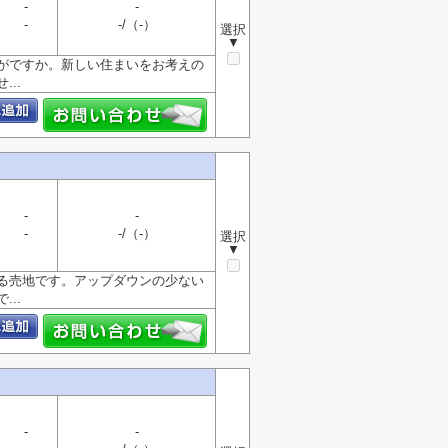
-
-
-
-/（-）
選択
▼
がですか。新しい住まいをお考えの
..
-
-
-
-/（-）
選択
▼
る売地です。アップダウンの少ない
..
-
-