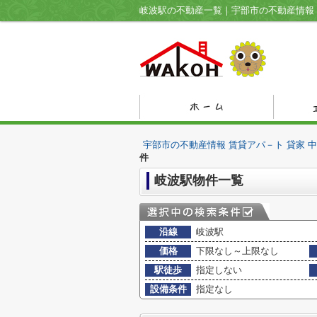
宇部市の不動産情報 賃貸アパ－ト 貸家 
件
岐波駅物件一覧
沿線
岐波駅
価格
下限なし～上限なし
駅徒歩
指定しない
設備条件
指定なし