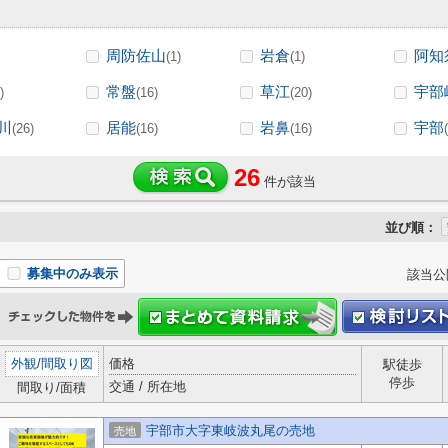
周防佐山
岩倉
阿知
(1)
(1)
常盤
草江
宇部
)
(16)
(20)
川
居能
岩鼻
宇部
(26)
(16)
(16)
26
件が該当
並び順：
募集中のみ表示
該当公
外観
/
間取り図
価格
駅徒歩
停歩
交通 / 所在地
間取り/面積
宇部市大字東岐波丸尾の売地
売地