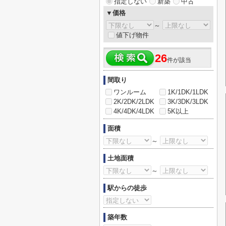
指定しない
新築
中古
▼価格
～
値下げ物件
26
件が該当
間取り
ワンルーム
1K/1DK/1LDK
2K/2DK/2LDK
3K/3DK/3LDK
4K/4DK/4LDK
5K以上
面積
～
土地面積
～
駅からの徒歩
築年数