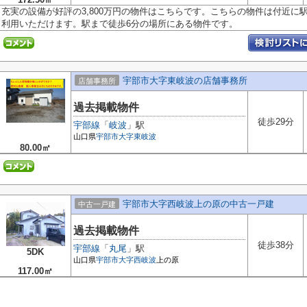
充実の設備が好評の3,800万円の物件はこちらです。こちらの物件は付近に
利用いただけます。駅まで徒歩6分の場所にある物件です。
宇部市大字東岐波の店舗事務所
店舗事務所
過去掲載物件
徒歩29分
宇部線
「
岐波
」駅
山口県
宇部市
大字東岐波
80.00㎡
宇部市大字西岐波上の原の中古一戸建
中古一戸建
過去掲載物件
徒歩38分
宇部線
「
丸尾
」駅
5DK
山口県
宇部市
大字西岐波
上の原
117.00㎡