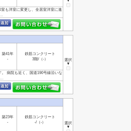
▼
和室も洋室に変更し、全居室洋室に進
.
築41年
鉄筋コンクリート
-
3階/（-）
選択
▼
す。 病院も近く、国道190号線沿いな
.
築23年
鉄筋コンクリート
-
-/（-）
選択
▼