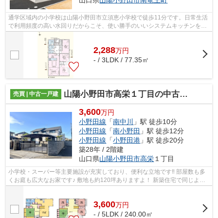
通学区域内の小学校は山陽小野田市立須恵小学校で徒歩11分です。日常生活
で利用頻度の高い水回りだからこそ、使い勝手のいいシステムキッチンを選
んでみませんか。こちらはTVインター...
2,288
万
円
- / 3LDK / 77.35㎡
山陽小野田市高栄１丁目の中古一戸建
売買 | 中古一戸建
3,600
万円
小野田線
「
南中川
」駅 徒歩10分
小野田線
「
南小野田
」駅 徒歩12分
小野田線
「
小野田港
」駅 徒歩20分
築28年 / 2階建
山口県
山陽小野田市
高栄
１丁目
小学校・スーパー等主要施設が充実しており、便利な立地です‼ 部屋数も多
くお庭も広大なお家です♪ 敷地も約120坪ありますよ！ 新築住宅で同じよう
なお家をこの価格で建てることは難し...
3,600
万
円
- / 5LDK / 240.00㎡