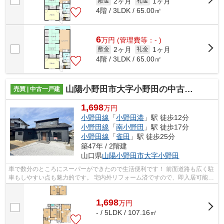
2ヶ月
1ヶ月
敷金
礼金
4階 / 3LDK / 65.00㎡
6
万
円
(管理費等：- )
2ヶ月
1ヶ月
敷金
礼金
4階 / 3LDK / 65.00㎡
山陽小野田市大字小野田の中古一戸建
売買 | 中古一戸建
1,698
万円
小野田線
「
小野田港
」駅 徒歩12分
小野田線
「
南小野田
」駅 徒歩17分
小野田線
「
雀田
」駅 徒歩25分
築47年 / 2階建
山口県
山陽小野田市
大字小野田
車で数分のところにスーパーができたので生活便利です！ 前面道路も広く駐
車もしやすい点も魅力的です。 宅内外リフォーム済ですので、即入居可能で
す。 随時ご内見可能ですのでお気軽...
1,698
万
円
- / 5LDK / 107.16㎡