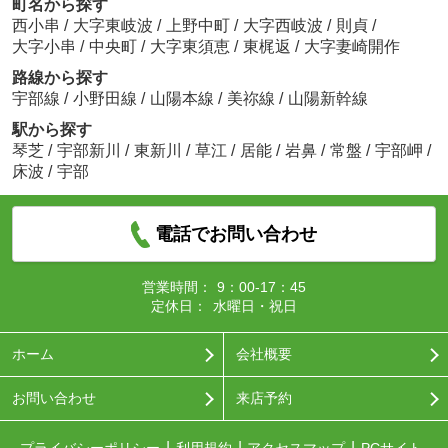
町名から探す
西小串
/
大字東岐波
/
上野中町
/
大字西岐波
/
則貞
/
大字小串
/
中央町
/
大字東須恵
/
東梶返
/
大字妻崎開作
路線から探す
宇部線
/
小野田線
/
山陽本線
/
美祢線
/
山陽新幹線
駅から探す
琴芝
/
宇部新川
/
東新川
/
草江
/
居能
/
岩鼻
/
常盤
/
宇部岬
/
床波
/
宇部
電話でお問い合わせ
営業時間：
9：00-17：45
定休日：
水曜日・祝日
ホーム
会社概要
お問い合わせ
来店予約
プライバシーポリシー
利用規約
アクセスマップ
PCサイト