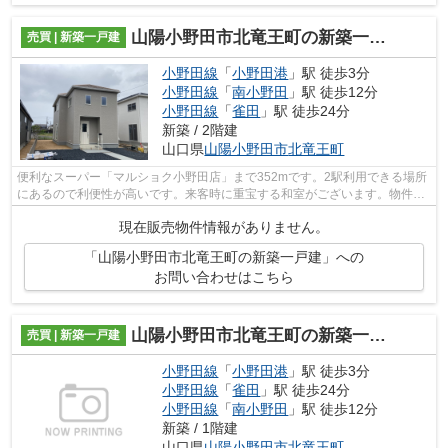
山陽小野田市北竜王町の新築一戸建
売買 | 新築一戸建
小野田線
「
小野田港
」駅 徒歩3分
小野田線
「
南小野田
」駅 徒歩12分
小野田線
「
雀田
」駅 徒歩24分
新築 / 2階建
山口県
山陽小野田市
北竜王町
便利なスーパー「マルショク小野田店」まで352mです。2駅利用できる場所
にあるので利便性が高いです。来客時に重宝する和室がございます。物件か
ら徒歩3分の場所に駅があれば便利です...
現在販売物件情報がありません。
「山陽小野田市北竜王町の新築一戸建」への
お問い合わせはこちら
山陽小野田市北竜王町の新築一戸建
売買 | 新築一戸建
小野田線
「
小野田港
」駅 徒歩3分
小野田線
「
雀田
」駅 徒歩24分
小野田線
「
南小野田
」駅 徒歩12分
新築 / 1階建
山口県
山陽小野田市
北竜王町