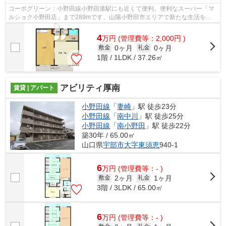
コーポグリーン：小野田線小野田港駅にも近くて便利。便利なスーパー「マ
ルショク小野田店」まで289mです。山陽小野田市エリアで新たな生活を始
めたいとお考えの方。賃貸情報のことな...
4
万
円
(管理費等：2,000円 )
0ヶ月
0ヶ月
敷金
礼金
1階 / 1LDK / 37.26㎡
アビリティ厚南
賃貸 | アパート
小野田線
「
妻崎
」駅 徒歩23分
小野田線
「
南中川
」駅 徒歩25分
小野田線
「
南小野田
」駅 徒歩22分
築30年 / 65.00㎡
山口県
宇部市
大字東須恵
940-1
6
万
円
(管理費等：- )
2ヶ月
1ヶ月
敷金
礼金
3階 / 3LDK / 65.00㎡
6
万
円
(管理費等：- )