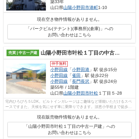
築33年
山口県
山陽小野田市
港町
1-10
現在空き物件情報がありません。
「パークビル(テナント)(事務所)(倉庫)」への
お問い合わせはこちら
山陽小野田市叶松１丁目の中古一戸建
売買 | 中古一戸建
仲手無料
小野田線
「
小野田港
」駅 徒歩15分
小野田線
「
雀田
」駅 徒歩22分
小野田線
「
長門長沢
」駅 徒歩24分
築55年 / 1階建
山口県
山陽小野田市
叶松
１丁目５-28
宅内ひろびろ５LDK。ビルトインガレージはご趣味など堪能いただけるスペ
ースですまた、天候を気にせず車に乗降りできます。須恵小学校まで徒歩7
分の近距離も魅力的です。
現在販売物件情報がありません。
「山陽小野田市叶松１丁目の中古一戸建」への
お問い合わせはこちら