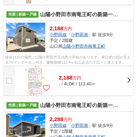
山陽小野田市南竜王町の新築一戸建
売買 | 新築一戸建
2,188
万円
小野田線
「
小野田港
」駅 徒歩9分
予定 / 2階建
山口県
山陽小野田市
南竜王町
徒歩11分の場所に山陽小野田市立須恵小学校があります。来訪者の顔が見え
るTVインターホン付き。建物面積113.4㎡以上あるので広々と使えます。販
売価格が3000万円以内に抑えられていま...
2,188
万
円
- / 4LDK / 113.40㎡
山陽小野田市南竜王町の新築一戸建
売買 | 新築一戸建
2,288
万円
小野田線
「
小野田港
」駅 徒歩9分
予定 / 1階建
山口県
山陽小野田市
南竜王町