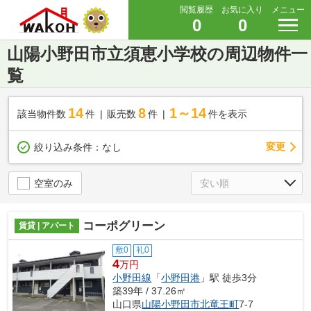
閲覧履歴
お気に入り
メニュー
0
0
山陽小野田市立須恵小学校の周辺物件一
覧
14
8
1～14
該当物件数
件
販売数
件
件を表示
変更
絞り込み条件：
なし
空室のみ
コーポグリーン
賃貸 | アパート
敷0
礼0
4
万円
小野田線
「
小野田港
」駅 徒歩3分
築39年 / 37.26㎡
山口県
山陽小野田市
北竜王町
7-7