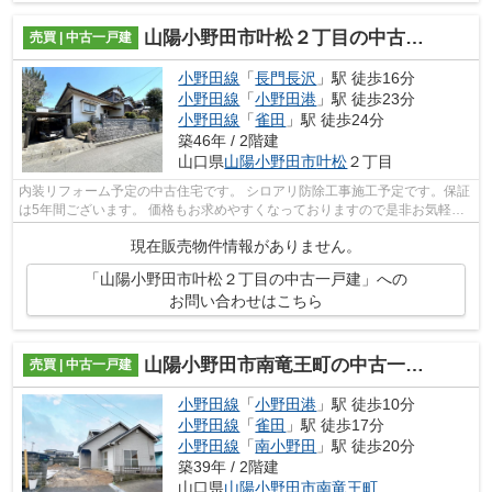
山陽小野田市叶松２丁目の中古一戸建
売買 | 中古一戸建
小野田線
「
長門長沢
」駅 徒歩16分
小野田線
「
小野田港
」駅 徒歩23分
小野田線
「
雀田
」駅 徒歩24分
築46年 / 2階建
山口県
山陽小野田市
叶松
２丁目
内装リフォーム予定の中古住宅です。 シロアリ防除工事施工予定です。保証
は5年間ございます。 価格もお求めやすくなっておりますので是非お気軽に
お問い合わせください。
現在販売物件情報がありません。
「山陽小野田市叶松２丁目の中古一戸建」への
お問い合わせはこちら
山陽小野田市南竜王町の中古一戸建
売買 | 中古一戸建
小野田線
「
小野田港
」駅 徒歩10分
小野田線
「
雀田
」駅 徒歩17分
小野田線
「
南小野田
」駅 徒歩20分
築39年 / 2階建
山口県
山陽小野田市
南竜王町