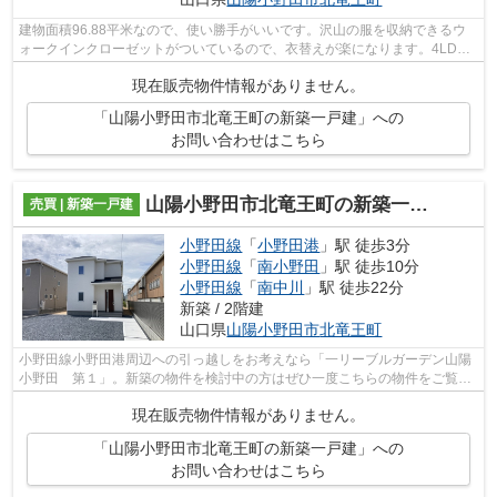
建物面積96.88平米なので、使い勝手がいいです。沢山の服を収納できるウ
ォークインクローゼットがついているので、衣替えが楽になります。4LDK
の物件で、開放感のある生活を送る事が出...
現在販売物件情報がありません。
「山陽小野田市北竜王町の新築一戸建」への
お問い合わせはこちら
山陽小野田市北竜王町の新築一戸建
売買 | 新築一戸建
小野田線
「
小野田港
」駅 徒歩3分
小野田線
「
南小野田
」駅 徒歩10分
小野田線
「
南中川
」駅 徒歩22分
新築 / 2階建
山口県
山陽小野田市
北竜王町
小野田線小野田港周辺への引っ越しをお考えなら「一リーブルガーデン山陽
小野田 第１」。新築の物件を検討中の方はぜひ一度こちらの物件をご覧く
ださい。綺麗で清潔感のある室内が新...
現在販売物件情報がありません。
「山陽小野田市北竜王町の新築一戸建」への
お問い合わせはこちら