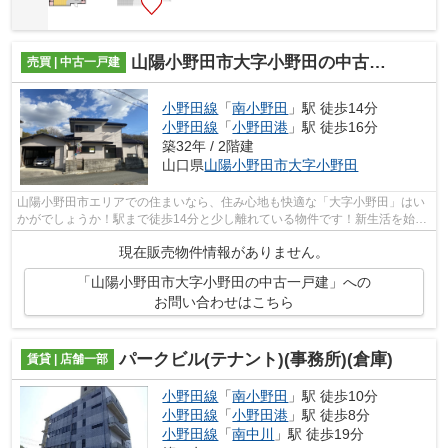
山陽小野田市大字小野田の中古一戸建
売買 | 中古一戸建
小野田線
「
南小野田
」駅 徒歩14分
小野田線
「
小野田港
」駅 徒歩16分
築32年 / 2階建
山口県
山陽小野田市
大字小野田
山陽小野田市エリアでの住まいなら、住み心地も快適な「大字小野田」はい
かがでしょうか！駅まで徒歩14分と少し離れている物件です！新生活を始め
るならこの物件！サンルームに日の光...
現在販売物件情報がありません。
「山陽小野田市大字小野田の中古一戸建」への
お問い合わせはこちら
パークビル(テナント)(事務所)(倉庫)
賃貸 | 店舗一部
小野田線
「
南小野田
」駅 徒歩10分
小野田線
「
小野田港
」駅 徒歩8分
小野田線
「
南中川
」駅 徒歩19分