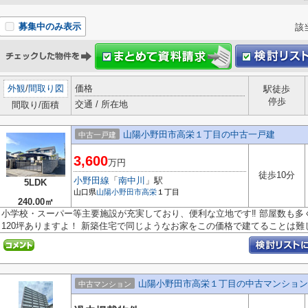
募集中のみ表示
該
外観
/
間取り図
価格
駅徒歩
停歩
交通 / 所在地
間取り/面積
山陽小野田市高栄１丁目の中古一戸建
中古一戸建
3,600
万円
徒歩10分
小野田線
「
南中川
」駅
5LDK
山口県
山陽小野田市
高栄
１丁目
240.00㎡
小学校・スーパー等主要施設が充実しており、便利な立地です‼ 部屋数も多
120坪ありますよ！ 新築住宅で同じようなお家をこの価格で建てることは難し.
山陽小野田市高栄１丁目の中古マンション
中古マンション