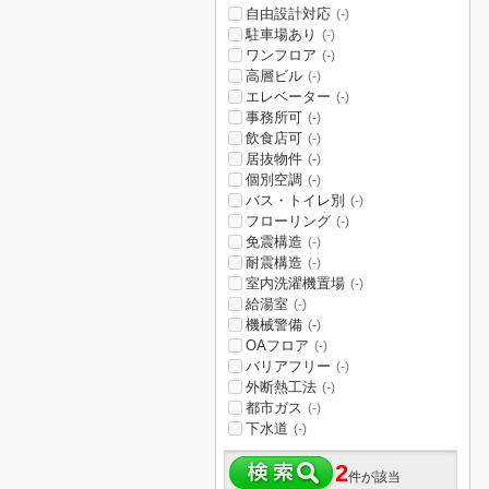
自由設計対応
(-)
駐車場あり
(-)
ワンフロア
(-)
高層ビル
(-)
エレベーター
(-)
事務所可
(-)
飲食店可
(-)
居抜物件
(-)
個別空調
(-)
バス・トイレ別
(-)
フローリング
(-)
免震構造
(-)
耐震構造
(-)
室内洗濯機置場
(-)
給湯室
(-)
機械警備
(-)
OAフロア
(-)
バリアフリー
(-)
外断熱工法
(-)
都市ガス
(-)
下水道
(-)
2
件が該当