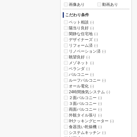
画像あり
動画あり
こだわり条件
ペット相談
(-)
陽当り良好
(-)
閑静な住宅地
(-)
デザイナーズ
(-)
リフォーム済
(-)
リノベーション済
(-)
眺望良好
(-)
メゾネット
(-)
ベランダ
(-)
バルコニー
(-)
ルーフバルコニー
(-)
オール電化
(-)
24時間換気システム
(-)
２面バルコニー
(-)
３面バルコニー
(-)
両面バルコニー
(-)
外観タイル張り
(-)
IHクッキングヒーター
(-)
食器洗い乾燥機
(-)
システムキッチン
(-)