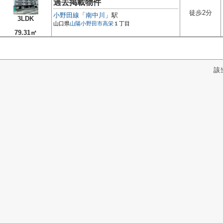
過去掲載物件
徒歩2分
小野田線
「
南中川
」駅
3LDK
山口県
山陽小野田市
高栄
１丁目
79.31㎡
該