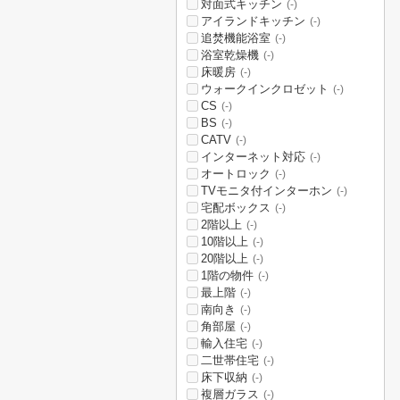
対面式キッチン
(-)
アイランドキッチン
(-)
追焚機能浴室
(-)
浴室乾燥機
(-)
床暖房
(-)
ウォークインクロゼット
(-)
CS
(-)
BS
(-)
CATV
(-)
インターネット対応
(-)
オートロック
(-)
TVモニタ付インターホン
(-)
宅配ボックス
(-)
2階以上
(-)
10階以上
(-)
20階以上
(-)
1階の物件
(-)
最上階
(-)
南向き
(-)
角部屋
(-)
輸入住宅
(-)
二世帯住宅
(-)
床下収納
(-)
複層ガラス
(-)