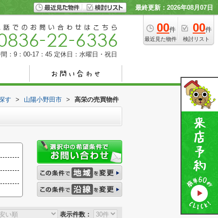
最終更新：2026年08月07日
00
00
件
件
最近見た物件
検討リスト
間：9：00-17：45
定休日：水曜日・祝日
探す
>
山陽小野田市
>
高栄の売買物件
表示件数：