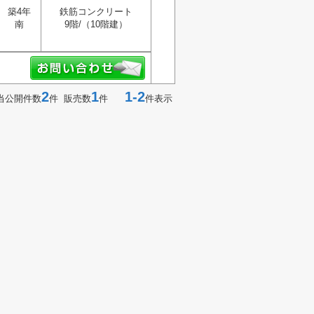
築4年
鉄筋コンクリート
南
9階/（10階建）
2
1
1-2
当公開件数
件 販売数
件
件表示