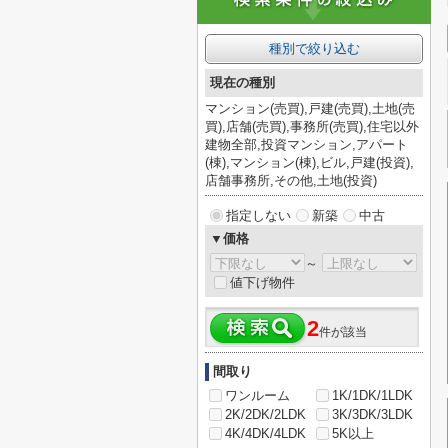
種別で絞り込む
現在の種別
マンション(売買),戸建(売買),土地(売
買),店舗(売買),事務所(売買),住宅以外
建物全部,投資マンション,アパート
(棟),マンション(棟),ビル,戸建(投資),
店舗事務所,その他,土地(投資)
指定しない
新築
中古
▼価格
～
値下げ物件
2
件が該当
間取り
ワンルーム
1K/1DK/1LDK
2K/2DK/2LDK
3K/3DK/3LDK
4K/4DK/4LDK
5K以上