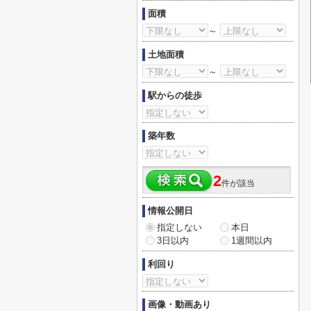
面積
～
土地面積
～
駅からの徒歩
築年数
2
件が該当
情報公開日
指定しない
本日
3日以内
1週間以内
利回り
画像・動画あり