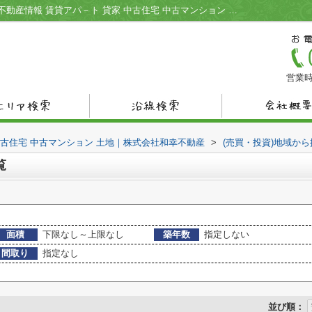
山陽小野田市高栄の不動産一覧｜宇部市の不動産情報 賃貸アパ－ト 貸家 中古住宅 中古マンション 土地｜株式会社和幸不動産
営業時
中古住宅 中古マンション 土地｜株式会社和幸不動産
>
(売買・投資)地域から
覧
面積
下限なし～上限なし
築年数
指定しない
間取り
指定なし
並び順：