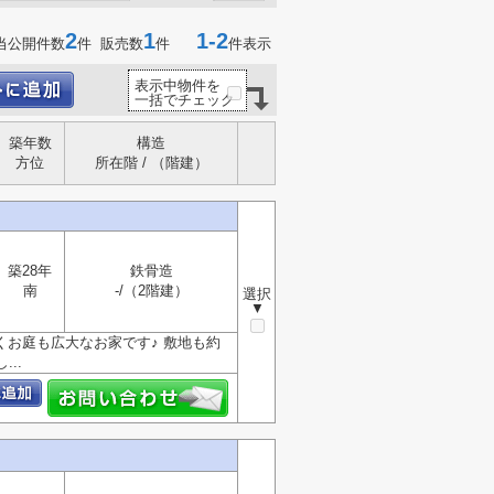
2
1
1-2
当公開件数
件 販売数
件
件表示
表示中物件を
一括でチェック
築年数
構造
方位
所在階 / （階建）
築28年
鉄骨造
南
-/（2階建）
選択
▼
くお庭も広大なお家です♪ 敷地も約
..