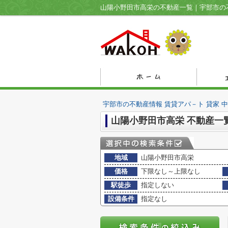
宇部市の不動産情報 賃貸アパ－ト 貸家 
山陽小野田市高栄 不動産一
地域
山陽小野田市高栄
価格
下限なし～上限なし
駅徒歩
指定しない
設備条件
指定なし