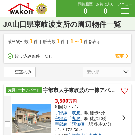
閲覧履歴
お気に入り
メニュー
0
0
JA山口県東岐波支所の周辺物件一覧
1
1
1～1
該当物件数
件
販売数
件
件を表示
変更
絞り込み条件：
なし
空室のみ
宇部市大字東岐波の一棟アパート
売買 | 一棟アパート
3,500
万
円
利回り：- / -
宇部線
「
岐波
」駅 徒歩6分
宇部線
「
丸尾
」駅 徒歩30分
宇部線
「
阿知須
」駅 徒歩37分
- / - / 172.50㎡