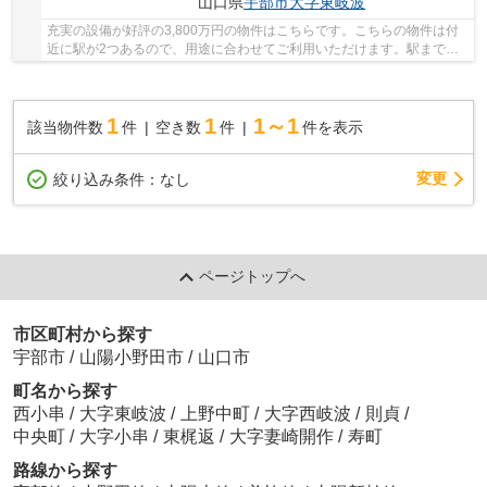
山口県
宇部市
大字東岐波
充実の設備が好評の3,800万円の物件はこちらです。こちらの物件は付
近に駅が2つあるので、用途に合わせてご利用いただけます。駅まで徒
歩6分の場所にある物件です。
1
1
1～1
該当物件数
件
空き数
件
件を表示
変更
絞り込み条件：
なし
ページトップへ
市区町村から探す
宇部市
/
山陽小野田市
/
山口市
町名から探す
西小串
/
大字東岐波
/
上野中町
/
大字西岐波
/
則貞
/
中央町
/
大字小串
/
東梶返
/
大字妻崎開作
/
寿町
路線から探す