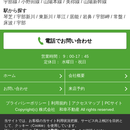
宇部線
/
小野田線
/
山陽本線
/
美祢線
/
山陽新幹線
駅から探す
琴芝
/
宇部新川
/
東新川
/
草江
/
居能
/
岩鼻
/
宇部岬
/
常盤
/
床波
/
宇部
電話でお問い合わせ
営業時間：
9：00-17：45
定休日：
水曜日・祝日
ホーム
会社概要
お問い合わせ
来店予約
プライバシーポリシー
利用規約
アクセスマップ
PCサイト
Copyright(c) 株式会社 和幸不動産 All rights reserved.
当サイトでは、お客様の当サイト利用状況把握、サービス向上検討を目的と
して、クッキー（Cookie）を使用しています。