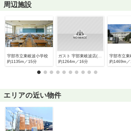
周辺施設
宇部市立東岐波小学校
ガスト 宇部東岐波店(から好し取扱店)
宇部市立東
約1135m／15分
約1264m／16分
約1469m／
エリアの近い物件