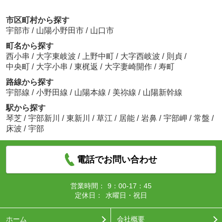
市区町村から探す
宇部市
/
山陽小野田市
/
山口市
町名から探す
西小串
/
大字東岐波
/
上野中町
/
大字西岐波
/
則貞
/
中央町
/
大字小串
/
東梶返
/
大字妻崎開作
/
寿町
路線から探す
宇部線
/
小野田線
/
山陽本線
/
美祢線
/
山陽新幹線
駅から探す
琴芝
/
宇部新川
/
東新川
/
草江
/
居能
/
岩鼻
/
宇部岬
/
常盤
/
床波
/
宇部
電話でお問い合わせ
営業時間：
9：00-17：45
定休日：
水曜日・祝日
ホーム
会社概要