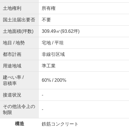
土地権利
所有権
国土法届出要否
不要
土地面積(坪数)
309.49㎡(93.62坪)
地目 / 地勢
宅地 / 平坦
都市計画
非線引区域
用途地域
準工業
建ぺい率 /
60% / 200%
容積率
接道状況
-
その他法令上の
-
制限
構造
鉄筋コンクリート