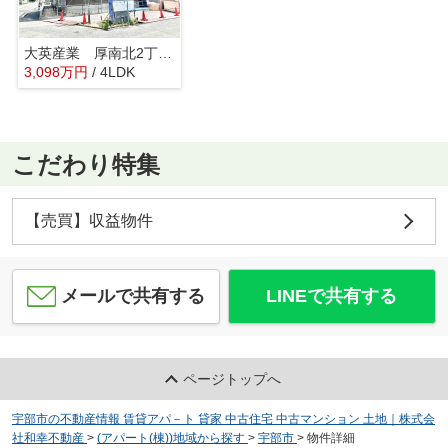
大英産業 厚南北2丁目 新築
3,098
万
円
/ 4LDK
こだわり特集
【売買】収益物件
メールで共有する
LINEで共有する
ページトップへ
宇部市の不動産情報 賃貸アパ－ト 貸家 中古住宅 中古マンション 土地｜株式会
社和幸不動産
>
(アパート(棟))地域から探す
>
宇部市
>
物件詳細