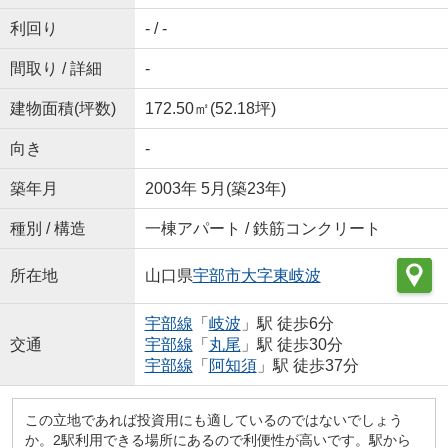
利回り
- / -
間取り / 詳細
-
建物面積(坪数)
172.50㎡(52.18坪)
向き
-
築年月
2003年 5月(築23年)
種別 / 構造
一棟アパート / 鉄筋コンクリート
所在地
山口県
宇部市
大字東岐波
宇部線
「
岐波
」駅 徒歩6分
交通
宇部線
「
丸尾
」駅 徒歩30分
宇部線
「
阿知須
」駅 徒歩37分
この立地であれば投資用にも適しているのではないでしょう
か。2駅利用できる場所にあるので利便性が高いです。駅から