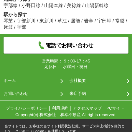
宇部線
/
小野田線
/
山陽本線
/
美祢線
/
山陽新幹線
駅から探す
琴芝
/
宇部新川
/
東新川
/
草江
/
居能
/
岩鼻
/
宇部岬
/
常盤
/
床波
/
宇部
電話でお問い合わせ
営業時間：
9：00-17：45
定休日：
水曜日・祝日
ホーム
会社概要
お問い合わせ
来店予約
プライバシーポリシー
利用規約
アクセスマップ
PCサイト
Copyright(c) 株式会社 和幸不動産 All rights reserved.
当サイトでは、お客様の当サイト利用状況把握、サービス向上検討を目的と
して、クッキー（Cookie）を使用しています。