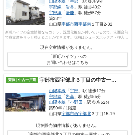
山陽本線
「
宇部
」駅 徒歩9分
宇部線
「
岩鼻
」駅 徒歩40分
宇部線
「
居能
」駅 徒歩57分
築38年
山口県
宇部市
西宇部南
１丁目2-32
新町ハイツの空室情報ならコチラ。洗面化粧台が付いているので、洗面台前
で身支度をサッと整えることができます。収納はシューズボックス・押入な
ど豊富なので、衣類や履き物の整理が...
現在空室情報がありません。
「新町ハイツ」への
お問い合わせはこちら
宇部市西宇部北３丁目の中古一戸建
売買 | 中古一戸建
山陽本線
「
宇部
」駅 徒歩17分
宇部線
「
岩鼻
」駅 徒歩55分
山陽本線
「
小野田
」駅 徒歩52分
築50年 / 1階建
山口県
宇部市
西宇部北
３丁目15-19
現在販売物件情報がありません。
「宇部市西宇部北３丁目の中古一戸建」への