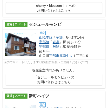
「cherry・blossomⅡ」への
お問い合わせはこちら
セジュールモンピ
賃貸 | アパート
敷0
山陽本線
「
宇部
」駅 徒歩14分
宇部線
「
岩鼻
」駅 徒歩35分
宇部線
「
居能
」駅 徒歩55分
築16年
山口県
宇部市
厚南中央
１丁目1-6
全力でサポートいたします♪お気軽に当社へご連絡ください(*^^*)
現在空室情報がありません。
「セジュールモンピ」への
お問い合わせはこちら
新町ハイツ
賃貸 | アパート
敷0