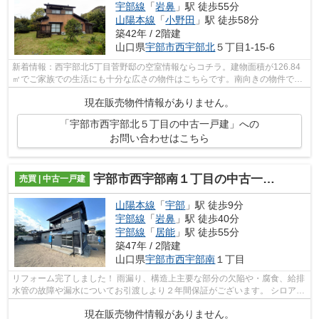
宇部線
「
岩鼻
」駅 徒歩55分
山陽本線
「
小野田
」駅 徒歩58分
築42年 / 2階建
山口県
宇部市
西宇部北
５丁目1-15-6
新着情報：西宇部北5丁目菅野邸の空室情報ならコチラ。建物面積が126.84
㎡でご家族での生活にも十分な広さの物件はこちらです。南向きの物件で
す。室内の環境も良好な、住みよい中古の...
現在販売物件情報がありません。
「宇部市西宇部北５丁目の中古一戸建」への
お問い合わせはこちら
宇部市西宇部南１丁目の中古一戸建
売買 | 中古一戸建
山陽本線
「
宇部
」駅 徒歩9分
宇部線
「
岩鼻
」駅 徒歩40分
宇部線
「
居能
」駅 徒歩55分
築47年 / 2階建
山口県
宇部市
西宇部南
１丁目
リフォーム完了しました！ 雨漏り、構造上主要な部分の欠陥や・腐食、給排
水管の故障や漏水についてお引渡しより２年間保証がございます。 シロアリ
防除工事施工後5年間保証もございま...
現在販売物件情報がありません。