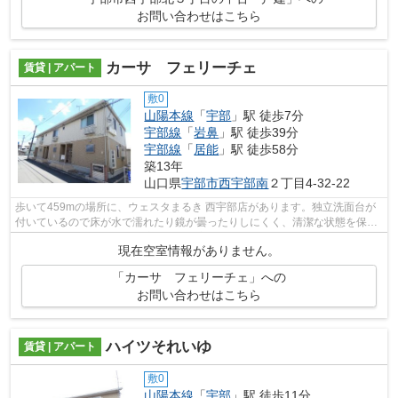
お問い合わせはこちら
カーサ フェリーチェ
賃貸 | アパート
敷0
山陽本線
「
宇部
」駅 徒歩7分
宇部線
「
岩鼻
」駅 徒歩39分
宇部線
「
居能
」駅 徒歩58分
築13年
山口県
宇部市
西宇部南
２丁目4-32-22
歩いて459mの場所に、ウェスタまるき 西宇部店があります。独立洗面台が
付いているので床が水で濡れたり鏡が曇ったりしにくく、清潔な状態を保ち
やすくなっております。快適な生活を実...
現在空室情報がありません。
「カーサ フェリーチェ」への
お問い合わせはこちら
ハイツそれいゆ
賃貸 | アパート
敷0
山陽本線
「
宇部
」駅 徒歩11分