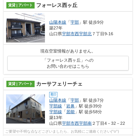
フォーレス西ヶ丘
賃貸 | アパート
山陽本線
「
宇部
」駅 徒歩9分
築27年
山口県
宇部市
西宇部北
７丁目9-16
現在空室情報がありません。
「フォーレス西ヶ丘」への
お問い合わせはこちら
カーサフェリーチェ
賃貸 | アパート
敷0
山陽本線
「
宇部
」駅 徒歩7分
宇部線
「
岩鼻
」駅 徒歩39分
宇部線
「
居能
」駅 徒歩58分
築13年
山口県
宇部市
西宇部南
２丁目4－32－22
ご要望や不明な点などございましたら、お気軽にご連絡ください(^o^)