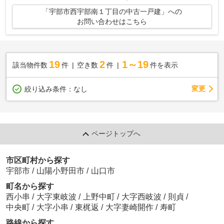
「宇部市西宇部南１丁目の中古一戸建」への
お問い合わせはこちら
19
2
1～19
該当物件数
件
空き数
件
件を表示
変更
絞り込み条件：
なし
ページトップへ
市区町村から探す
宇部市
/
山陽小野田市
/
山口市
町名から探す
西小串
/
大字東岐波
/
上野中町
/
大字西岐波
/
則貞
/
中央町
/
大字小串
/
東梶返
/
大字妻崎開作
/
寿町
路線から探す