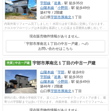
宇部線
「
岩鼻
」駅 徒歩35分
山陽本線
「
小野田
」駅 徒歩49分
築47年 / 2階建
山口県
宇部市
厚南北
１丁目
内装外装リフォーム完了しました！ 水回りは全て新品に交換しております。
クロスやフローリングは木目調を基調とした心温まる雰囲気を醸し出してお
ります。 キッチンも人気の対面式で...
現在販売物件情報がありません。
「宇部市厚南北１丁目の中古一戸建」への
お問い合わせはこちら
宇部市厚南北１丁目の中古一戸建
売買 | 中古一戸建
山陽本線
「
宇部
」駅 徒歩8分
宇部線
「
岩鼻
」駅 徒歩35分
山陽本線
「
小野田
」駅 徒歩49分
築46年 / 2階建
山口県
宇部市
厚南北
１丁目
便利の良い厚南小学校区です。 近くにスーパーやドラッグストアが多く、最
寄りの宇部駅までは歩いて行けます。 内装外装、水回りすべてリフォームし
ておりますのでおすすめです。 便利...
現在販売物件情報がありません。