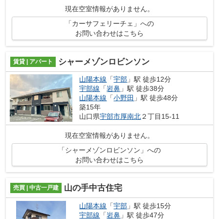
現在空室情報がありません。
「カーサフェリーチェ」への
お問い合わせはこちら
シャーメゾンロビンソン
賃貸 | アパート
山陽本線
「
宇部
」駅 徒歩12分
宇部線
「
岩鼻
」駅 徒歩38分
山陽本線
「
小野田
」駅 徒歩48分
築15年
山口県
宇部市
厚南北
２丁目15-11
現在空室情報がありません。
「シャーメゾンロビンソン」への
お問い合わせはこちら
山の手中古住宅
売買 | 中古一戸建
山陽本線
「
宇部
」駅 徒歩15分
宇部線
「
岩鼻
」駅 徒歩47分