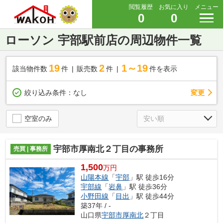
閲覧履歴
お気に入り
メニュー
0
0
ローソン 宇部駅前店の周辺物件一覧
19
2
1～19
該当物件数
件
販売数
件
件を表示
変更
絞り込み条件：
なし
空室のみ
宇部市厚南北２丁目の事務所
売買 | 事務所
1,500
万円
山陽本線
「
宇部
」駅 徒歩16分
宇部線
「
岩鼻
」駅 徒歩36分
小野田線
「
目出
」駅 徒歩44分
築37年 / -
山口県
宇部市
厚南北
２丁目