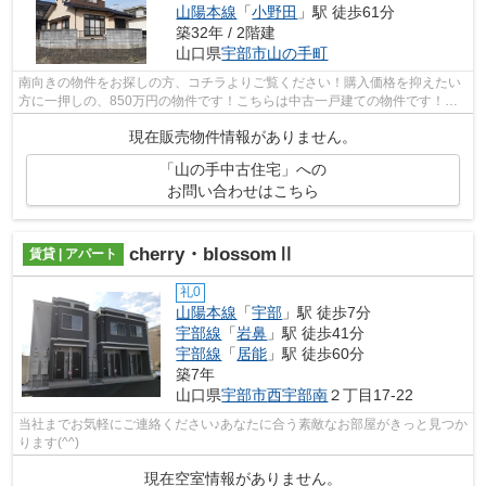
山陽本線
「
小野田
」駅 徒歩61分
築32年 / 2階建
山口県
宇部市
山の手町
南向きの物件をお探しの方、コチラよりご覧ください！購入価格を抑えたい
方に一押しの、850万円の物件です！こちらは中古一戸建ての物件です！高
ニーズな25坪以上の建物面積を持つ物件...
現在販売物件情報がありません。
「山の手中古住宅」への
お問い合わせはこちら
cherry・blossomⅡ
賃貸 | アパート
礼0
山陽本線
「
宇部
」駅 徒歩7分
宇部線
「
岩鼻
」駅 徒歩41分
宇部線
「
居能
」駅 徒歩60分
築7年
山口県
宇部市
西宇部南
２丁目17-22
当社までお気軽にご連絡ください♪あなたに合う素敵なお部屋がきっと見つか
ります(^^)
現在空室情報がありません。