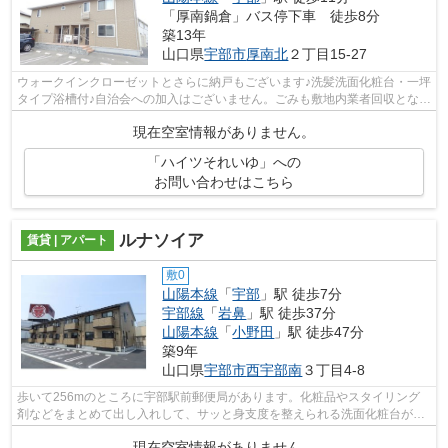
「厚南鍋倉」バス停下車 徒歩8分
築13年
山口県
宇部市
厚南北
２丁目15-27
ウォークインクローゼットとさらに納戸もございます♪洗髪洗面化粧台・一坪
タイプ浴槽付♪自治会への加入はございません。ごみも敷地内業者回収となり
ます♪※週3回の回収。
現在空室情報がありません。
「ハイツそれいゆ」への
お問い合わせはこちら
ルナソイア
賃貸 | アパート
敷0
山陽本線
「
宇部
」駅 徒歩7分
宇部線
「
岩鼻
」駅 徒歩37分
山陽本線
「
小野田
」駅 徒歩47分
築9年
山口県
宇部市
西宇部南
３丁目4-8
歩いて256mのところに宇部駅前郵便局があります。化粧品やスタイリング
剤などをまとめて出し入れして、サッと身支度を整えられる洗面化粧台が付
いております。モニターで来訪者を確認...
現在空室情報がありません。