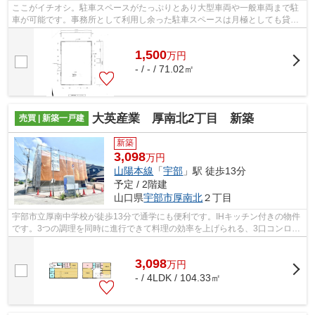
ここがイチオシ。駐車スペースがたっぷりとあり大型車両や一般車両まで駐
車が可能です。事務所として利用し余った駐車スペースは月極としても貸し
出し可能です。また平屋建ての建物は...
1,500
万
円
- / - / 71.02㎡
大英産業 厚南北2丁目 新築
売買 | 新築一戸建
新築
3,098
万円
山陽本線
「
宇部
」駅 徒歩13分
予定 / 2階建
山口県
宇部市
厚南北
２丁目
宇部市立厚南中学校が徒歩13分で通学にも便利です。IHキッチン付きの物件
です。3つの調理を同時に進行できて料理の効率を上げられる、3口コンロが
付いている物件です。宇部市の山陽本...
3,098
万
円
- / 4LDK / 104.33㎡