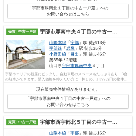
「宇部市厚南北１丁目の中古一戸建」への
お問い合わせはこちら
宇部市厚南中央４丁目の中古一戸建
売買 | 中古一戸建
山陽本線
「
宇部
」駅 徒歩13分
宇部線
「
岩鼻
」駅 徒歩35分
小野田線
「
目出
」駅 徒歩46分
築35年 / 2階建
山口県
宇部市
厚南中央
４丁目
宇部市エリアの新居にピッタリ。自動車用のスペースもたっぷりあり、3台
の駐車ができます。購入価格を抑えたい方に一押しの、1,399万円の物件で
す。建物面積が128.06㎡でご家族での生...
現在販売物件情報がありません。
「宇部市厚南中央４丁目の中古一戸建」への
お問い合わせはこちら
宇部市西宇部北５丁目の中古一戸建
売買 | 中古一戸建
山陽本線
「
宇部
」駅 徒歩16分