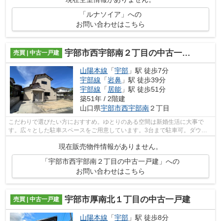
「ルナソイア」への
お問い合わせはこちら
宇部市西宇部南２丁目の中古一戸建
売買 | 中古一戸建
山陽本線
「
宇部
」駅 徒歩7分
宇部線
「
岩鼻
」駅 徒歩39分
宇部線
「
居能
」駅 徒歩51分
築51年 / 2階建
山口県
宇部市
西宇部南
２丁目
こだわりで選びたい方におすすめ。ゆとりのある空間は新婚生活に大事で
す。広々とした駐車スペースをご用意しています。3台まで駐車可。ダウン
ライトの照明です、見た目もかっこよくき...
現在販売物件情報がありません。
「宇部市西宇部南２丁目の中古一戸建」への
お問い合わせはこちら
宇部市厚南北１丁目の中古一戸建
売買 | 中古一戸建
山陽本線
「
宇部
」駅 徒歩8分