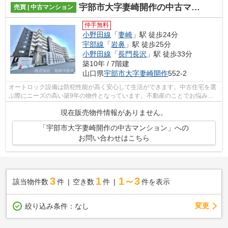
宇部市大字妻崎開作の中古マンション
売買 | 中古マンション
仲手無料
小野田線
「
妻崎
」駅 徒歩24分
宇部線
「
岩鼻
」駅 徒歩25分
小野田線
「
長門長沢
」駅 徒歩33分
築10年 / 7階建
山口県
宇部市
大字妻崎開作
552-2
オートロック設備は防犯性能が高く安心して生活ができます。中古住宅を選
ぶ際にニーズの高い築9年の物件となっています。不動産のことでお悩みな
ら、先ずは当社をお尋ねください。経験...
現在販売物件情報がありません。
「宇部市大字妻崎開作の中古マンション」への
お問い合わせはこちら
3
1
1～3
該当物件数
件
空き数
件
件を表示
変更
絞り込み条件：
なし