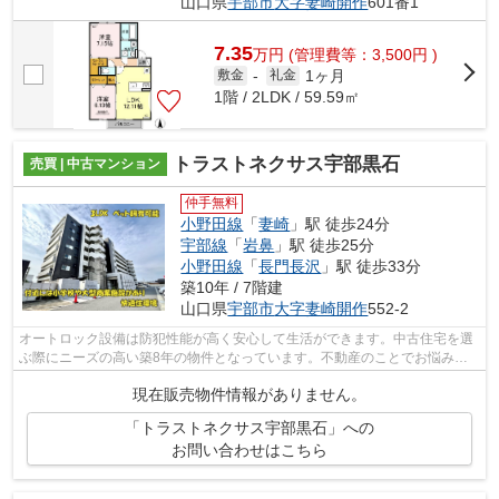
山口県
宇部市
大字妻崎開作
601番1
7.35
万
円
(管理費等：3,500円 )
1ヶ月
敷金
-
礼金
1階 / 2LDK / 59.59㎡
トラストネクサス宇部黒石
売買 | 中古マンション
仲手無料
小野田線
「
妻崎
」駅 徒歩24分
宇部線
「
岩鼻
」駅 徒歩25分
小野田線
「
長門長沢
」駅 徒歩33分
築10年 / 7階建
山口県
宇部市
大字妻崎開作
552-2
オートロック設備は防犯性能が高く安心して生活ができます。中古住宅を選
ぶ際にニーズの高い築8年の物件となっています。不動産のことでお悩みな
ら、先ずは当社をお尋ねください。経験...
現在販売物件情報がありません。
「トラストネクサス宇部黒石」への
お問い合わせはこちら