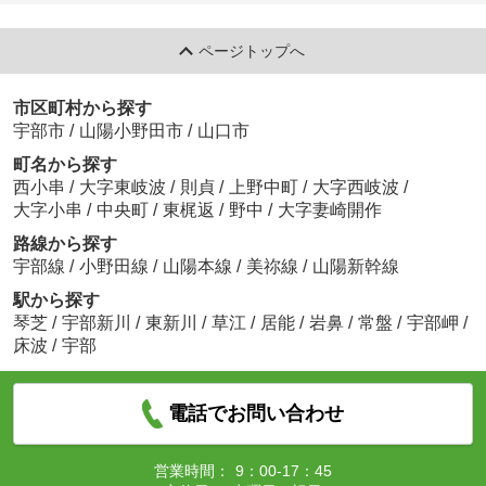
ページトップへ
市区町村から探す
宇部市
/
山陽小野田市
/
山口市
町名から探す
西小串
/
大字東岐波
/
則貞
/
上野中町
/
大字西岐波
/
大字小串
/
中央町
/
東梶返
/
野中
/
大字妻崎開作
路線から探す
宇部線
/
小野田線
/
山陽本線
/
美祢線
/
山陽新幹線
駅から探す
琴芝
/
宇部新川
/
東新川
/
草江
/
居能
/
岩鼻
/
常盤
/
宇部岬
/
床波
/
宇部
電話でお問い合わせ
営業時間：
9：00-17：45