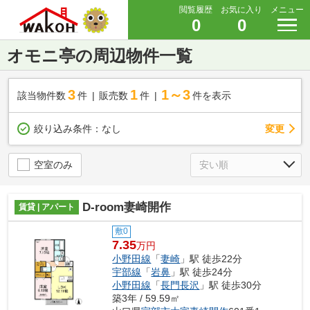
閲覧履歴
お気に入り
メニュー
0
0
オモニ亭の周辺物件一覧
3
1
1～3
該当物件数
件
販売数
件
件を表示
変更
絞り込み条件：
なし
空室のみ
D-room妻崎開作
賃貸 | アパート
敷0
7.35
万円
小野田線
「
妻崎
」駅 徒歩22分
宇部線
「
岩鼻
」駅 徒歩24分
小野田線
「
長門長沢
」駅 徒歩30分
築3年 / 59.59㎡