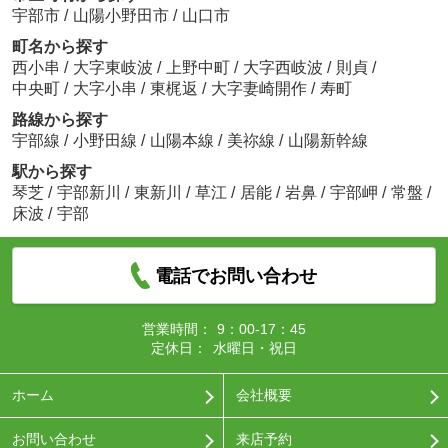
宇部市
/
山陽小野田市
/
山口市
町名から探す
西小串
/
大字東岐波
/
上野中町
/
大字西岐波
/
則貞
/
中央町
/
大字小串
/
東梶返
/
大字妻崎開作
/
寿町
路線から探す
宇部線
/
小野田線
/
山陽本線
/
美祢線
/
山陽新幹線
駅から探す
琴芝
/
宇部新川
/
東新川
/
草江
/
居能
/
岩鼻
/
宇部岬
/
常盤
/
床波
/
宇部
電話でお問い合わせ
営業時間：
9：00-17：45
定休日：
水曜日・祝日
ホーム
会社概要
お問い合わせ
来店予約