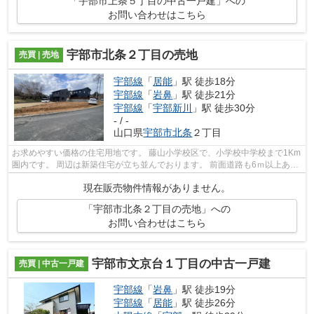
「宇部市上条５丁目の中古一戸建」への
お問い合わせはこちら
宇部市北条２丁目の売地
売買 | 売地
宇部線
「
居能
」駅 徒歩18分
宇部線
「
岩鼻
」駅 徒歩21分
宇部線
「
宇部新川
」駅 徒歩30分
- / -
山口県
宇部市
北条
２丁目
お求めやすい価格の住宅用地です。 藤山小学校区で、小学校中学校まで1Km
圏内です。 周辺は新築住宅が立ち並んでおります。 前面道路も6ｍ以上あり
ますので駐車も楽々です。 当社では...
現在販売物件情報がありません。
「宇部市北条２丁目の売地」への
お問い合わせはこちら
宇部市文京台１丁目の中古一戸建
売買 | 中古一戸建
宇部線
「
岩鼻
」駅 徒歩19分
宇部線
「
居能
」駅 徒歩26分