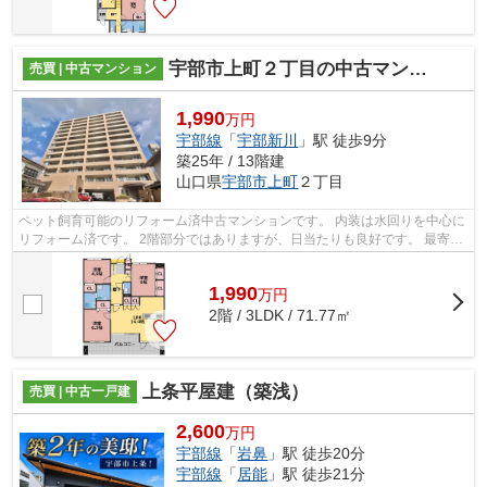
宇部市上町２丁目の中古マンション
売買 | 中古マンション
1,990
万円
宇部線
「
宇部新川
」駅 徒歩9分
築25年 / 13階建
山口県
宇部市
上町
２丁目
ペット飼育可能のリフォーム済中古マンションです。 内装は水回りを中心に
リフォーム済です。 2階部分ではありますが、日当たりも良好です。 最寄り
駅まで徒歩でアクセス可能、車で数...
1,990
万
円
2階 / 3LDK / 71.77㎡
上条平屋建（築浅）
売買 | 中古一戸建
2,600
万円
宇部線
「
岩鼻
」駅 徒歩20分
宇部線
「
居能
」駅 徒歩21分