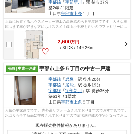
宇部線
「
宇部新川
」駅 徒歩37分
築2年 / 1階建
山口県
宇部市
上条
１丁目
上条に位置するハウスメーカー施工の高級感のある平屋建てです！大きな車
庫つきで車が好きな方にもオススメ！藤山小学校も近いのでファミリーにも
ぴったりです。 ご興味ある方はお気軽...
2,600
万
円
- / 3LDK / 149.26㎡
宇部市上条５丁目の中古一戸建
売買 | 中古一戸建
宇部線
「
岩鼻
」駅 徒歩20分
宇部線
「
居能
」駅 徒歩19分
宇部線
「
宇部新川
」駅 徒歩36分
築61年 / 1階建
山口県
宇部市
上条
５丁目
人気の平家建てです。 内外装リフォームされておりますのでおすすめです。
水回りも全て新品に交換されておりますので清潔感満載の住宅となっており
ます。 間口の加工もされております...
現在販売物件情報がありません。