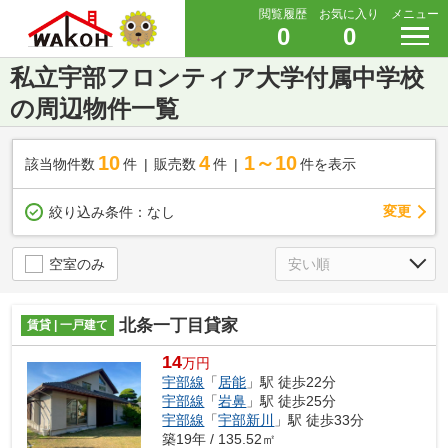
閲覧履歴
お気に入り
メニュー
0
0
私立宇部フロンティア大学付属中学校
の周辺物件一覧
10
4
1～10
該当物件数
件
販売数
件
件を表示
変更
絞り込み条件：
なし
空室のみ
北条一丁目貸家
賃貸 | 一戸建て
14
万円
宇部線
「
居能
」駅 徒歩22分
宇部線
「
岩鼻
」駅 徒歩25分
宇部線
「
宇部新川
」駅 徒歩33分
築19年 / 135.52㎡