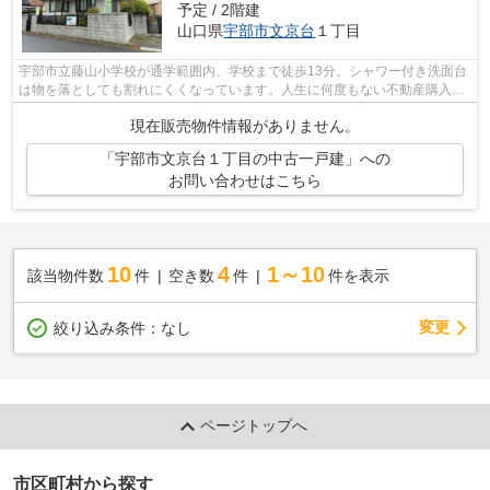
予定 / 2階建
山口県
宇部市
文京台
１丁目
宇部市立藤山小学校が通学範囲内、学校まで徒歩13分。シャワー付き洗面台
は物を落としても割れにくくなっています。人生に何度もない不動産購入だ
からこそ、こだわりを貫いて探したい...
現在販売物件情報がありません。
「宇部市文京台１丁目の中古一戸建」への
お問い合わせはこちら
10
4
1～10
該当物件数
件
空き数
件
件を表示
変更
絞り込み条件：
なし
ページトップへ
市区町村から探す