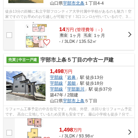
山口県
宇部市
北条
１丁目4-4
徒歩13分の距離に私立宇部フロンティア大学付属中学校があるのも魅力！空
家ですのでお早めのお引越しが可能です！3口コンロが付いているので、3つ
の料理を同時に進められて時短につな...
14
万
円
(管理費等：- )
1ヶ月
1ヶ月
敷金
礼金
- / 3LDK / 135.52㎡
宇部市上条５丁目の中古一戸建
売買 | 中古一戸建
1,498
万円
宇部線
「
岩鼻
」駅 徒歩13分
宇部線
「
居能
」駅 徒歩18分
宇部線
「
宇部新川
」駅 徒歩37分
築47年 / 2階建
山口県
宇部市
上条
５丁目
リフォーム工事予定の中古住宅です。 内装、外壁、水回り全リフォーム予定
です。 高台に立地しているため災害も安全です。 藤山小学校も徒歩７分です
ので、お子様にいるご家庭にもおす...
1,498
万
円
- / 3LDK / 93.98㎡