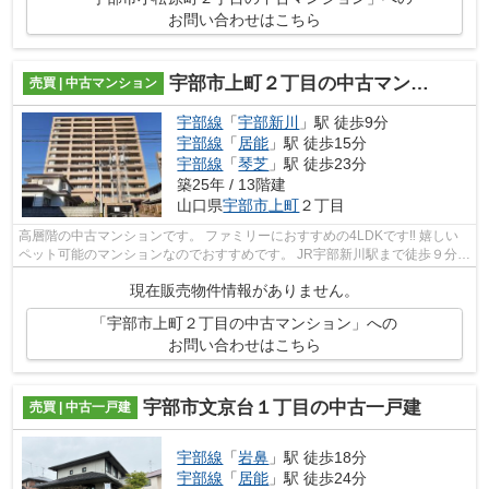
お問い合わせはこちら
宇部市上町２丁目の中古マンション
売買 | 中古マンション
宇部線
「
宇部新川
」駅 徒歩9分
宇部線
「
居能
」駅 徒歩15分
宇部線
「
琴芝
」駅 徒歩23分
築25年 / 13階建
山口県
宇部市
上町
２丁目
高層階の中古マンションです。 ファミリーにおすすめの4LDKです‼ 嬉しい
ペット可能のマンションなのでおすすめです。 JR宇部新川駅まで徒歩９分で
す。 是非ご検討ください！
現在販売物件情報がありません。
「宇部市上町２丁目の中古マンション」への
お問い合わせはこちら
宇部市文京台１丁目の中古一戸建
売買 | 中古一戸建
宇部線
「
岩鼻
」駅 徒歩18分
宇部線
「
居能
」駅 徒歩24分