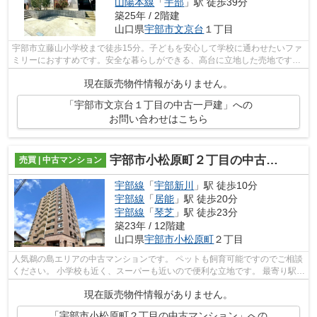
山陽本線
「
宇部
」駅 徒歩39分
築25年 / 2階建
山口県
宇部市
文京台
１丁目
宇部市立藤山小学校まで徒歩15分。子どもを安心して学校に通わせたいファ
ミリーにおすすめです。安全な暮らしができる、高台に立地した売地です。
快適な室内環境を持つ、中古の一戸建...
現在販売物件情報がありません。
「宇部市文京台１丁目の中古一戸建」への
お問い合わせはこちら
宇部市小松原町２丁目の中古マンション
売買 | 中古マンション
宇部線
「
宇部新川
」駅 徒歩10分
宇部線
「
居能
」駅 徒歩20分
宇部線
「
琴芝
」駅 徒歩23分
築23年 / 12階建
山口県
宇部市
小松原町
２丁目
人気鵜の島エリアの中古マンションです。 ペットも飼育可能ですのでご相談
ください。 小学校も近く、スーパーも近いので便利な立地です。 最寄り駅ま
で徒歩でアクセス可能で、バスも多...
現在販売物件情報がありません。
「宇部市小松原町２丁目の中古マンション」への